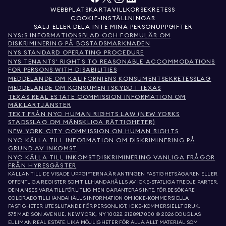
WEBBPLATSKARTA
VILLKOR
SEKRETESS
COOKIE-INSTÄLLNINGAR
SÄLJ ELLER DELA INTE MINA PERSONUPPGIFTER
NYS:S INFORMATIONSBLAD OCH FORMULÄR OM
DISKRIMINERING PÅ BOSTADSMARKNADEN
NYS STANDARD OPERATING PROCEDURE
NYS TENANTS' RIGHTS TO REASONABLE ACCOMMODATIONS
FOR PERSONS WITH DISABILITIES
MEDDELANDE OM KALIFORNIENS KONSUMENTSEKRETESSLAG
MEDDELANDE OM KONSUMENTSKYDD I TEXAS
TEXAS REAL ESTATE COMMISSION INFORMATION OM
MÄKLARTJÄNSTER
TEXT FRÅN NYC HUMAN RIGHTS LAW (NEW YORKS
STADSSLAG OM MÄNSKLIGA RÄTTIGHETER)
NEW YORK CITY COMMISSION ON HUMAN RIGHTS
NYC KÄLLA TILL INFORMATION OM DISKRIMINERING PÅ
GRUND AV INKOMST
NYC KÄLLA TILL INKOMSTDISKRIMINERING VANLIGA FRÅGOR
FRÅN HYRESGÄSTER
KÄLLAN TILL DE VISADE UPPGIFTERNA ÄR ANTINGEN FASTIGHETSÄGAREN ELLER
OFFENTLIGA REGISTER SOM TILLHANDAHÅLLS AV ICKE-STATLIGA TREDJE PARTER.
DEN ANSES VARA TILLFÖRLITLIG MEN GARANTERAS INTE. FÖR BESÖKARE I
COLORADO TILLHANDAHÅLLS INFORMATION OM ICKE-KOMMERSIELLA
FASTIGHETER UTESLUTANDE FÖR PERSONLIGT, ICKE-KOMMERSIELLT BRUK.
575 MADISON AVENUE, NEW YORK, NY 10022.
212.891.7000
© 2026 DOUGLAS
ELLIMAN REAL ESTATE. LIKA MÖJLIGHETER FÖR ALLA. ALLT MATERIAL SOM