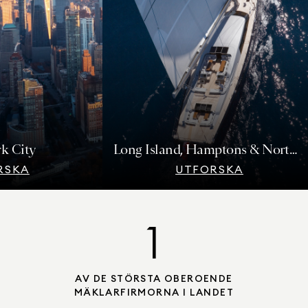
City
Long Island, Hamptons & North Fork
KA
UTFORSKA
1
AV DE STÖRSTA OBEROENDE
MÄKLARFIRMORNA I LANDET