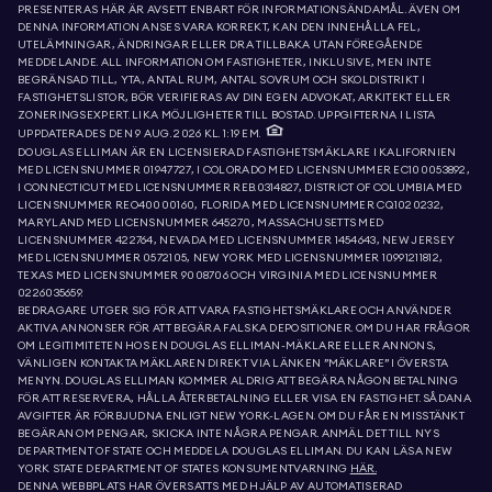
PRESENTERAS HÄR ÄR AVSETT ENBART FÖR INFORMATIONSÄNDAMÅL. ÄVEN OM
DENNA INFORMATION ANSES VARA KORREKT, KAN DEN INNEHÅLLA FEL,
UTELÄMNINGAR, ÄNDRINGAR ELLER DRA TILLBAKA UTAN FÖREGÅENDE
MEDDELANDE. ALL INFORMATION OM FASTIGHETER, INKLUSIVE, MEN INTE
BEGRÄNSAD TILL, YTA, ANTAL RUM, ANTAL SOVRUM OCH SKOLDISTRIKT I
FASTIGHETSLISTOR, BÖR VERIFIERAS AV DIN EGEN ADVOKAT, ARKITEKT ELLER
ZONERINGSEXPERT. LIKA MÖJLIGHETER TILL BOSTAD. UPPGIFTERNA I LISTA
UPPDATERADES DEN 9 AUG. 2026 KL. 1:19 EM.
DOUGLAS ELLIMAN ÄR EN LICENSIERAD FASTIGHETSMÄKLARE I KALIFORNIEN
MED LICENSNUMMER 01947727, I COLORADO MED LICENSNUMMER EC100053892,
I CONNECTICUT MED LICENSNUMMER REB.0314827, DISTRICT OF COLUMBIA MED
LICENSNUMMER REO40000160, FLORIDA MED LICENSNUMMER CQ1020232,
MARYLAND MED LICENSNUMMER 645270, MASSACHUSETTS MED
LICENSNUMMER 422764, NEVADA MED LICENSNUMMER 1454643, NEW JERSEY
MED LICENSNUMMER 0572105, NEW YORK MED LICENSNUMMER 10991211812,
TEXAS MED LICENSNUMMER 9008706 OCH VIRGINIA MED LICENSNUMMER
0226035659.
BEDRAGARE UTGER SIG FÖR ATT VARA FASTIGHETSMÄKLARE OCH ANVÄNDER
AKTIVA ANNONSER FÖR ATT BEGÄRA FALSKA DEPOSITIONER. OM DU HAR FRÅGOR
OM LEGITIMITETEN HOS EN DOUGLAS ELLIMAN-MÄKLARE ELLER ANNONS,
VÄNLIGEN KONTAKTA MÄKLAREN DIREKT VIA LÄNKEN ”MÄKLARE” I ÖVERSTA
MENYN. DOUGLAS ELLIMAN KOMMER ALDRIG ATT BEGÄRA NÅGON BETALNING
FÖR ATT RESERVERA, HÅLLA ÅTERBETALNING ELLER VISA EN FASTIGHET. SÅDANA
AVGIFTER ÄR FÖRBJUDNA ENLIGT NEW YORK-LAGEN. OM DU FÅR EN MISSTÄNKT
BEGÄRAN OM PENGAR, SKICKA INTE NÅGRA PENGAR. ANMÄL DET TILL NYS
DEPARTMENT OF STATE OCH MEDDELA DOUGLAS ELLIMAN. DU KAN LÄSA NEW
YORK STATE DEPARTMENT OF STATES KONSUMENTVARNING
HÄR.
DENNA WEBBPLATS HAR ÖVERSATTS MED HJÄLP AV AUTOMATISERAD