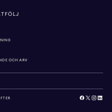
RTFÖLJ
LNING
ENDE OCH ARV
IFTER