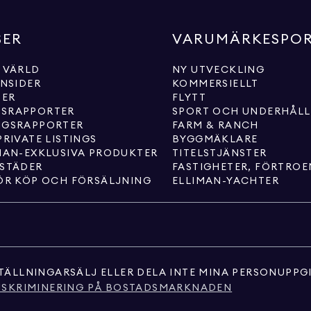
SER
VARUMÄRKESPO
 VÄRLD
NY UTVECKLING
INSIDER
KOMMERSIELLT
TER
FLYTT
SRAPPORTER
SPORT OCH UNDERHÅL
NGSRAPPORTER
FARM & RANCH
PRIVATE LISTINGS
BYGGMÄKLARE
MAN-EXKLUSIVA PRODUKTER
TITELSTJÄNSTER
 STÄDER
FASTIGHETER, FÖRTRO
ÖR KÖP OCH FÖRSÄLJNING
ELLIMAN-YACHTER
TÄLLNINGAR
SÄLJ ELLER DELA INTE MINA PERSONUPPG
ISKRIMINERING PÅ BOSTADSMARKNADEN