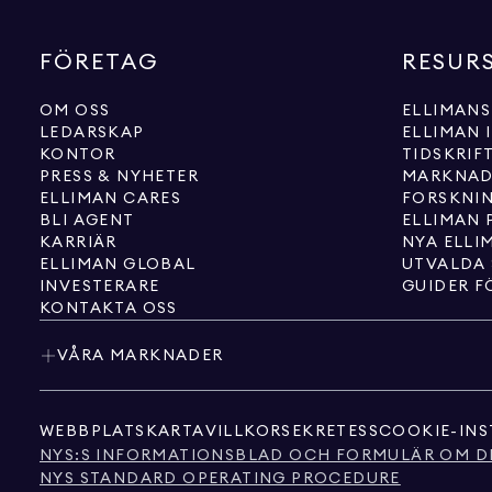
FÖRETAG
RESUR
OM OSS
ELLIMANS
LEDARSKAP
ELLIMAN 
KONTOR
TIDSKRIF
PRESS & NYHETER
MARKNAD
ELLIMAN CARES
FORSKNI
BLI AGENT
ELLIMAN 
KARRIÄR
NYA ELLI
ELLIMAN GLOBAL
UTVALDA
INVESTERARE
GUIDER F
KONTAKTA OSS
VÅRA MARKNADER
WEBBPLATSKARTA
VILLKOR
SEKRETESS
COOKIE-INS
NYS:S INFORMATIONSBLAD OCH FORMULÄR OM D
NYS STANDARD OPERATING PROCEDURE