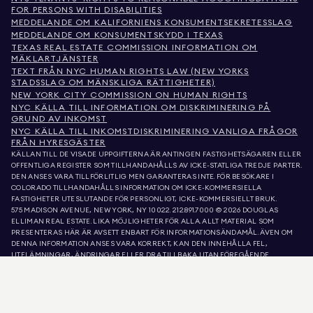
FOR PERSONS WITH DISABILITIES
MEDDELANDE OM KALIFORNIENS KONSUMENTSEKRETESSLAG
MEDDELANDE OM KONSUMENTSKYDD I TEXAS
TEXAS REAL ESTATE COMMISSION INFORMATION OM
MÄKLARTJÄNSTER
TEXT FRÅN NYC HUMAN RIGHTS LAW (NEW YORKS
STADSSLAG OM MÄNSKLIGA RÄTTIGHETER)
NEW YORK CITY COMMISSION ON HUMAN RIGHTS
NYC KÄLLA TILL INFORMATION OM DISKRIMINERING PÅ
GRUND AV INKOMST
NYC KÄLLA TILL INKOMSTDISKRIMINERING VANLIGA FRÅGOR
FRÅN HYRESGÄSTER
KÄLLAN TILL DE VISADE UPPGIFTERNA ÄR ANTINGEN FASTIGHETSÄGAREN ELLER
OFFENTLIGA REGISTER SOM TILLHANDAHÅLLS AV ICKE-STATLIGA TREDJE PARTER.
DEN ANSES VARA TILLFÖRLITLIG MEN GARANTERAS INTE. FÖR BESÖKARE I
COLORADO TILLHANDAHÅLLS INFORMATION OM ICKE-KOMMERSIELLA
FASTIGHETER UTESLUTANDE FÖR PERSONLIGT, ICKE-KOMMERSIELLT BRUK.
575 MADISON AVENUE, NEW YORK, NY 10022.
212.891.7000
© 2026 DOUGLAS
ELLIMAN REAL ESTATE. LIKA MÖJLIGHETER FÖR ALLA. ALLT MATERIAL SOM
PRESENTERAS HÄR ÄR AVSETT ENBART FÖR INFORMATIONSÄNDAMÅL. ÄVEN OM
DENNA INFORMATION ANSES VARA KORREKT, KAN DEN INNEHÅLLA FEL,
UTELÄMNINGAR, ÄNDRINGAR ELLER DRA TILLBAKA UTAN FÖREGÅENDE
MEDDELANDE. ALL INFORMATION OM FASTIGHETER, INKLUSIVE, MEN INTE
BEGRÄNSAD TILL, YTA, ANTAL RUM, ANTAL SOVRUM OCH SKOLDISTRIKT I
FASTIGHETSLISTOR, BÖR VERIFIERAS AV DIN EGEN ADVOKAT, ARKITEKT ELLER
ZONERINGSEXPERT. LIKA MÖJLIGHETER TILL BOSTAD. UPPGIFTERNA I LISTA
UPPDATERADES DEN 7 AUG. 2026 KL. 3:12 FM.