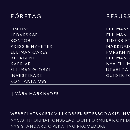
FÖRETAG
RESUR
OM OSS
ELLIMANS
LEDARSKAP
ELLIMAN 
KONTOR
TIDSKRIF
PRESS & NYHETER
MARKNAD
ELLIMAN CARES
FORSKNI
BLI AGENT
ELLIMAN 
KARRIÄR
NYA ELLI
ELLIMAN GLOBAL
UTVALDA
INVESTERARE
GUIDER F
KONTAKTA OSS
VÅRA MARKNADER
WEBBPLATSKARTA
VILLKOR
SEKRETESS
COOKIE-INS
NYS:S INFORMATIONSBLAD OCH FORMULÄR OM D
NYS STANDARD OPERATING PROCEDURE