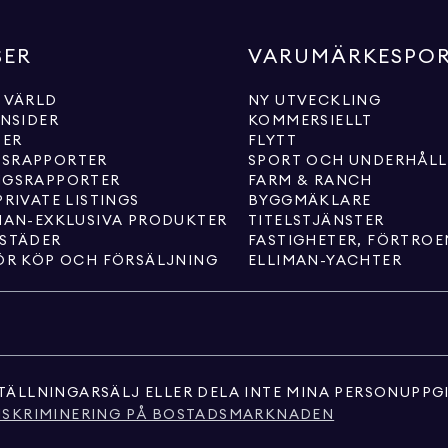
SER
VARUMÄRKESPO
 VÄRLD
NY UTVECKLING
INSIDER
KOMMERSIELLT
TER
FLYTT
SRAPPORTER
SPORT OCH UNDERHÅL
NGSRAPPORTER
FARM & RANCH
PRIVATE LISTINGS
BYGGMÄKLARE
MAN-EXKLUSIVA PRODUKTER
TITELSTJÄNSTER
 STÄDER
FASTIGHETER, FÖRTRO
ÖR KÖP OCH FÖRSÄLJNING
ELLIMAN-YACHTER
TÄLLNINGAR
SÄLJ ELLER DELA INTE MINA PERSONUPPG
ISKRIMINERING PÅ BOSTADSMARKNADEN