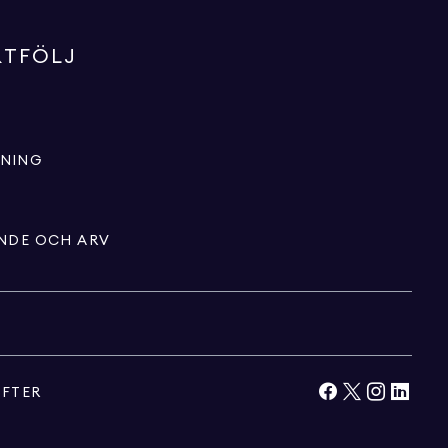
RTFÖLJ
LNING
ENDE OCH ARV
IFTER