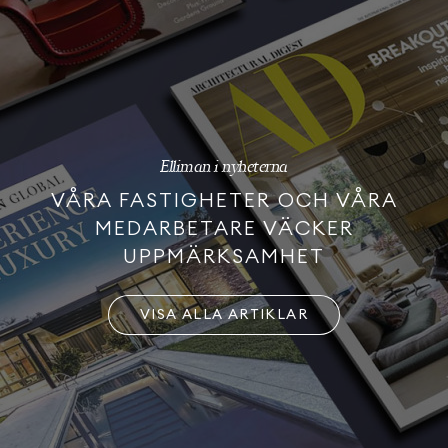
Elliman i nyheterna
VÅRA FASTIGHETER OCH VÅRA
MEDARBETARE VÄCKER
UPPMÄRKSAMHET
VISA ALLA ARTIKLAR