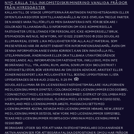
NYC KÄLLA TILL INKOMSTDISKRIMINERING VANLIGA FRÅGOR
FRÅN HYRESGÄSTER
KÄLLAN TILL DE VISADE UPPGIFTERNA ÄR ANTINGEN FASTIGHETSÄGAREN ELLER
OFFENTLIGA REGISTER SOM TILLHANDAHÅLLS AV ICKE-STATLIGA TREDJE PARTER.
DEN ANSES VARA TILLFÖRLITLIG MEN GARANTERAS INTE. FÖR BESÖKARE I
COLORADO TILLHANDAHÅLLS INFORMATION OM ICKE-KOMMERSIELLA
FASTIGHETER UTESLUTANDE FÖR PERSONLIGT, ICKE-KOMMERSIELLT BRUK.
575 MADISON AVENUE, NEW YORK, NY 10022.
212.891.7000
© 2026 DOUGLAS
ELLIMAN REAL ESTATE. LIKA MÖJLIGHETER FÖR ALLA. ALLT MATERIAL SOM
PRESENTERAS HÄR ÄR AVSETT ENBART FÖR INFORMATIONSÄNDAMÅL. ÄVEN OM
DENNA INFORMATION ANSES VARA KORREKT, KAN DEN INNEHÅLLA FEL,
UTELÄMNINGAR, ÄNDRINGAR ELLER DRA TILLBAKA UTAN FÖREGÅENDE
MEDDELANDE. ALL INFORMATION OM FASTIGHETER, INKLUSIVE, MEN INTE
BEGRÄNSAD TILL, YTA, ANTAL RUM, ANTAL SOVRUM OCH SKOLDISTRIKT I
FASTIGHETSLISTOR, BÖR VERIFIERAS AV DIN EGEN ADVOKAT, ARKITEKT ELLER
ZONERINGSEXPERT. LIKA MÖJLIGHETER TILL BOSTAD. UPPGIFTERNA I LISTA
UPPDATERADES DEN 8 AUG. 2026 KL. 11:25 FM.
DOUGLAS ELLIMAN ÄR EN LICENSIERAD FASTIGHETSMÄKLARE I KALIFORNIEN
MED LICENSNUMMER 01947727, I COLORADO MED LICENSNUMMER EC100053892,
I CONNECTICUT MED LICENSNUMMER REB.0314827, DISTRICT OF COLUMBIA MED
LICENSNUMMER REO40000160, FLORIDA MED LICENSNUMMER CQ1020232,
MARYLAND MED LICENSNUMMER 645270, MASSACHUSETTS MED
LICENSNUMMER 422764, NEVADA MED LICENSNUMMER 1454643, NEW JERSEY
MED LICENSNUMMER 0572105, NEW YORK MED LICENSNUMMER 10991211812,
TEXAS MED LICENSNUMMER 9008706 OCH VIRGINIA MED LICENSNUMMER
0226035659.
BEDRAGARE UTGER SIG FÖR ATT VARA FASTIGHETSMÄKLARE OCH ANVÄNDER
AKTIVA ANNONSER FÖR ATT BEGÄRA FALSKA DEPOSITIONER. OM DU HAR FRÅGOR