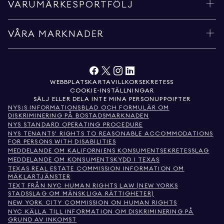
VARUMÄRKESPORTFÖLJ
VÅRA MARKNADER
WEBBPLATSKARTA
VILLKOR
SEKRETESS
COOKIE-INSTÄLLNINGAR
SÄLJ ELLER DELA INTE MINA PERSONUPPGIFTER
NYS:S INFORMATIONSBLAD OCH FORMULÄR OM
DISKRIMINERING PÅ BOSTADSMARKNADEN
NYS STANDARD OPERATING PROCEDURE
NYS TENANTS' RIGHTS TO REASONABLE ACCOMMODATIONS
FOR PERSONS WITH DISABILITIES
MEDDELANDE OM KALIFORNIENS KONSUMENTSEKRETESSLAG
MEDDELANDE OM KONSUMENTSKYDD I TEXAS
TEXAS REAL ESTATE COMMISSION INFORMATION OM
MÄKLARTJÄNSTER
TEXT FRÅN NYC HUMAN RIGHTS LAW (NEW YORKS
STADSSLAG OM MÄNSKLIGA RÄTTIGHETER)
NEW YORK CITY COMMISSION ON HUMAN RIGHTS
NYC KÄLLA TILL INFORMATION OM DISKRIMINERING PÅ
GRUND AV INKOMST