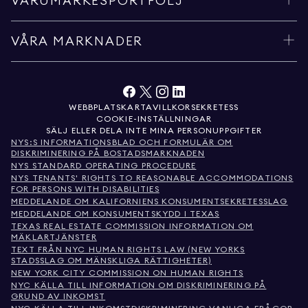
VARUMÄRKESPORTFÖLJ
VÅRA MARKNADER
WEBBPLATSKARTA
VILLKOR
SEKRETESS
COOKIE-INSTÄLLNINGAR
SÄLJ ELLER DELA INTE MINA PERSONUPPGIFTER
NYS:S INFORMATIONSBLAD OCH FORMULÄR OM
DISKRIMINERING PÅ BOSTADSMARKNADEN
NYS STANDARD OPERATING PROCEDURE
NYS TENANTS' RIGHTS TO REASONABLE ACCOMMODATIONS
FOR PERSONS WITH DISABILITIES
MEDDELANDE OM KALIFORNIENS KONSUMENTSEKRETESSLAG
MEDDELANDE OM KONSUMENTSKYDD I TEXAS
TEXAS REAL ESTATE COMMISSION INFORMATION OM
MÄKLARTJÄNSTER
TEXT FRÅN NYC HUMAN RIGHTS LAW (NEW YORKS
STADSSLAG OM MÄNSKLIGA RÄTTIGHETER)
NEW YORK CITY COMMISSION ON HUMAN RIGHTS
NYC KÄLLA TILL INFORMATION OM DISKRIMINERING PÅ
GRUND AV INKOMST