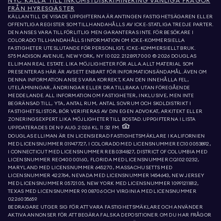
NYC KÄLLA TILL INKOMSTDISKRIMINERING VANLIGA FRÅGOR
FRÅN HYRESGÄSTER
KÄLLAN TILL DE VISADE UPPGIFTERNA ÄR ANTINGEN FASTIGHETSÄGAREN ELLER
OFFENTLIGA REGISTER SOM TILLHANDAHÅLLS AV ICKE-STATLIGA TREDJE PARTER.
DEN ANSES VARA TILLFÖRLITLIG MEN GARANTERAS INTE. FÖR BESÖKARE I
COLORADO TILLHANDAHÅLLS INFORMATION OM ICKE-KOMMERSIELLA
FASTIGHETER UTESLUTANDE FÖR PERSONLIGT, ICKE-KOMMERSIELLT BRUK.
575 MADISON AVENUE, NEW YORK, NY 10022.
212.891.7000
© 2026 DOUGLAS
ELLIMAN REAL ESTATE. LIKA MÖJLIGHETER FÖR ALLA. ALLT MATERIAL SOM
PRESENTERAS HÄR ÄR AVSETT ENBART FÖR INFORMATIONSÄNDAMÅL. ÄVEN OM
DENNA INFORMATION ANSES VARA KORREKT, KAN DEN INNEHÅLLA FEL,
UTELÄMNINGAR, ÄNDRINGAR ELLER DRA TILLBAKA UTAN FÖREGÅENDE
MEDDELANDE. ALL INFORMATION OM FASTIGHETER, INKLUSIVE, MEN INTE
BEGRÄNSAD TILL, YTA, ANTAL RUM, ANTAL SOVRUM OCH SKOLDISTRIKT I
FASTIGHETSLISTOR, BÖR VERIFIERAS AV DIN EGEN ADVOKAT, ARKITEKT ELLER
ZONERINGSEXPERT. LIKA MÖJLIGHETER TILL BOSTAD. UPPGIFTERNA I LISTA
UPPDATERADES DEN 9 AUG. 2026 KL. 11:32 FM.
DOUGLAS ELLIMAN ÄR EN LICENSIERAD FASTIGHETSMÄKLARE I KALIFORNIEN
MED LICENSNUMMER 01947727, I COLORADO MED LICENSNUMMER EC100053892,
I CONNECTICUT MED LICENSNUMMER REB.0314827, DISTRICT OF COLUMBIA MED
LICENSNUMMER REO40000160, FLORIDA MED LICENSNUMMER CQ1020232,
MARYLAND MED LICENSNUMMER 645270, MASSACHUSETTS MED
LICENSNUMMER 422764, NEVADA MED LICENSNUMMER 1454643, NEW JERSEY
MED LICENSNUMMER 0572105, NEW YORK MED LICENSNUMMER 10991211812,
TEXAS MED LICENSNUMMER 9008706 OCH VIRGINIA MED LICENSNUMMER
0226035659.
BEDRAGARE UTGER SIG FÖR ATT VARA FASTIGHETSMÄKLARE OCH ANVÄNDER
AKTIVA ANNONSER FÖR ATT BEGÄRA FALSKA DEPOSITIONER. OM DU HAR FRÅGOR