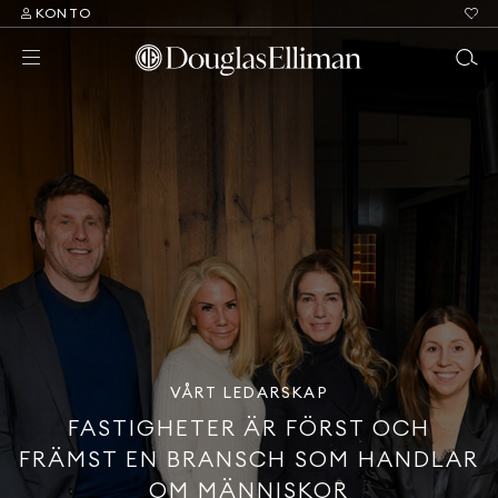
KONTO
VÅRT LEDARSKAP
FASTIGHETER ÄR FÖRST OCH
FRÄMST EN BRANSCH SOM HANDLAR
OM MÄNNISKOR