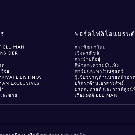
กร
พอร์ตโฟลิโอแบรนด
 ELLIMAN
การพัฒนาใหม่
INSIDER
เชิงพาณิชย์
การย้ายที่อยู่
าด
กีฬาและความบันเทิง
ิจัย
ฟาร์มและฟาร์มปศุสัตว์
PRIVATE LISTINGS
ผู้เชี่ยวชาญด้านนายหน้าอา
MAN EXCLUSIVES
บริการด้านเอกสารสิทธิ์
นำ
มรดก, ทรัสต์ และการพิสูจน์
้อและขาย
เรือยอชต์ ELLIMAN