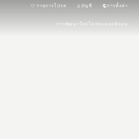
รายการโปรด
บัญชี
การตั้งค่า
การพัฒนาใหม่
โลกของเอลลิแมน