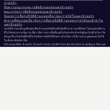
นายหน้า
ข้อความของกฎหมายสิทธิมนุษยชนนครนิวยอร์ก
คณะกรรมการสิทธิมนุษยชนนครนิวยอร์ก
ข้อมูลการเลือกปฏิบัติด้านแหล่งที่มาของรายได้ในนครนิวยอร์ก
คำถามที่พบบ่อยเกี่ยวกับการเลือกปฏิบัติด้านแหล่งรายได้ของผู้เช่าใน
นครนิวยอร์ก
แหล่งที่มาของข้อมูลที่แสดงคือเจ้าของทรัพย์สินหรือบันทึกสาธารณะที่จัดหาโดยบุคคลที่สาม
ที่ไม่ใช่หน่วยงานรัฐบาล เชื่อว่ามีความน่าเชื่อถือแต่ไม่รับประกัน สำหรับผู้ชมในรัฐโคโลราโด
ข้อมูลเกี่ยวกับทรัพย์สินที่ไม่ใช่เชิงพาณิชย์มีให้เฉพาะสำหรับการใช้งานส่วนบุคคลและไม่ใช้
ในเชิงพาณิชย์เท่านั้น
575 ถนนเมดิสัน, นิวยอร์ก, นิวยอร์ก 10022.
212.891.7000
© 2026 ดักลาส เอลลีแมน เรียล เอส
เตท. ผู้ให้บริการโอกาสการจ้างงานที่เท่าเทียมกัน. เอกสารทั้งหมดที่นำเสนอในที่นี้มี
วัตถุประสงค์เพื่อข้อมูลเท่านั้น แม้ว่าข้อมูลนี้จะเชื่อว่าเป็นข้อมูลที่ถูกต้อง แต่มีการนำเสนอโดย
อาจมีความผิดพลาด ขาดตกบกพร่อง การเปลี่ยนแปลง หรือการถอนออกโดยไม่แจ้งให้ทราบ
ล่วงหน้า ข้อมูลทรัพย์สินทั้งหมด รวมถึงแต่ไม่จำกัดเพียงขนาดพื้นที่ จำนวนห้อง จำนวนห้อง
นอน และเขตการศึกษาที่ระบุในรายการทรัพย์สิน ควรได้รับการตรวจสอบโดยทนายความ
สถาปนิก หรือผู้เชี่ยวชาญด้านการแบ่งเขตพื้นที่ของท่านเอง โอกาสที่เท่าเทียมกันในการอยู่
อาศัย ข้อมูลรายการได้รับการปรับปรุงล่าสุดเมื่อวันที่ 10 ส.ค. 2026 เวลา 6:32 ก่อนเที่ยง น.
DOUGLAS ELLIMAN เป็นนายหน้าอสังหาริมทรัพย์ที่ได้รับใบอนุญาตในรัฐแคลิฟอร์เนีย
หมายเลขใบอนุญาต # 01947727, รัฐโคโลราโด หมายเลขใบอนุญาต # EC100053892, รัฐ
คอนเนตทิคัต หมายเลขใบอนุญาต # REB.0314827, เขตโคลัมเบีย พร้อมใบอนุญาตเลขที่
REO40000160 รัฐฟลอริดา พร้อมใบอนุญาตเลขที่ CQ1020232 รัฐแมริแลนด์ พร้อมใบ
อนุญาตเลขที่ 645270 รัฐแมสซาชูเซตส์ พร้อมใบอนุญาตเลขที่ 422764 รัฐเนวาดา พร้อมใบ
อนุญาตเลขที่ 1454643 นิวเจอร์ซีย์ พร้อมใบอนุญาตเลขที่ 0572105, นิวยอร์ก พร้อมใบอนุญาต
เลขที่ 10991211812, เท็กซัส พร้อมใบอนุญาตเลขที่ 9008706, และเวอร์จิเนีย พร้อมใบอนุญาต
เลขที่ 0226035659.
มิจฉาชีพกำลังแอบอ้างตัวเป็นนายหน้าอสังหาริมทรัพย์และใช้ประกาศขายที่ยังเปิดอยู่เพื่อขอ