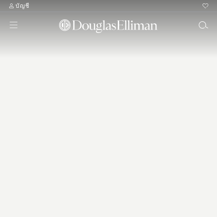
บัญชี