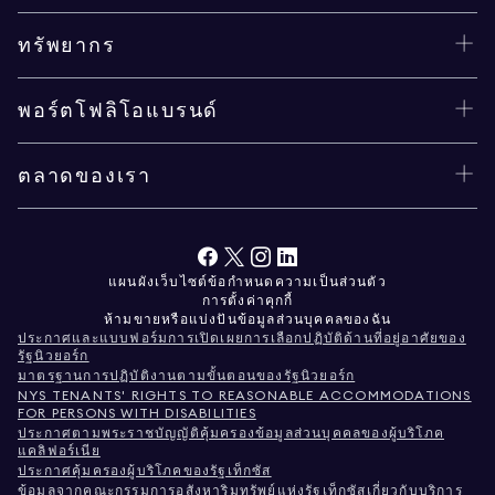
ทรัพยากร
พอร์ตโฟลิโอแบรนด์
ตลาดของเรา
แผนผังเว็บไซต์
ข้อกำหนด
ความเป็นส่วนตัว
การตั้งค่าคุกกี้
ห้ามขายหรือแบ่งปันข้อมูลส่วนบุคคลของฉัน
ประกาศและแบบฟอร์มการเปิดเผยการเลือกปฏิบัติด้านที่อยู่อาศัยของ
รัฐนิวยอร์ก
มาตรฐานการปฏิบัติงานตามขั้นตอนของรัฐนิวยอร์ก
NYS TENANTS' RIGHTS TO REASONABLE ACCOMMODATIONS
FOR PERSONS WITH DISABILITIES
ประกาศตามพระราชบัญญัติคุ้มครองข้อมูลส่วนบุคคลของผู้บริโภค
แคลิฟอร์เนีย
ประกาศคุ้มครองผู้บริโภคของรัฐเท็กซัส
ข้อมูลจากคณะกรรมการอสังหาริมทรัพย์แห่งรัฐเท็กซัสเกี่ยวกับบริการ