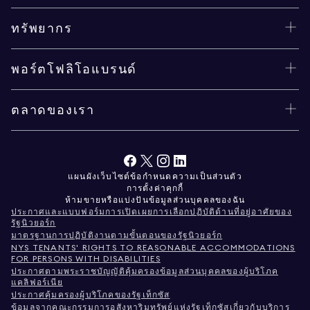
ทรัพยากร
พอร์ตโฟลิโอแบรนด์
ตลาดของเรา
แผนผังเว็บไซต์
ข้อกำหนด
ความเป็นส่วนตัว
การตั้งค่าคุกกี้
ห้ามขายหรือแบ่งปันข้อมูลส่วนบุคคลของฉัน
ประกาศและแบบฟอร์มการเปิดเผยการเลือกปฏิบัติด้านที่อยู่อาศัยของ
รัฐนิวยอร์ก
มาตรฐานการปฏิบัติงานตามขั้นตอนของรัฐนิวยอร์ก
NYS TENANTS' RIGHTS TO REASONABLE ACCOMMODATIONS
FOR PERSONS WITH DISABILITIES
ประกาศตามพระราชบัญญัติคุ้มครองข้อมูลส่วนบุคคลของผู้บริโภค
แคลิฟอร์เนีย
ประกาศคุ้มครองผู้บริโภคของรัฐเท็กซัส
ข้อมูลจากคณะกรรมการอสังหาริมทรัพย์แห่งรัฐเท็กซัสเกี่ยวกับบริการ