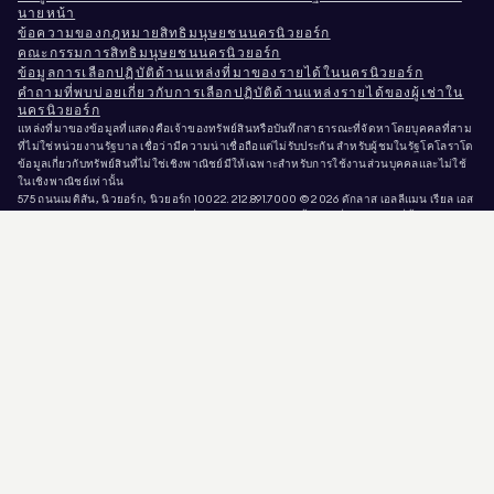
นายหน้า
ข้อความของกฎหมายสิทธิมนุษยชนนครนิวยอร์ก
คณะกรรมการสิทธิมนุษยชนนครนิวยอร์ก
ข้อมูลการเลือกปฏิบัติด้านแหล่งที่มาของรายได้ในนครนิวยอร์ก
คำถามที่พบบ่อยเกี่ยวกับการเลือกปฏิบัติด้านแหล่งรายได้ของผู้เช่าใน
นครนิวยอร์ก
แหล่งที่มาของข้อมูลที่แสดงคือเจ้าของทรัพย์สินหรือบันทึกสาธารณะที่จัดหาโดยบุคคลที่สาม
ที่ไม่ใช่หน่วยงานรัฐบาล เชื่อว่ามีความน่าเชื่อถือแต่ไม่รับประกัน สำหรับผู้ชมในรัฐโคโลราโด
ข้อมูลเกี่ยวกับทรัพย์สินที่ไม่ใช่เชิงพาณิชย์มีให้เฉพาะสำหรับการใช้งานส่วนบุคคลและไม่ใช้
ในเชิงพาณิชย์เท่านั้น
575 ถนนเมดิสัน, นิวยอร์ก, นิวยอร์ก 10022.
212.891.7000
© 2026 ดักลาส เอลลีแมน เรียล เอส
เตท. ผู้ให้บริการโอกาสการจ้างงานที่เท่าเทียมกัน. เอกสารทั้งหมดที่นำเสนอในที่นี้มี
วัตถุประสงค์เพื่อข้อมูลเท่านั้น แม้ว่าข้อมูลนี้จะเชื่อว่าเป็นข้อมูลที่ถูกต้อง แต่มีการนำเสนอโดย
อาจมีความผิดพลาด ขาดตกบกพร่อง การเปลี่ยนแปลง หรือการถอนออกโดยไม่แจ้งให้ทราบ
ล่วงหน้า ข้อมูลทรัพย์สินทั้งหมด รวมถึงแต่ไม่จำกัดเพียงขนาดพื้นที่ จำนวนห้อง จำนวนห้อง
นอน และเขตการศึกษาที่ระบุในรายการทรัพย์สิน ควรได้รับการตรวจสอบโดยทนายความ
สถาปนิก หรือผู้เชี่ยวชาญด้านการแบ่งเขตพื้นที่ของท่านเอง โอกาสที่เท่าเทียมกันในการอยู่
อาศัย ข้อมูลรายการได้รับการปรับปรุงล่าสุดเมื่อวันที่ 6 ส.ค. 2026 เวลา 9:33 หลังเที่ยง น.
DOUGLAS ELLIMAN เป็นนายหน้าอสังหาริมทรัพย์ที่ได้รับใบอนุญาตในรัฐแคลิฟอร์เนีย
หมายเลขใบอนุญาต # 01947727, รัฐโคโลราโด หมายเลขใบอนุญาต # EC100053892, รัฐ
คอนเนตทิคัต หมายเลขใบอนุญาต # REB.0314827, เขตโคลัมเบีย พร้อมใบอนุญาตเลขที่
REO40000160 รัฐฟลอริดา พร้อมใบอนุญาตเลขที่ CQ1020232 รัฐแมริแลนด์ พร้อมใบ
อนุญาตเลขที่ 645270 รัฐแมสซาชูเซตส์ พร้อมใบอนุญาตเลขที่ 422764 รัฐเนวาดา พร้อมใบ
อนุญาตเลขที่ 1454643 นิวเจอร์ซีย์ พร้อมใบอนุญาตเลขที่ 0572105, นิวยอร์ก พร้อมใบอนุญาต
เลขที่ 10991211812, เท็กซัส พร้อมใบอนุญาตเลขที่ 9008706, และเวอร์จิเนีย พร้อมใบอนุญาต
เลขที่ 0226035659.
มิจฉาชีพกำลังแอบอ้างตัวเป็นนายหน้าอสังหาริมทรัพย์และใช้ประกาศขายที่ยังเปิดอยู่เพื่อขอ