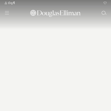
บัญชี