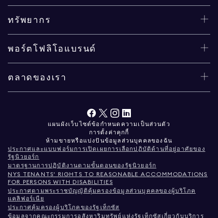
ทรัพยากร
พอร์ตโฟลิโอแบรนด์
ตลาดของเรา
แผนผังเว็บไซต์
ข้อกำหนด
ความเป็นส่วนตัว
การตั้งค่าคุกกี้
ห้ามขายหรือแบ่งปันข้อมูลส่วนบุคคลของฉัน
ประกาศและแบบฟอร์มการเปิดเผยการเลือกปฏิบัติด้านที่อยู่อาศัยของ
รัฐนิวยอร์ก
มาตรฐานการปฏิบัติงานตามขั้นตอนของรัฐนิวยอร์ก
NYS TENANTS' RIGHTS TO REASONABLE ACCOMMODATIONS
FOR PERSONS WITH DISABILITIES
ประกาศตามพระราชบัญญัติคุ้มครองข้อมูลส่วนบุคคลของผู้บริโภค
แคลิฟอร์เนีย
ประกาศคุ้มครองผู้บริโภคของรัฐเท็กซัส
ข้อมูลจากคณะกรรมการอสังหาริมทรัพย์แห่งรัฐเท็กซัสเกี่ยวกับบริการ