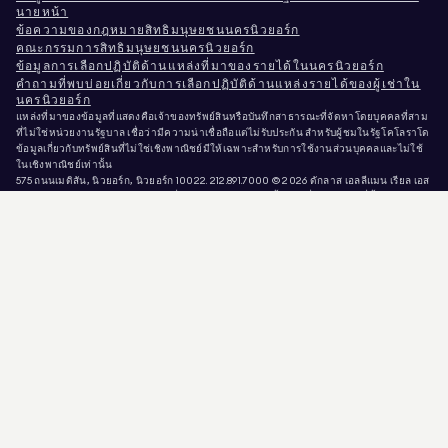
นายหน้า
ข้อความของกฎหมายสิทธิมนุษยชนนครนิวยอร์ก
คณะกรรมการสิทธิมนุษยชนนครนิวยอร์ก
ข้อมูลการเลือกปฏิบัติด้านแหล่งที่มาของรายได้ในนครนิวยอร์ก
คำถามที่พบบ่อยเกี่ยวกับการเลือกปฏิบัติด้านแหล่งรายได้ของผู้เช่าใน
นครนิวยอร์ก
แหล่งที่มาของข้อมูลที่แสดงคือเจ้าของทรัพย์สินหรือบันทึกสาธารณะที่จัดหาโดยบุคคลที่สาม
ที่ไม่ใช่หน่วยงานรัฐบาล เชื่อว่ามีความน่าเชื่อถือแต่ไม่รับประกัน สำหรับผู้ชมในรัฐโคโลราโด
ข้อมูลเกี่ยวกับทรัพย์สินที่ไม่ใช่เชิงพาณิชย์มีให้เฉพาะสำหรับการใช้งานส่วนบุคคลและไม่ใช้
ในเชิงพาณิชย์เท่านั้น
575 ถนนเมดิสัน, นิวยอร์ก, นิวยอร์ก 10022.
212.891.7000
© 2026 ดักลาส เอลลีแมน เรียล เอส
เตท. ผู้ให้บริการโอกาสการจ้างงานที่เท่าเทียมกัน. เอกสารทั้งหมดที่นำเสนอในที่นี้มี
วัตถุประสงค์เพื่อข้อมูลเท่านั้น แม้ว่าข้อมูลนี้จะเชื่อว่าเป็นข้อมูลที่ถูกต้อง แต่มีการนำเสนอโดย
อาจมีความผิดพลาด ขาดตกบกพร่อง การเปลี่ยนแปลง หรือการถอนออกโดยไม่แจ้งให้ทราบ
ล่วงหน้า ข้อมูลทรัพย์สินทั้งหมด รวมถึงแต่ไม่จำกัดเพียงขนาดพื้นที่ จำนวนห้อง จำนวนห้อง
นอน และเขตการศึกษาที่ระบุในรายการทรัพย์สิน ควรได้รับการตรวจสอบโดยทนายความ
สถาปนิก หรือผู้เชี่ยวชาญด้านการแบ่งเขตพื้นที่ของท่านเอง โอกาสที่เท่าเทียมกันในการอยู่
อาศัย ข้อมูลรายการได้รับการปรับปรุงล่าสุดเมื่อวันที่ 6 ส.ค. 2026 เวลา 7:38 ก่อนเที่ยง น.
DOUGLAS ELLIMAN เป็นนายหน้าอสังหาริมทรัพย์ที่ได้รับใบอนุญาตในรัฐแคลิฟอร์เนีย
หมายเลขใบอนุญาต # 01947727, รัฐโคโลราโด หมายเลขใบอนุญาต # EC100053892, รัฐ
คอนเนตทิคัต หมายเลขใบอนุญาต # REB.0314827, เขตโคลัมเบีย พร้อมใบอนุญาตเลขที่
REO40000160 รัฐฟลอริดา พร้อมใบอนุญาตเลขที่ CQ1020232 รัฐแมริแลนด์ พร้อมใบ
อนุญาตเลขที่ 645270 รัฐแมสซาชูเซตส์ พร้อมใบอนุญาตเลขที่ 422764 รัฐเนวาดา พร้อมใบ
อนุญาตเลขที่ 1454643 นิวเจอร์ซีย์ พร้อมใบอนุญาตเลขที่ 0572105, นิวยอร์ก พร้อมใบอนุญาต
เลขที่ 10991211812, เท็กซัส พร้อมใบอนุญาตเลขที่ 9008706, และเวอร์จิเนีย พร้อมใบอนุญาต
เลขที่ 0226035659.
มิจฉาชีพกำลังแอบอ้างตัวเป็นนายหน้าอสังหาริมทรัพย์และใช้ประกาศขายที่ยังเปิดอยู่เพื่อขอ