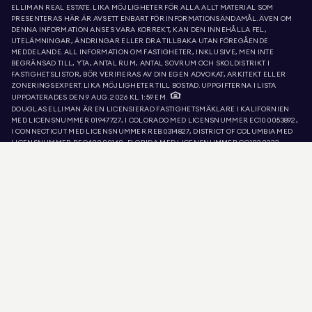
ELLIMAN REAL ESTATE. LIKA MÖJLIGHETER FÖR ALLA. ALLT MATERIAL SOM
PRESENTERAS HÄR ÄR AVSETT ENBART FÖR INFORMATIONSÄNDAMÅL. ÄVEN OM
DENNA INFORMATION ANSES VARA KORREKT, KAN DEN INNEHÅLLA FEL,
UTELÄMNINGAR, ÄNDRINGAR ELLER DRA TILLBAKA UTAN FÖREGÅENDE
MEDDELANDE. ALL INFORMATION OM FASTIGHETER, INKLUSIVE, MEN INTE
BEGRÄNSAD TILL, YTA, ANTAL RUM, ANTAL SOVRUM OCH SKOLDISTRIKT I
FASTIGHETSLISTOR, BÖR VERIFIERAS AV DIN EGEN ADVOKAT, ARKITEKT ELLER
ZONERINGSEXPERT. LIKA MÖJLIGHETER TILL BOSTAD. UPPGIFTERNA I LISTA
UPPDATERADES DEN 9 AUG. 2026 KL. 1:59 EM.
DOUGLAS ELLIMAN ÄR EN LICENSIERAD FASTIGHETSMÄKLARE I KALIFORNIEN
MED LICENSNUMMER 01947727, I COLORADO MED LICENSNUMMER EC100053892,
I CONNECTICUT MED LICENSNUMMER REB.0314827, DISTRICT OF COLUMBIA MED
LICENSNUMMER REO40000160, FLORIDA MED LICENSNUMMER CQ1020232,
MARYLAND MED LICENSNUMMER 645270, MASSACHUSETTS MED
LICENSNUMMER 422764, NEVADA MED LICENSNUMMER 1454643, NEW JERSEY
MED LICENSNUMMER 0572105, NEW YORK MED LICENSNUMMER 10991211812,
TEXAS MED LICENSNUMMER 9008706 OCH VIRGINIA MED LICENSNUMMER
0226035659.
BEDRAGARE UTGER SIG FÖR ATT VARA FASTIGHETSMÄKLARE OCH ANVÄNDER
AKTIVA ANNONSER FÖR ATT BEGÄRA FALSKA DEPOSITIONER. OM DU HAR FRÅGOR
OM LEGITIMITETEN HOS EN DOUGLAS ELLIMAN-MÄKLARE ELLER ANNONS,
VÄNLIGEN KONTAKTA MÄKLAREN DIREKT VIA LÄNKEN ”MÄKLARE” I ÖVERSTA
MENYN. DOUGLAS ELLIMAN KOMMER ALDRIG ATT BEGÄRA NÅGON BETALNING
FÖR ATT RESERVERA, HÅLLA ÅTERBETALNING ELLER VISA EN FASTIGHET. SÅDANA
AVGIFTER ÄR FÖRBJUDNA ENLIGT NEW YORK-LAGEN. OM DU FÅR EN MISSTÄNKT
BEGÄRAN OM PENGAR, SKICKA INTE NÅGRA PENGAR. ANMÄL DET TILL NYS
DEPARTMENT OF STATE OCH MEDDELA DOUGLAS ELLIMAN. DU KAN LÄSA NEW
YORK STATE DEPARTMENT OF STATES KONSUMENTVARNING
HÄR.