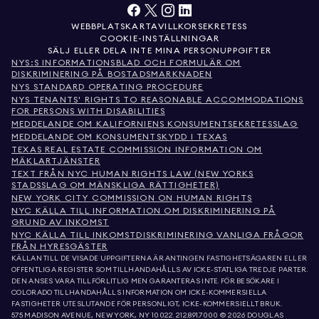
WEBBPLATSKARTA
VILLKOR
SEKRETESS
COOKIE-INSTÄLLNINGAR
SÄLJ ELLER DELA INTE MINA PERSONUPPGIFTER
NYS:S INFORMATIONSBLAD OCH FORMULÄR OM
DISKRIMINERING PÅ BOSTADSMARKNADEN
NYS STANDARD OPERATING PROCEDURE
NYS TENANTS' RIGHTS TO REASONABLE ACCOMMODATIONS
FOR PERSONS WITH DISABILITIES
MEDDELANDE OM KALIFORNIENS KONSUMENTSEKRETESSLAG
MEDDELANDE OM KONSUMENTSKYDD I TEXAS
TEXAS REAL ESTATE COMMISSION INFORMATION OM
MÄKLARTJÄNSTER
TEXT FRÅN NYC HUMAN RIGHTS LAW (NEW YORKS
STADSSLAG OM MÄNSKLIGA RÄTTIGHETER)
NEW YORK CITY COMMISSION ON HUMAN RIGHTS
NYC KÄLLA TILL INFORMATION OM DISKRIMINERING PÅ
GRUND AV INKOMST
NYC KÄLLA TILL INKOMSTDISKRIMINERING VANLIGA FRÅGOR
FRÅN HYRESGÄSTER
KÄLLAN TILL DE VISADE UPPGIFTERNA ÄR ANTINGEN FASTIGHETSÄGAREN ELLER
OFFENTLIGA REGISTER SOM TILLHANDAHÅLLS AV ICKE-STATLIGA TREDJE PARTER.
DEN ANSES VARA TILLFÖRLITLIG MEN GARANTERAS INTE. FÖR BESÖKARE I
COLORADO TILLHANDAHÅLLS INFORMATION OM ICKE-KOMMERSIELLA
FASTIGHETER UTESLUTANDE FÖR PERSONLIGT, ICKE-KOMMERSIELLT BRUK.
575 MADISON AVENUE, NEW YORK, NY 10022.
212.891.7000
© 2026 DOUGLAS