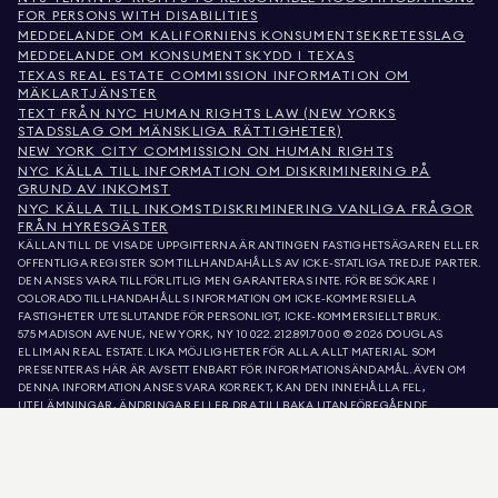
FOR PERSONS WITH DISABILITIES
MEDDELANDE OM KALIFORNIENS KONSUMENTSEKRETESSLAG
MEDDELANDE OM KONSUMENTSKYDD I TEXAS
TEXAS REAL ESTATE COMMISSION INFORMATION OM
MÄKLARTJÄNSTER
TEXT FRÅN NYC HUMAN RIGHTS LAW (NEW YORKS
STADSSLAG OM MÄNSKLIGA RÄTTIGHETER)
NEW YORK CITY COMMISSION ON HUMAN RIGHTS
NYC KÄLLA TILL INFORMATION OM DISKRIMINERING PÅ
GRUND AV INKOMST
NYC KÄLLA TILL INKOMSTDISKRIMINERING VANLIGA FRÅGOR
FRÅN HYRESGÄSTER
KÄLLAN TILL DE VISADE UPPGIFTERNA ÄR ANTINGEN FASTIGHETSÄGAREN ELLER
OFFENTLIGA REGISTER SOM TILLHANDAHÅLLS AV ICKE-STATLIGA TREDJE PARTER.
DEN ANSES VARA TILLFÖRLITLIG MEN GARANTERAS INTE. FÖR BESÖKARE I
COLORADO TILLHANDAHÅLLS INFORMATION OM ICKE-KOMMERSIELLA
FASTIGHETER UTESLUTANDE FÖR PERSONLIGT, ICKE-KOMMERSIELLT BRUK.
575 MADISON AVENUE, NEW YORK, NY 10022.
212.891.7000
© 2026 DOUGLAS
ELLIMAN REAL ESTATE. LIKA MÖJLIGHETER FÖR ALLA. ALLT MATERIAL SOM
PRESENTERAS HÄR ÄR AVSETT ENBART FÖR INFORMATIONSÄNDAMÅL. ÄVEN OM
DENNA INFORMATION ANSES VARA KORREKT, KAN DEN INNEHÅLLA FEL,
UTELÄMNINGAR, ÄNDRINGAR ELLER DRA TILLBAKA UTAN FÖREGÅENDE
MEDDELANDE. ALL INFORMATION OM FASTIGHETER, INKLUSIVE, MEN INTE
BEGRÄNSAD TILL, YTA, ANTAL RUM, ANTAL SOVRUM OCH SKOLDISTRIKT I
FASTIGHETSLISTOR, BÖR VERIFIERAS AV DIN EGEN ADVOKAT, ARKITEKT ELLER
ZONERINGSEXPERT. LIKA MÖJLIGHETER TILL BOSTAD. UPPGIFTERNA I LISTA
UPPDATERADES DEN 9 AUG. 2026 KL. 1:01 EM.