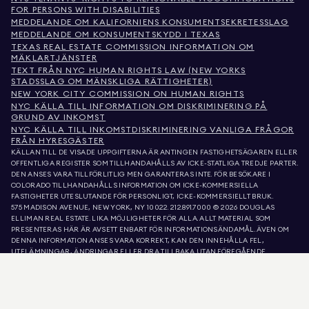
FOR PERSONS WITH DISABILITIES
MEDDELANDE OM KALIFORNIENS KONSUMENTSEKRETESSLAG
MEDDELANDE OM KONSUMENTSKYDD I TEXAS
TEXAS REAL ESTATE COMMISSION INFORMATION OM
MÄKLARTJÄNSTER
TEXT FRÅN NYC HUMAN RIGHTS LAW (NEW YORKS
STADSSLAG OM MÄNSKLIGA RÄTTIGHETER)
NEW YORK CITY COMMISSION ON HUMAN RIGHTS
NYC KÄLLA TILL INFORMATION OM DISKRIMINERING PÅ
GRUND AV INKOMST
NYC KÄLLA TILL INKOMSTDISKRIMINERING VANLIGA FRÅGOR
FRÅN HYRESGÄSTER
KÄLLAN TILL DE VISADE UPPGIFTERNA ÄR ANTINGEN FASTIGHETSÄGAREN ELLER
OFFENTLIGA REGISTER SOM TILLHANDAHÅLLS AV ICKE-STATLIGA TREDJE PARTER.
DEN ANSES VARA TILLFÖRLITLIG MEN GARANTERAS INTE. FÖR BESÖKARE I
COLORADO TILLHANDAHÅLLS INFORMATION OM ICKE-KOMMERSIELLA
FASTIGHETER UTESLUTANDE FÖR PERSONLIGT, ICKE-KOMMERSIELLT BRUK.
575 MADISON AVENUE, NEW YORK, NY 10022.
212.891.7000
© 2026 DOUGLAS
ELLIMAN REAL ESTATE. LIKA MÖJLIGHETER FÖR ALLA. ALLT MATERIAL SOM
PRESENTERAS HÄR ÄR AVSETT ENBART FÖR INFORMATIONSÄNDAMÅL. ÄVEN OM
DENNA INFORMATION ANSES VARA KORREKT, KAN DEN INNEHÅLLA FEL,
UTELÄMNINGAR, ÄNDRINGAR ELLER DRA TILLBAKA UTAN FÖREGÅENDE
MEDDELANDE. ALL INFORMATION OM FASTIGHETER, INKLUSIVE, MEN INTE
BEGRÄNSAD TILL, YTA, ANTAL RUM, ANTAL SOVRUM OCH SKOLDISTRIKT I
FASTIGHETSLISTOR, BÖR VERIFIERAS AV DIN EGEN ADVOKAT, ARKITEKT ELLER
ZONERINGSEXPERT. LIKA MÖJLIGHETER TILL BOSTAD. UPPGIFTERNA I LISTA
UPPDATERADES DEN 6 AUG. 2026 KL. 11:17 EM.