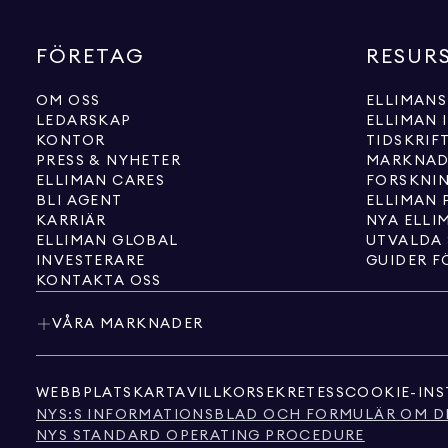
FÖRETAG
RESUR
OM OSS
ELLIMANS
LEDARSKAP
ELLIMAN 
KONTOR
TIDSKRIF
PRESS & NYHETER
MARKNAD
ELLIMAN CARES
FORSKNI
BLI AGENT
ELLIMAN 
KARRIÄR
NYA ELLI
ELLIMAN GLOBAL
UTVALDA
INVESTERARE
GUIDER F
KONTAKTA OSS
VÅRA MARKNADER
WEBBPLATSKARTA
VILLKOR
SEKRETESS
COOKIE-INS
NYS:S INFORMATIONSBLAD OCH FORMULÄR OM D
NYS STANDARD OPERATING PROCEDURE