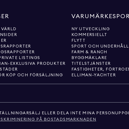
SER
VARUMÄRKESPO
 VÄRLD
NY UTVECKLING
INSIDER
KOMMERSIELLT
TER
FLYTT
SRAPPORTER
SPORT OCH UNDERHÅL
NGSRAPPORTER
FARM & RANCH
PRIVATE LISTINGS
BYGGMÄKLARE
MAN-EXKLUSIVA PRODUKTER
TITELSTJÄNSTER
 STÄDER
FASTIGHETER, FÖRTRO
ÖR KÖP OCH FÖRSÄLJNING
ELLIMAN-YACHTER
TÄLLNINGAR
SÄLJ ELLER DELA INTE MINA PERSONUPPG
ISKRIMINERING PÅ BOSTADSMARKNADEN