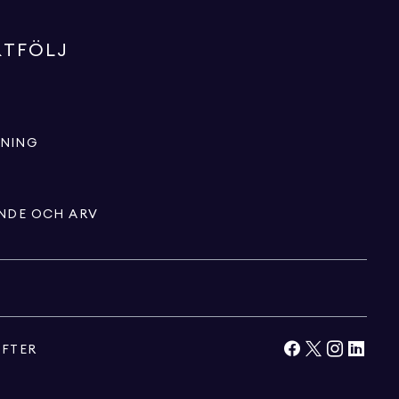
RTFÖLJ
LNING
ENDE OCH ARV
IFTER