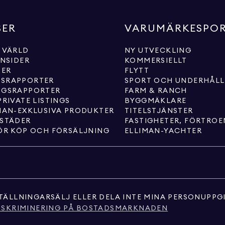
SER
VARUMÄRKESPO
 VÄRLD
NY UTVECKLING
INSIDER
KOMMERSIELLT
TER
FLYTT
SRAPPORTER
SPORT OCH UNDERHÅL
NGSRAPPORTER
FARM & RANCH
PRIVATE LISTINGS
BYGGMÄKLARE
MAN-EXKLUSIVA PRODUKTER
TITELSTJÄNSTER
 STÄDER
FASTIGHETER, FÖRTRO
ÖR KÖP OCH FÖRSÄLJNING
ELLIMAN-YACHTER
TÄLLNINGAR
SÄLJ ELLER DELA INTE MINA PERSONUPPG
ISKRIMINERING PÅ BOSTADSMARKNADEN