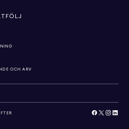
RTFÖLJ
LNING
ENDE OCH ARV
IFTER