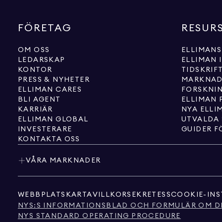
FÖRETAG
RESUR
OM OSS
ELLIMANS
LEDARSKAP
ELLIMAN 
KONTOR
TIDSKRIF
PRESS & NYHETER
MARKNAD
ELLIMAN CARES
FORSKNI
BLI AGENT
ELLIMAN 
KARRIÄR
NYA ELLI
ELLIMAN GLOBAL
UTVALDA
INVESTERARE
GUIDER F
KONTAKTA OSS
VÅRA MARKNADER
WEBBPLATSKARTA
VILLKOR
SEKRETESS
COOKIE-INS
NYS:S INFORMATIONSBLAD OCH FORMULÄR OM D
NYS STANDARD OPERATING PROCEDURE