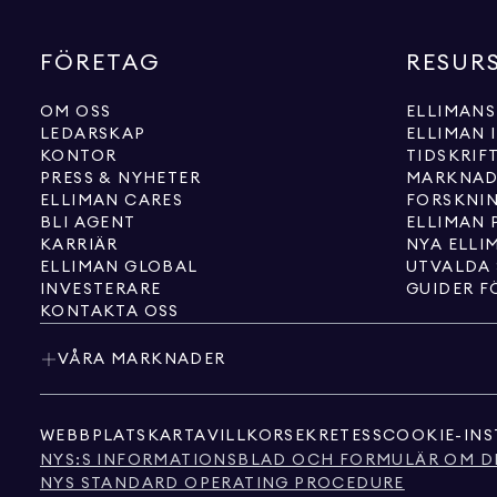
FÖRETAG
RESUR
OM OSS
ELLIMANS
LEDARSKAP
ELLIMAN 
KONTOR
TIDSKRIF
PRESS & NYHETER
MARKNAD
ELLIMAN CARES
FORSKNI
BLI AGENT
ELLIMAN 
KARRIÄR
NYA ELLI
ELLIMAN GLOBAL
UTVALDA
INVESTERARE
GUIDER F
KONTAKTA OSS
VÅRA MARKNADER
WEBBPLATSKARTA
VILLKOR
SEKRETESS
COOKIE-INS
NYS:S INFORMATIONSBLAD OCH FORMULÄR OM D
NYS STANDARD OPERATING PROCEDURE