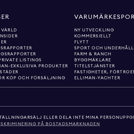
SER
VARUMÄRKESPO
 VÄRLD
NY UTVECKLING
INSIDER
KOMMERSIELLT
TER
FLYTT
SRAPPORTER
SPORT OCH UNDERHÅL
NGSRAPPORTER
FARM & RANCH
PRIVATE LISTINGS
BYGGMÄKLARE
MAN-EXKLUSIVA PRODUKTER
TITELSTJÄNSTER
 STÄDER
FASTIGHETER, FÖRTRO
ÖR KÖP OCH FÖRSÄLJNING
ELLIMAN-YACHTER
TÄLLNINGAR
SÄLJ ELLER DELA INTE MINA PERSONUPPG
ISKRIMINERING PÅ BOSTADSMARKNADEN