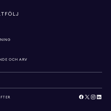
RTFÖLJ
LNING
ENDE OCH ARV
IFTER