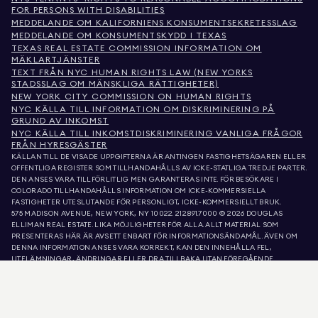
FOR PERSONS WITH DISABILITIES
MEDDELANDE OM KALIFORNIENS KONSUMENTSEKRETESSLAG
MEDDELANDE OM KONSUMENTSKYDD I TEXAS
TEXAS REAL ESTATE COMMISSION INFORMATION OM
MÄKLARTJÄNSTER
TEXT FRÅN NYC HUMAN RIGHTS LAW (NEW YORKS
STADSSLAG OM MÄNSKLIGA RÄTTIGHETER)
NEW YORK CITY COMMISSION ON HUMAN RIGHTS
NYC KÄLLA TILL INFORMATION OM DISKRIMINERING PÅ
GRUND AV INKOMST
NYC KÄLLA TILL INKOMSTDISKRIMINERING VANLIGA FRÅGOR
FRÅN HYRESGÄSTER
KÄLLAN TILL DE VISADE UPPGIFTERNA ÄR ANTINGEN FASTIGHETSÄGAREN ELLER
OFFENTLIGA REGISTER SOM TILLHANDAHÅLLS AV ICKE-STATLIGA TREDJE PARTER.
DEN ANSES VARA TILLFÖRLITLIG MEN GARANTERAS INTE. FÖR BESÖKARE I
COLORADO TILLHANDAHÅLLS INFORMATION OM ICKE-KOMMERSIELLA
FASTIGHETER UTESLUTANDE FÖR PERSONLIGT, ICKE-KOMMERSIELLT BRUK.
575 MADISON AVENUE, NEW YORK, NY 10022.
212.891.7000
© 2026 DOUGLAS
ELLIMAN REAL ESTATE. LIKA MÖJLIGHETER FÖR ALLA. ALLT MATERIAL SOM
PRESENTERAS HÄR ÄR AVSETT ENBART FÖR INFORMATIONSÄNDAMÅL. ÄVEN OM
DENNA INFORMATION ANSES VARA KORREKT, KAN DEN INNEHÅLLA FEL,
UTELÄMNINGAR, ÄNDRINGAR ELLER DRA TILLBAKA UTAN FÖREGÅENDE
MEDDELANDE. ALL INFORMATION OM FASTIGHETER, INKLUSIVE, MEN INTE
BEGRÄNSAD TILL, YTA, ANTAL RUM, ANTAL SOVRUM OCH SKOLDISTRIKT I
FASTIGHETSLISTOR, BÖR VERIFIERAS AV DIN EGEN ADVOKAT, ARKITEKT ELLER
ZONERINGSEXPERT. LIKA MÖJLIGHETER TILL BOSTAD. UPPGIFTERNA I LISTA
UPPDATERADES DEN 6 AUG. 2026 KL. 10:28 FM.