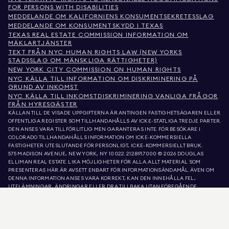
FOR PERSONS WITH DISABILITIES
MEDDELANDE OM KALIFORNIENS KONSUMENTSEKRETESSLAG
MEDDELANDE OM KONSUMENTSKYDD I TEXAS
TEXAS REAL ESTATE COMMISSION INFORMATION OM
MÄKLARTJÄNSTER
TEXT FRÅN NYC HUMAN RIGHTS LAW (NEW YORKS
STADSSLAG OM MÄNSKLIGA RÄTTIGHETER)
NEW YORK CITY COMMISSION ON HUMAN RIGHTS
NYC KÄLLA TILL INFORMATION OM DISKRIMINERING PÅ
GRUND AV INKOMST
NYC KÄLLA TILL INKOMSTDISKRIMINERING VANLIGA FRÅGOR
FRÅN HYRESGÄSTER
KÄLLAN TILL DE VISADE UPPGIFTERNA ÄR ANTINGEN FASTIGHETSÄGAREN ELLER
OFFENTLIGA REGISTER SOM TILLHANDAHÅLLS AV ICKE-STATLIGA TREDJE PARTER.
DEN ANSES VARA TILLFÖRLITLIG MEN GARANTERAS INTE. FÖR BESÖKARE I
COLORADO TILLHANDAHÅLLS INFORMATION OM ICKE-KOMMERSIELLA
FASTIGHETER UTESLUTANDE FÖR PERSONLIGT, ICKE-KOMMERSIELLT BRUK.
575 MADISON AVENUE, NEW YORK, NY 10022.
212.891.7000
© 2026 DOUGLAS
ELLIMAN REAL ESTATE. LIKA MÖJLIGHETER FÖR ALLA. ALLT MATERIAL SOM
PRESENTERAS HÄR ÄR AVSETT ENBART FÖR INFORMATIONSÄNDAMÅL. ÄVEN OM
DENNA INFORMATION ANSES VARA KORREKT, KAN DEN INNEHÅLLA FEL,
UTELÄMNINGAR, ÄNDRINGAR ELLER DRA TILLBAKA UTAN FÖREGÅENDE
MEDDELANDE. ALL INFORMATION OM FASTIGHETER, INKLUSIVE, MEN INTE
BEGRÄNSAD TILL, YTA, ANTAL RUM, ANTAL SOVRUM OCH SKOLDISTRIKT I
FASTIGHETSLISTOR, BÖR VERIFIERAS AV DIN EGEN ADVOKAT, ARKITEKT ELLER
ZONERINGSEXPERT. LIKA MÖJLIGHETER TILL BOSTAD. UPPGIFTERNA I LISTA
UPPDATERADES DEN 9 AUG. 2026 KL. 7:53 FM.