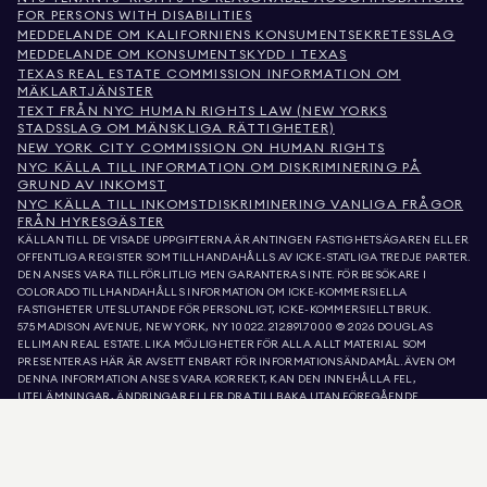
FOR PERSONS WITH DISABILITIES
MEDDELANDE OM KALIFORNIENS KONSUMENTSEKRETESSLAG
MEDDELANDE OM KONSUMENTSKYDD I TEXAS
TEXAS REAL ESTATE COMMISSION INFORMATION OM
MÄKLARTJÄNSTER
TEXT FRÅN NYC HUMAN RIGHTS LAW (NEW YORKS
STADSSLAG OM MÄNSKLIGA RÄTTIGHETER)
NEW YORK CITY COMMISSION ON HUMAN RIGHTS
NYC KÄLLA TILL INFORMATION OM DISKRIMINERING PÅ
GRUND AV INKOMST
NYC KÄLLA TILL INKOMSTDISKRIMINERING VANLIGA FRÅGOR
FRÅN HYRESGÄSTER
KÄLLAN TILL DE VISADE UPPGIFTERNA ÄR ANTINGEN FASTIGHETSÄGAREN ELLER
OFFENTLIGA REGISTER SOM TILLHANDAHÅLLS AV ICKE-STATLIGA TREDJE PARTER.
DEN ANSES VARA TILLFÖRLITLIG MEN GARANTERAS INTE. FÖR BESÖKARE I
COLORADO TILLHANDAHÅLLS INFORMATION OM ICKE-KOMMERSIELLA
FASTIGHETER UTESLUTANDE FÖR PERSONLIGT, ICKE-KOMMERSIELLT BRUK.
575 MADISON AVENUE, NEW YORK, NY 10022.
212.891.7000
© 2026 DOUGLAS
ELLIMAN REAL ESTATE. LIKA MÖJLIGHETER FÖR ALLA. ALLT MATERIAL SOM
PRESENTERAS HÄR ÄR AVSETT ENBART FÖR INFORMATIONSÄNDAMÅL. ÄVEN OM
DENNA INFORMATION ANSES VARA KORREKT, KAN DEN INNEHÅLLA FEL,
UTELÄMNINGAR, ÄNDRINGAR ELLER DRA TILLBAKA UTAN FÖREGÅENDE
MEDDELANDE. ALL INFORMATION OM FASTIGHETER, INKLUSIVE, MEN INTE
BEGRÄNSAD TILL, YTA, ANTAL RUM, ANTAL SOVRUM OCH SKOLDISTRIKT I
FASTIGHETSLISTOR, BÖR VERIFIERAS AV DIN EGEN ADVOKAT, ARKITEKT ELLER
ZONERINGSEXPERT. LIKA MÖJLIGHETER TILL BOSTAD. UPPGIFTERNA I LISTA
UPPDATERADES DEN 6 AUG. 2026 KL. 8:43 FM.