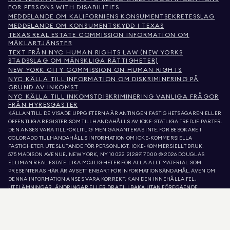
FOR PERSONS WITH DISABILITIES
MEDDELANDE OM KALIFORNIENS KONSUMENTSEKRETESSLAG
MEDDELANDE OM KONSUMENTSKYDD I TEXAS
TEXAS REAL ESTATE COMMISSION INFORMATION OM
MÄKLARTJÄNSTER
TEXT FRÅN NYC HUMAN RIGHTS LAW (NEW YORKS
STADSSLAG OM MÄNSKLIGA RÄTTIGHETER)
NEW YORK CITY COMMISSION ON HUMAN RIGHTS
NYC KÄLLA TILL INFORMATION OM DISKRIMINERING PÅ
GRUND AV INKOMST
NYC KÄLLA TILL INKOMSTDISKRIMINERING VANLIGA FRÅGOR
FRÅN HYRESGÄSTER
KÄLLAN TILL DE VISADE UPPGIFTERNA ÄR ANTINGEN FASTIGHETSÄGAREN ELLER
OFFENTLIGA REGISTER SOM TILLHANDAHÅLLS AV ICKE-STATLIGA TREDJE PARTER.
DEN ANSES VARA TILLFÖRLITLIG MEN GARANTERAS INTE. FÖR BESÖKARE I
COLORADO TILLHANDAHÅLLS INFORMATION OM ICKE-KOMMERSIELLA
FASTIGHETER UTESLUTANDE FÖR PERSONLIGT, ICKE-KOMMERSIELLT BRUK.
575 MADISON AVENUE, NEW YORK, NY 10022.
212.891.7000
© 2026 DOUGLAS
ELLIMAN REAL ESTATE. LIKA MÖJLIGHETER FÖR ALLA. ALLT MATERIAL SOM
PRESENTERAS HÄR ÄR AVSETT ENBART FÖR INFORMATIONSÄNDAMÅL. ÄVEN OM
DENNA INFORMATION ANSES VARA KORREKT, KAN DEN INNEHÅLLA FEL,
UTELÄMNINGAR, ÄNDRINGAR ELLER DRA TILLBAKA UTAN FÖREGÅENDE
MEDDELANDE. ALL INFORMATION OM FASTIGHETER, INKLUSIVE, MEN INTE
BEGRÄNSAD TILL, YTA, ANTAL RUM, ANTAL SOVRUM OCH SKOLDISTRIKT I
FASTIGHETSLISTOR, BÖR VERIFIERAS AV DIN EGEN ADVOKAT, ARKITEKT ELLER
ZONERINGSEXPERT. LIKA MÖJLIGHETER TILL BOSTAD. UPPGIFTERNA I LISTA
UPPDATERADES DEN 6 AUG. 2026 KL. 5:53 FM.