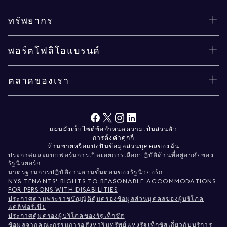
ทรัพยากร
พอร์ตโฟลิโอแบรนด์
ตลาดของเรา
แผนผังเว็บไซต์
ข้อกำหนด
ความเป็นส่วนตัว
การตั้งค่าคุกกี้
ห้ามขายหรือแบ่งปันข้อมูลส่วนบุคคลของฉัน
ประกาศและแบบฟอร์มการเปิดเผยการเลือกปฏิบัติด้านที่อยู่อาศัยของ
รัฐนิวยอร์ก
มาตรฐานการปฏิบัติงานตามขั้นตอนของรัฐนิวยอร์ก
NYS TENANTS' RIGHTS TO REASONABLE ACCOMMODATIONS
FOR PERSONS WITH DISABILITIES
ประกาศตามพระราชบัญญัติคุ้มครองข้อมูลส่วนบุคคลของผู้บริโภค
แคลิฟอร์เนีย
ประกาศคุ้มครองผู้บริโภคของรัฐเท็กซัส
ข้อมูลจากคณะกรรมการอสังหาริมทรัพย์แห่งรัฐเท็กซัสเกี่ยวกับบริการ