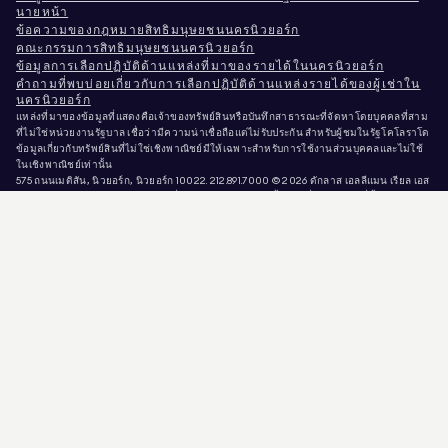
นายหน้า
ข้อความของกฎหมายสิทธิมนุษยชนนครนิวยอร์ก
คณะกรรมการสิทธิมนุษยชนนครนิวยอร์ก
ข้อมูลการเลือกปฏิบัติด้านแหล่งที่มาของรายได้ในนครนิวยอร์ก
คำถามที่พบบ่อยเกี่ยวกับการเลือกปฏิบัติด้านแหล่งรายได้ของผู้เช่าใน
นครนิวยอร์ก
แหล่งที่มาของข้อมูลที่แสดงคือเจ้าของทรัพย์สินหรือบันทึกสาธารณะที่จัดหาโดยบุคคลที่สาม
ที่ไม่ใช่หน่วยงานรัฐบาล เชื่อว่ามีความน่าเชื่อถือแต่ไม่รับประกัน สำหรับผู้ชมในรัฐโคโลราโด
ข้อมูลเกี่ยวกับทรัพย์สินที่ไม่ใช่เชิงพาณิชย์มีให้เฉพาะสำหรับการใช้งานส่วนบุคคลและไม่ใช้
ในเชิงพาณิชย์เท่านั้น
575 ถนนเมดิสัน, นิวยอร์ก, นิวยอร์ก 10022.
212.891.7000
© 2026 ดักลาส เอลลีแมน เรียล เอส
เตท. ผู้ให้บริการโอกาสการจ้างงานที่เท่าเทียมกัน. เอกสารทั้งหมดที่นำเสนอในที่นี้มี
วัตถุประสงค์เพื่อข้อมูลเท่านั้น แม้ว่าข้อมูลนี้จะเชื่อว่าเป็นข้อมูลที่ถูกต้อง แต่มีการนำเสนอโดย
อาจมีความผิดพลาด ขาดตกบกพร่อง การเปลี่ยนแปลง หรือการถอนออกโดยไม่แจ้งให้ทราบ
ล่วงหน้า ข้อมูลทรัพย์สินทั้งหมด รวมถึงแต่ไม่จำกัดเพียงขนาดพื้นที่ จำนวนห้อง จำนวนห้อง
นอน และเขตการศึกษาที่ระบุในรายการทรัพย์สิน ควรได้รับการตรวจสอบโดยทนายความ
สถาปนิก หรือผู้เชี่ยวชาญด้านการแบ่งเขตพื้นที่ของท่านเอง โอกาสที่เท่าเทียมกันในการอยู่
อาศัย ข้อมูลรายการได้รับการปรับปรุงล่าสุดเมื่อวันที่ 9 ส.ค. 2026 เวลา 11:33 ก่อนเที่ยง น.
DOUGLAS ELLIMAN เป็นนายหน้าอสังหาริมทรัพย์ที่ได้รับใบอนุญาตในรัฐแคลิฟอร์เนีย
หมายเลขใบอนุญาต # 01947727, รัฐโคโลราโด หมายเลขใบอนุญาต # EC100053892, รัฐ
คอนเนตทิคัต หมายเลขใบอนุญาต # REB.0314827, เขตโคลัมเบีย พร้อมใบอนุญาตเลขที่
REO40000160 รัฐฟลอริดา พร้อมใบอนุญาตเลขที่ CQ1020232 รัฐแมริแลนด์ พร้อมใบ
อนุญาตเลขที่ 645270 รัฐแมสซาชูเซตส์ พร้อมใบอนุญาตเลขที่ 422764 รัฐเนวาดา พร้อมใบ
อนุญาตเลขที่ 1454643 นิวเจอร์ซีย์ พร้อมใบอนุญาตเลขที่ 0572105, นิวยอร์ก พร้อมใบอนุญาต
เลขที่ 10991211812, เท็กซัส พร้อมใบอนุญาตเลขที่ 9008706, และเวอร์จิเนีย พร้อมใบอนุญาต
เลขที่ 0226035659.
มิจฉาชีพกำลังแอบอ้างตัวเป็นนายหน้าอสังหาริมทรัพย์และใช้ประกาศขายที่ยังเปิดอยู่เพื่อขอ