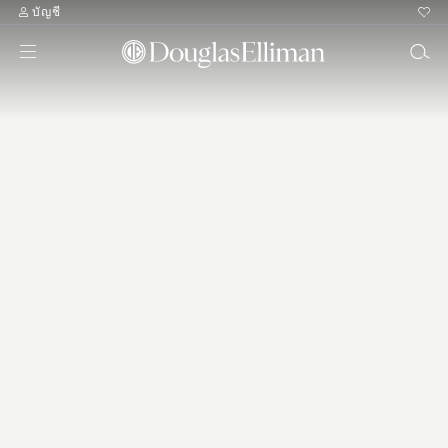
บัญชี