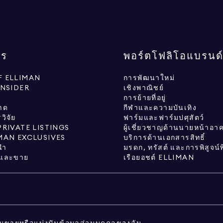
กร
พอร์ตโฟลิโอแบรนด
 ELLIMAN
การพัฒนาใหม่
INSIDER
เชิงพาณิชย์
การย้ายที่อยู่
าด
กีฬาและความบันเทิง
ิจัย
ฟาร์มและฟาร์มปศุสัตว์
PRIVATE LISTINGS
ผู้เชี่ยวชาญด้านนายหน้าอา
MAN EXCLUSIVES
บริการด้านเอกสารสิทธิ์
นำ
มรดก, ทรัสต์ และการพิสูจน์
้อและขาย
เรือยอชต์ ELLIMAN