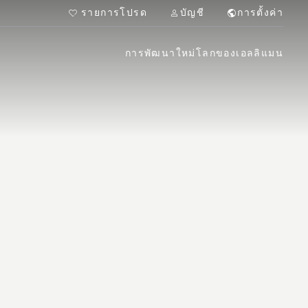
รายการโปรด
บัญชี
การตั้งค่า
การพัฒนาใหม่
โลกของเอลลิแมน