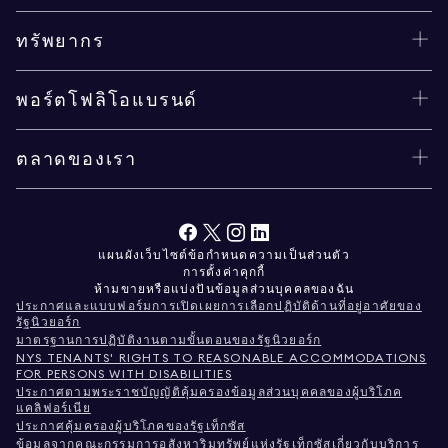
ทรัพยากร
พอร์ตโฟลิโอแบรนด์
ตลาดของเรา
แผนผังเว็บไซต์
ข้อกำหนด
ความเป็นส่วนตัว
การตั้งค่าคุกกี้
ห้ามขายหรือแบ่งปันข้อมูลส่วนบุคคลของฉัน
ประกาศและแบบฟอร์มการเปิดเผยการเลือกปฏิบัติด้านที่อยู่อาศัยของ
รัฐนิวยอร์ก
มาตรฐานการปฏิบัติงานตามขั้นตอนของรัฐนิวยอร์ก
NYS TENANTS' RIGHTS TO REASONABLE ACCOMMODATIONS
FOR PERSONS WITH DISABILITIES
ประกาศตามพระราชบัญญัติคุ้มครองข้อมูลส่วนบุคคลของผู้บริโภค
แคลิฟอร์เนีย
ประกาศคุ้มครองผู้บริโภคของรัฐเท็กซัส
ข้อมูลจากคณะกรรมการอสังหาริมทรัพย์แห่งรัฐเท็กซัสเกี่ยวกับบริการ