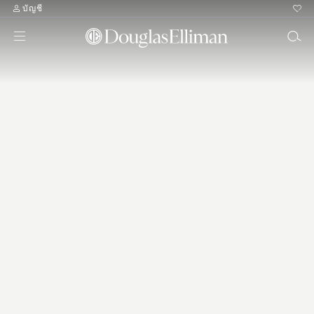
บัญชี