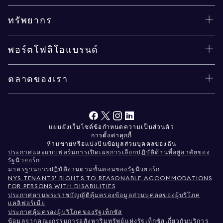
ทรัพยากร
พอร์ตโฟลิโอแบรนด์
ตลาดของเรา
แผนผังเว็บไซต์
ข้อกำหนด
ความเป็นส่วนตัว
การตั้งค่าคุกกี้
ห้ามขายหรือแบ่งปันข้อมูลส่วนบุคคลของฉัน
ประกาศและแบบฟอร์มการเปิดเผยการเลือกปฏิบัติด้านที่อยู่อาศัยของ
รัฐนิวยอร์ก
มาตรฐานการปฏิบัติงานตามขั้นตอนของรัฐนิวยอร์ก
NYS TENANTS' RIGHTS TO REASONABLE ACCOMMODATIONS
FOR PERSONS WITH DISABILITIES
ประกาศตามพระราชบัญญัติคุ้มครองข้อมูลส่วนบุคคลของผู้บริโภค
แคลิฟอร์เนีย
ประกาศคุ้มครองผู้บริโภคของรัฐเท็กซัส
ข้อมูลจากคณะกรรมการอสังหาริมทรัพย์แห่งรัฐเท็กซัสเกี่ยวกับบริการ