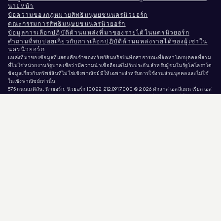
นายหน้า
ข้อความของกฎหมายสิทธิมนุษยชนนครนิวยอร์ก
คณะกรรมการสิทธิมนุษยชนนครนิวยอร์ก
ข้อมูลการเลือกปฏิบัติด้านแหล่งที่มาของรายได้ในนครนิวยอร์ก
คำถามที่พบบ่อยเกี่ยวกับการเลือกปฏิบัติด้านแหล่งรายได้ของผู้เช่าใน
นครนิวยอร์ก
แหล่งที่มาของข้อมูลที่แสดงคือเจ้าของทรัพย์สินหรือบันทึกสาธารณะที่จัดหาโดยบุคคลที่สาม
ที่ไม่ใช่หน่วยงานรัฐบาล เชื่อว่ามีความน่าเชื่อถือแต่ไม่รับประกัน สำหรับผู้ชมในรัฐโคโลราโด
ข้อมูลเกี่ยวกับทรัพย์สินที่ไม่ใช่เชิงพาณิชย์มีให้เฉพาะสำหรับการใช้งานส่วนบุคคลและไม่ใช้
ในเชิงพาณิชย์เท่านั้น
575 ถนนเมดิสัน, นิวยอร์ก, นิวยอร์ก 10022.
212.891.7000
© 2026 ดักลาส เอลลีแมน เรียล เอส
เตท. ผู้ให้บริการโอกาสการจ้างงานที่เท่าเทียมกัน. เอกสารทั้งหมดที่นำเสนอในที่นี้มี
วัตถุประสงค์เพื่อข้อมูลเท่านั้น แม้ว่าข้อมูลนี้จะเชื่อว่าเป็นข้อมูลที่ถูกต้อง แต่มีการนำเสนอโดย
อาจมีความผิดพลาด ขาดตกบกพร่อง การเปลี่ยนแปลง หรือการถอนออกโดยไม่แจ้งให้ทราบ
ล่วงหน้า ข้อมูลทรัพย์สินทั้งหมด รวมถึงแต่ไม่จำกัดเพียงขนาดพื้นที่ จำนวนห้อง จำนวนห้อง
นอน และเขตการศึกษาที่ระบุในรายการทรัพย์สิน ควรได้รับการตรวจสอบโดยทนายความ
สถาปนิก หรือผู้เชี่ยวชาญด้านการแบ่งเขตพื้นที่ของท่านเอง โอกาสที่เท่าเทียมกันในการอยู่
อาศัย ข้อมูลรายการได้รับการปรับปรุงล่าสุดเมื่อวันที่ 6 ส.ค. 2026 เวลา 0:41 หลังเที่ยง น.
DOUGLAS ELLIMAN เป็นนายหน้าอสังหาริมทรัพย์ที่ได้รับใบอนุญาตในรัฐแคลิฟอร์เนีย
หมายเลขใบอนุญาต # 01947727, รัฐโคโลราโด หมายเลขใบอนุญาต # EC100053892, รัฐ
คอนเนตทิคัต หมายเลขใบอนุญาต # REB.0314827, เขตโคลัมเบีย พร้อมใบอนุญาตเลขที่
REO40000160 รัฐฟลอริดา พร้อมใบอนุญาตเลขที่ CQ1020232 รัฐแมริแลนด์ พร้อมใบ
อนุญาตเลขที่ 645270 รัฐแมสซาชูเซตส์ พร้อมใบอนุญาตเลขที่ 422764 รัฐเนวาดา พร้อมใบ
อนุญาตเลขที่ 1454643 นิวเจอร์ซีย์ พร้อมใบอนุญาตเลขที่ 0572105, นิวยอร์ก พร้อมใบอนุญาต
เลขที่ 10991211812, เท็กซัส พร้อมใบอนุญาตเลขที่ 9008706, และเวอร์จิเนีย พร้อมใบอนุญาต
เลขที่ 0226035659.
มิจฉาชีพกำลังแอบอ้างตัวเป็นนายหน้าอสังหาริมทรัพย์และใช้ประกาศขายที่ยังเปิดอยู่เพื่อขอ