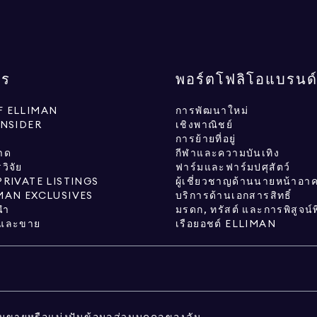
กร
พอร์ตโฟลิโอแบรนด
 ELLIMAN
การพัฒนาใหม่
INSIDER
เชิงพาณิชย์
การย้ายที่อยู่
าด
กีฬาและความบันเทิง
ิจัย
ฟาร์มและฟาร์มปศุสัตว์
PRIVATE LISTINGS
ผู้เชี่ยวชาญด้านนายหน้าอา
MAN EXCLUSIVES
บริการด้านเอกสารสิทธิ์
นำ
มรดก, ทรัสต์ และการพิสูจน์
้อและขาย
เรือยอชต์ ELLIMAN