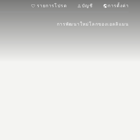
รายการโปรด
บัญชี
การตั้งค่า
การพัฒนาใหม่
โลกของเอลลิแมน