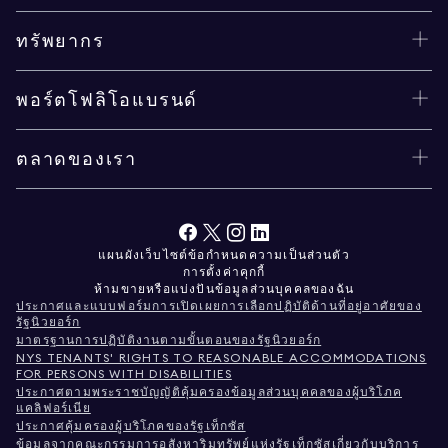
ทรัพยากร
พอร์ตโฟลิโอแบรนด์
ตลาดของเรา
แผนผังเว็บไซต์
ข้อกำหนด
ความเป็นส่วนตัว
การตั้งค่าคุกกี้
ห้ามขายหรือแบ่งปันข้อมูลส่วนบุคคลของฉัน
ประกาศและแบบฟอร์มการเปิดเผยการเลือกปฏิบัติด้านที่อยู่อาศัยของ
รัฐนิวยอร์ก
มาตรฐานการปฏิบัติงานตามขั้นตอนของรัฐนิวยอร์ก
NYS TENANTS' RIGHTS TO REASONABLE ACCOMMODATIONS
FOR PERSONS WITH DISABILITIES
ประกาศตามพระราชบัญญัติคุ้มครองข้อมูลส่วนบุคคลของผู้บริโภค
แคลิฟอร์เนีย
ประกาศคุ้มครองผู้บริโภคของรัฐเท็กซัส
ข้อมูลจากคณะกรรมการอสังหาริมทรัพย์แห่งรัฐเท็กซัสเกี่ยวกับบริการ