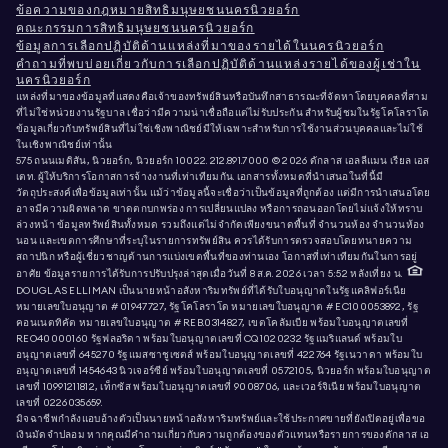
ข้อความของกฎหมายสิทธิมนุษยชนนครนิวยอร์ก
คณะกรรมการสิทธิมนุษยชนนครนิวยอร์ก
ข้อมูลการเลือกปฏิบัติด้านแหล่งที่มาของรายได้ในนครนิวยอร์ก
คำถามที่พบบ่อยเกี่ยวกับการเลือกปฏิบัติด้านแหล่งรายได้ของผู้เช่าใน
นครนิวยอร์ก
แหล่งที่มาของข้อมูลที่แสดงคือเจ้าของทรัพย์สินหรือบันทึกสาธารณะที่จัดหาโดยบุคคลที่สาม
ที่ไม่ใช่หน่วยงานรัฐบาล เชื่อว่ามีความน่าเชื่อถือแต่ไม่รับประกัน สำหรับผู้ชมในรัฐโคโลราโด
ข้อมูลเกี่ยวกับทรัพย์สินที่ไม่ใช่เชิงพาณิชย์มีให้เฉพาะสำหรับการใช้งานส่วนบุคคลและไม่ใช้
ในเชิงพาณิชย์เท่านั้น
575 ถนนเมดิสัน, นิวยอร์ก, นิวยอร์ก 10022.
212.891.7000
© 2026 ดักลาส เอลลีแมน เรียล เอส
เตท. ผู้ให้บริการโอกาสการจ้างงานที่เท่าเทียมกัน. เอกสารทั้งหมดที่นำเสนอในที่นี้มี
วัตถุประสงค์เพื่อข้อมูลเท่านั้น แม้ว่าข้อมูลนี้จะเชื่อว่าเป็นข้อมูลที่ถูกต้อง แต่มีการนำเสนอโดย
อาจมีความผิดพลาด ขาดตกบกพร่อง การเปลี่ยนแปลง หรือการถอนออกโดยไม่แจ้งให้ทราบ
ล่วงหน้า ข้อมูลทรัพย์สินทั้งหมด รวมถึงแต่ไม่จำกัดเพียงขนาดพื้นที่ จำนวนห้อง จำนวนห้อง
นอน และเขตการศึกษาที่ระบุในรายการทรัพย์สิน ควรได้รับการตรวจสอบโดยทนายความ
สถาปนิก หรือผู้เชี่ยวชาญด้านการแบ่งเขตพื้นที่ของท่านเอง โอกาสที่เท่าเทียมกันในการอยู่
อาศัย ข้อมูลรายการได้รับการปรับปรุงล่าสุดเมื่อวันที่ 8 ส.ค. 2026 เวลา 5:52 หลังเที่ยง น.
DOUGLAS ELLIMAN เป็นนายหน้าอสังหาริมทรัพย์ที่ได้รับใบอนุญาตในรัฐแคลิฟอร์เนีย
หมายเลขใบอนุญาต # 01947727, รัฐโคโลราโด หมายเลขใบอนุญาต # EC100053892, รัฐ
คอนเนตทิคัต หมายเลขใบอนุญาต # REB.0314827, เขตโคลัมเบีย พร้อมใบอนุญาตเลขที่
REO40000160 รัฐฟลอริดา พร้อมใบอนุญาตเลขที่ CQ1020232 รัฐแมริแลนด์ พร้อมใบ
อนุญาตเลขที่ 645270 รัฐแมสซาชูเซตส์ พร้อมใบอนุญาตเลขที่ 422764 รัฐเนวาดา พร้อมใบ
อนุญาตเลขที่ 1454643 นิวเจอร์ซีย์ พร้อมใบอนุญาตเลขที่ 0572105, นิวยอร์ก พร้อมใบอนุญาต
เลขที่ 10991211812, เท็กซัส พร้อมใบอนุญาตเลขที่ 9008706, และเวอร์จิเนีย พร้อมใบอนุญาต
เลขที่ 0226035659.
มิจฉาชีพกำลังแอบอ้างตัวเป็นนายหน้าอสังหาริมทรัพย์และใช้ประกาศขายที่ยังเปิดอยู่เพื่อขอ
เงินมัดจำปลอม หากคุณมีคำถามเกี่ยวกับความถูกต้องของตัวแทนหรือรายการของดักลาส เอ