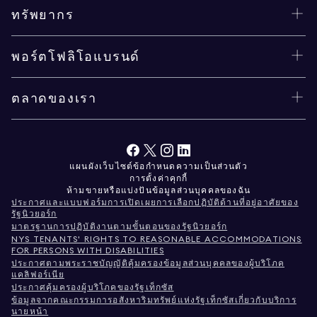
ทรัพยากร
พอร์ตโฟลิโอแบรนด์
ตลาดของเรา
แผนผังเว็บไซต์
ข้อกำหนด
ความเป็นส่วนตัว
การตั้งค่าคุกกี้
ห้ามขายหรือแบ่งปันข้อมูลส่วนบุคคลของฉัน
ประกาศและแบบฟอร์มการเปิดเผยการเลือกปฏิบัติด้านที่อยู่อาศัยของ
รัฐนิวยอร์ก
มาตรฐานการปฏิบัติงานตามขั้นตอนของรัฐนิวยอร์ก
NYS TENANTS' RIGHTS TO REASONABLE ACCOMMODATIONS
FOR PERSONS WITH DISABILITIES
ประกาศตามพระราชบัญญัติคุ้มครองข้อมูลส่วนบุคคลของผู้บริโภค
แคลิฟอร์เนีย
ประกาศคุ้มครองผู้บริโภคของรัฐเท็กซัส
ข้อมูลจากคณะกรรมการอสังหาริมทรัพย์แห่งรัฐเท็กซัสเกี่ยวกับบริการ
นายหน้า