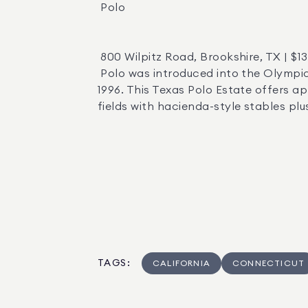
 Polo 

 800 Wilpitz Road, Brookshire, TX | $13,000,000  |  Agent: Laura Mudd   

 Polo was introduced into the Olympics in 1900, and recognized as an official sport by the International Olympic Committee in 
1996. This Texas Polo Estate offers a
fields with hacienda-style stables plu
TAGS
:
CALIFORNIA
CONNECTICUT