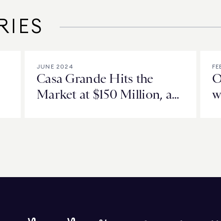
RIES
JUNE 2024
FE
Casa Grande Hits the
O
Market at $150 Million, a
w
New High for Orange
County, California