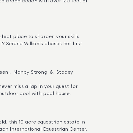
ed Broad Beach with over 120 feet of 
? Serena Williams chases her first 
outdoor pool with pool house. 

each International Equestrian Center. 
