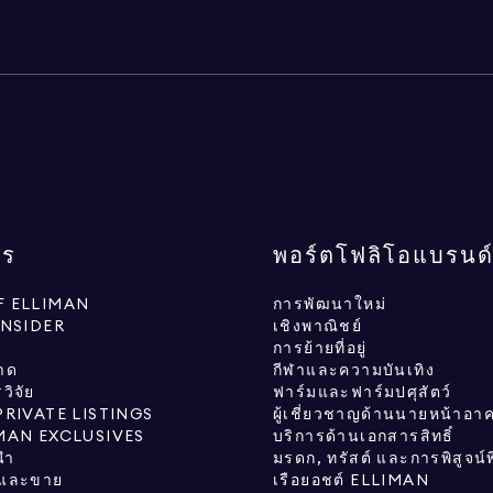
กร
พอร์ตโฟลิโอแบรนด
 ELLIMAN
การพัฒนาใหม่
INSIDER
เชิงพาณิชย์
การย้ายที่อยู่
าด
กีฬาและความบันเทิง
ิจัย
ฟาร์มและฟาร์มปศุสัตว์
PRIVATE LISTINGS
ผู้เชี่ยวชาญด้านนายหน้าอา
MAN EXCLUSIVES
บริการด้านเอกสารสิทธิ์
นำ
มรดก, ทรัสต์ และการพิสูจน์
้อและขาย
เรือยอชต์ ELLIMAN