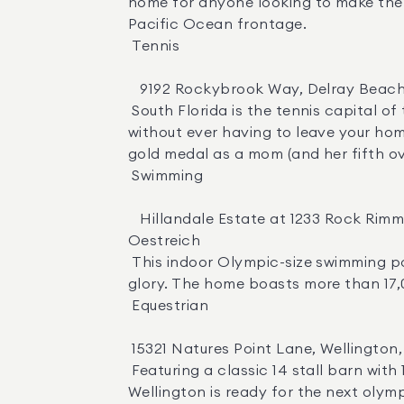
home for anyone looking to make the t
Pacific Ocean frontage. 

 Tennis 

   9192 Rockybrook Way, Delray Beach, FL | $21,950,000  |  Agent:  Senada Adzem 

 South Florida is the tennis capital of the world, and this compound in Delray Beach is the perfect place to sharpen your skills 
without ever having to leave your hom
gold medal as a mom (and her fifth over
 Swimming 

   Hillandale Estate at 1233 Rock Rimmon in Stamford, CT | $49,500,000  | Agents :  Lisa Simonsen ,  Nancy Strong  &  Stacey 
Oestreich 

 This indoor Olympic-size swimming pool at The Hillandale Estate in Connecticut means you never miss a lap in your quest for 
glory. The home boasts more than 17,00
 Equestrian 

 15321 Natures Point Lane, Wellington, FL | $11,600,000  |  Agent:  Martha Wachtel Jolicoeur PA 

 Featuring a classic 14 stall barn with 10 paddocks, round pen, all-weather arena and grass field, this 10 acre equestrian estate in 
Wellington is ready for the next olymp