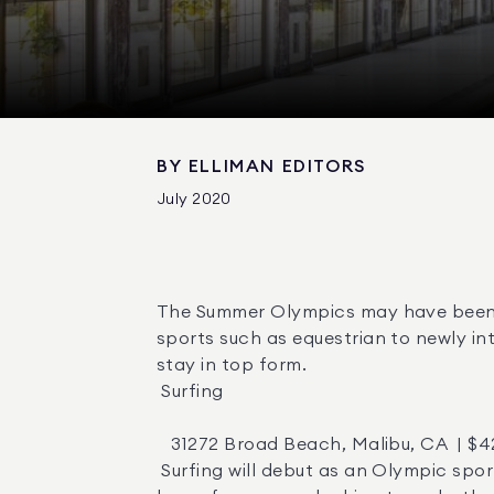
BY
ELLIMAN EDITORS
July 2020
The Summer Olympics may have been po
sports such as equestrian to newly in
stay in top form. 

 Surfing 

   31272 Broad Beach, Malibu, CA  | $42,000,000  |  Agent:  Alessandro Corona 

 Surfing will debut as an Olympic sport in Tokyo in 2021, and this surfer’s paradise off the California coast would make the ideal 