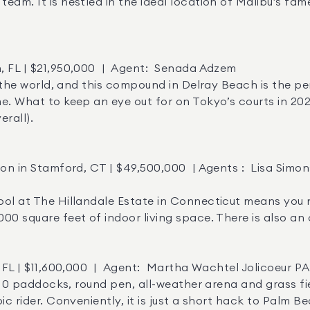
eam. It is nestled in the ideal location of Malibu’s fam
e. What to keep an eye out for on Tokyo’s courts in 2021
all). 

0 square feet of indoor living space. There is also an 
ic rider. Conveniently, it is just a short hack to Palm B