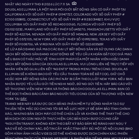
NHẬT VÀO NGÀY 9 THG 8 2026 LÚC 7:11 SA.
DOUGLAS ELLIMAN LÀ MỘT NHÀ MÔI GIỚI BẤT ĐỘNG SẢN CÓ GIẤY PHÉP TẠI
CALIFORNIA VỚI SỐ GIẤY PHÉP # 01947727, COLORADO VỚI SỐ GIẤY PHÉP #
EC100053892, CONNECTICUT VỚI SỐ GIẤY PHÉP # REB.0314827, KHU VỰC
COLUMBIA VỚI GIẤY PHÉP SỐ REO40000160, FLORIDA VỚI GIẤY PHÉP SỐ
CQ1020232, MARYLAND VỚI GIẤY PHÉP SỐ 645270, MASSACHUSETTS VỚI GIẤY
PHÉP SỐ 422764, NEVADA VỚI GIẤY PHÉP SỐ 1454643, NEW JERSEY VỚI GIẤY
PHÉP SỐ 0572105, NEW YORK VỚI GIẤY PHÉP SỐ 10991211812, TEXAS VỚI GIẤY
PHÉP SỐ 9008706, VÀ VIRGINIA VỚI GIẤY PHÉP SỐ 0226035659.
KẺ LỪA ĐẢO ĐANG GIẢ MẠO CÁC ĐẠI LÝ BẤT ĐỘNG SẢN VÀ SỬ DỤNG CÁC DANH
SÁCH BẤT ĐỘNG SẢN ĐANG HOẠT ĐỘNG ĐỂ YÊU CẦU KHOẢN ĐẶT CỌC GIẢ MẠO.
NẾU BẠN CÓ THẮC MẮC VỀ TÍNH HỢP PHÁP CỦA MỘT NHÂN VIÊN HOẶC DANH
SÁCH BẤT ĐỘNG SẢN CỦA DOUGLAS ELLIMAN, VUI LÒNG LIÊN HỆ TRỰC TIẾP VỚI
NHÂN VIÊN ĐÓ QUA LIÊN KẾT “AGENTS” TRONG MENU TRÊN CÙNG. DOUGLAS
ELLIMAN SẼ KHÔNG BAO GIỜ YÊU CẦU THANH TOÁN ĐỂ ĐẶT CỌC, GIỮ CHỖ
HOẶC XEM BẤT ĐỘNG SẢN. CÁC PHÍ NÀY BỊ CẤM THEO LUẬT NEW YORK. NẾU BẠN
NHẬN ĐƯỢC YÊU CẦU GỬI TIỀN NGHI NGỜ, ĐỪNG GỬI TIỀN. HÃY BÁO CÁO VỚI
SỞ THƯỢNG VIỆN NEW YORK VÀ THÔNG BÁO CHO DOUGLAS ELLIMAN. BẠN CÓ
THỂ ĐỌC THÔNG BÁO CẢNH BÁO NGƯỜI TIÊU DÙNG CỦA SỞ THƯỢNG VIỆN NEW
YORK TẠI
ĐÂY.
TRANG WEB NÀY ĐÃ ĐƯỢC DỊCH BẰNG PHẦN MỀM TỰ ĐỘNG NHẰM TẠO SỰ
THUẬN TIỆN. MẶC DÙ CHÚNG TÔI ĐÃ NỖ LỰC HỢP LÝ ĐỂ ĐẢM BẢO TÍNH CHÍNH
XÁC, NHƯNG BẢN DỊCH MÁY CÓ THỂ CHỨA LỖI VÀ KHÔNG THỂ THAY THẾ CHO
BẢN DỊCH DO CON NGƯỜI THỰC HIỆN. CÁC BẢN DỊCH ĐƯỢC CUNG CẤP
“NGUYÊN TRẠNG”, KHÔNG KÈM THEO BẤT KỲ BẢO ĐẢM RÕ RÀNG HAY NGỤ Ý
NÀO VỀ ĐỘ CHÍNH XÁC, ĐỘ TIN CẬY HOẶC TÍNH ĐẦY ĐỦ. MỘT SỐ NỘI DUNG (BAO
GỒM HÌNH ẢNH HOẶC VIDEO) CÓ THỂ KHÔNG ĐƯỢC DỊCH CHÍNH XÁC. PHIÊN
BẢN CHÍNH THỨC CỦA TRANG WEB NÀY LÀ PHIÊN BẢN TIẾNG ANH. MỌI SỰ KHÁC