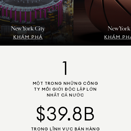
New York City
New York
KHÁM PHÁ
KHÁM PHÁ
1
MỘT TRONG NHỮNG CÔNG
TY MÔI GIỚI ĐỘC LẬP LỚN
NHẤT CẢ NƯỚC
$39.8B
TRONG LĨNH VỰC BÁN HÀNG