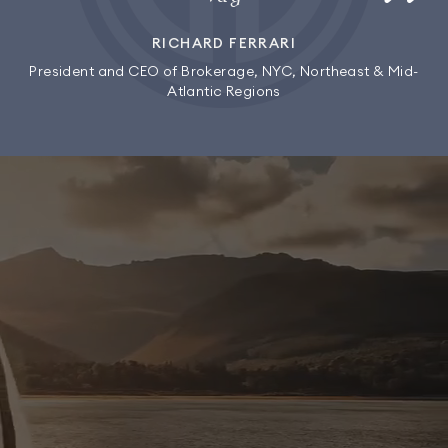
RICHARD FERRARI
President and CEO of Brokerage, NYC, Northeast & Mid-
Atlantic Regions