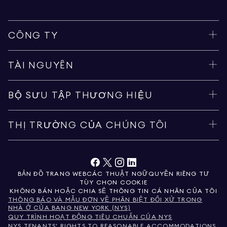
CÔNG TY
TÀI NGUYÊN
BỘ SƯU TẬP THƯƠNG HIỆU
THỊ TRƯỜNG CỦA CHÚNG TÔI
BẢN ĐỒ TRANG WEB
CÁC THUẬT NGỮ
QUYỀN RIÊNG TƯ
TÙY CHỌN COOKIE
KHÔNG BÁN HOẶC CHIA SẺ THÔNG TIN CÁ NHÂN CỦA TÔI
THÔNG BÁO VÀ MẪU ĐƠN VỀ PHÂN BIỆT ĐỐI XỬ TRONG
NHÀ Ở CỦA BANG NEW YORK (NYS)
QUY TRÌNH HOẠT ĐỘNG TIÊU CHUẨN CỦA NYS
NYS TENANTS' RIGHTS TO REASONABLE ACCOMMODATIONS