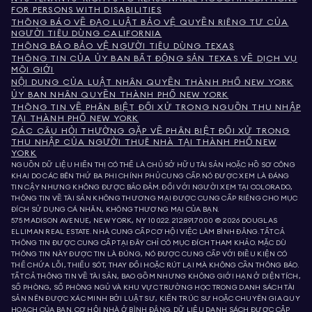
FOR PERSONS WITH DISABILITIES
THÔNG BÁO VỀ ĐẠO LUẬT BẢO VỆ QUYỀN RIÊNG TƯ CỦA
NGƯỜI TIÊU DÙNG CALIFORNIA
THÔNG BÁO BẢO VỆ NGƯỜI TIÊU DÙNG TEXAS
THÔNG TIN CỦA ỦY BAN BẤT ĐỘNG SẢN TEXAS VỀ DỊCH VỤ
MÔI GIỚI
NỘI DUNG CỦA LUẬT NHÂN QUYỀN THÀNH PHỐ NEW YORK
ỦY BAN NHÂN QUYỀN THÀNH PHỐ NEW YORK
THÔNG TIN VỀ PHÂN BIỆT ĐỐI XỬ TRONG NGUỒN THU NHẬP
TẠI THÀNH PHỐ NEW YORK
CÁC CÂU HỎI THƯỜNG GẶP VỀ PHÂN BIỆT ĐỐI XỬ TRONG
THU NHẬP CỦA NGƯỜI THUÊ NHÀ TẠI THÀNH PHỐ NEW
YORK
NGUỒN DỮ LIỆU HIỂN THỊ CÓ THỂ LÀ CHỦ SỞ HỮU TÀI SẢN HOẶC HỒ SƠ CÔNG
KHAI DO CÁC BÊN THỨ BA PHI CHÍNH PHỦ CUNG CẤP. NÓ ĐƯỢC XEM LÀ ĐÁNG
TIN CẬY NHƯNG KHÔNG ĐƯỢC BẢO ĐẢM. ĐỐI VỚI NGƯỜI XEM TẠI COLORADO,
THÔNG TIN VỀ TÀI SẢN KHÔNG THƯƠNG MẠI ĐƯỢC CUNG CẤP RIÊNG CHO MỤC
ĐÍCH SỬ DỤNG CÁ NHÂN, KHÔNG THƯƠNG MẠI CỦA BẠN.
575 MADISON AVENUE, NEW YORK, NY 10022.
212.891.7000
© 2026 DOUGLAS
ELLIMAN REAL ESTATE. NHÀ CUNG CẤP CƠ HỘI VIỆC LÀM BÌNH ĐẲNG. TẤT CẢ
THÔNG TIN ĐƯỢC CUNG CẤP TẠI ĐÂY CHỈ CÓ MỤC ĐÍCH THAM KHẢO. MẶC DÙ
THÔNG TIN NÀY ĐƯỢC TIN LÀ ĐÚNG, NÓ ĐƯỢC CUNG CẤP VỚI ĐIỀU KIỆN CÓ
THỂ CHỨA LỖI, THIẾU SÓT, THAY ĐỔI HOẶC RÚT LẠI MÀ KHÔNG CẦN THÔNG BÁO.
TẤT CẢ THÔNG TIN VỀ TÀI SẢN, BAO GỒM NHƯNG KHÔNG GIỚI HẠN Ở DIỆN TÍCH,
SỐ PHÒNG, SỐ PHÒNG NGỦ VÀ KHU VỰC TRƯỜNG HỌC TRONG DANH SÁCH TÀI
SẢN NÊN ĐƯỢC XÁC MINH BỞI LUẬT SƯ, KIẾN TRÚC SƯ HOẶC CHUYÊN GIA QUY
HOẠCH CỦA BẠN. CƠ HỘI NHÀ Ở BÌNH ĐẲNG. DỮ LIỆU DANH SÁCH ĐƯỢC CẬP