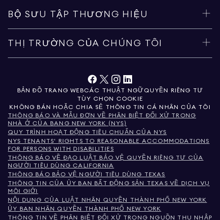
BỘ SƯU TẬP THƯƠNG HIỆU
THỊ TRƯỜNG CỦA CHÚNG TÔI
BẢN ĐỒ TRANG WEB
CÁC THUẬT NGỮ
QUYỀN RIÊNG TƯ
TÙY CHỌN COOKIE
KHÔNG BÁN HOẶC CHIA SẺ THÔNG TIN CÁ NHÂN CỦA TÔI
THÔNG BÁO VÀ MẪU ĐƠN VỀ PHÂN BIỆT ĐỐI XỬ TRONG
NHÀ Ở CỦA BANG NEW YORK (NYS)
QUY TRÌNH HOẠT ĐỘNG TIÊU CHUẨN CỦA NYS
NYS TENANTS' RIGHTS TO REASONABLE ACCOMMODATIONS
FOR PERSONS WITH DISABILITIES
THÔNG BÁO VỀ ĐẠO LUẬT BẢO VỆ QUYỀN RIÊNG TƯ CỦA
NGƯỜI TIÊU DÙNG CALIFORNIA
THÔNG BÁO BẢO VỆ NGƯỜI TIÊU DÙNG TEXAS
THÔNG TIN CỦA ỦY BAN BẤT ĐỘNG SẢN TEXAS VỀ DỊCH VỤ
MÔI GIỚI
NỘI DUNG CỦA LUẬT NHÂN QUYỀN THÀNH PHỐ NEW YORK
ỦY BAN NHÂN QUYỀN THÀNH PHỐ NEW YORK
THÔNG TIN VỀ PHÂN BIỆT ĐỐI XỬ TRONG NGUỒN THU NHẬP