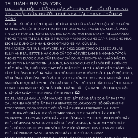
TẠI THÀNH PHỐ NEW YORK
CÁC CÂU HỎI THƯỜNG GẶP VỀ PHÂN BIỆT ĐỐI XỬ TRONG
THU NHẬP CỦA NGƯỜI THUÊ NHÀ TẠI THÀNH PHỐ NEW
YORK
NGUỒN DỮ LIỆU HIỂN THỊ CÓ THỂ LÀ CHỦ SỞ HỮU TÀI SẢN HOẶC HỒ SƠ CÔNG
KHAI DO CÁC BÊN THỨ BA PHI CHÍNH PHỦ CUNG CẤP. NÓ ĐƯỢC XEM LÀ ĐÁNG
TIN CẬY NHƯNG KHÔNG ĐƯỢC BẢO ĐẢM. ĐỐI VỚI NGƯỜI XEM TẠI COLORADO,
THÔNG TIN VỀ TÀI SẢN KHÔNG THƯƠNG MẠI ĐƯỢC CUNG CẤP RIÊNG CHO MỤC
ĐÍCH SỬ DỤNG CÁ NHÂN, KHÔNG THƯƠNG MẠI CỦA BẠN.
575 MADISON AVENUE, NEW YORK, NY 10022.
212.891.7000
© 2026 DOUGLAS
ELLIMAN REAL ESTATE. NHÀ CUNG CẤP CƠ HỘI VIỆC LÀM BÌNH ĐẲNG. TẤT CẢ
THÔNG TIN ĐƯỢC CUNG CẤP TẠI ĐÂY CHỈ CÓ MỤC ĐÍCH THAM KHẢO. MẶC DÙ
THÔNG TIN NÀY ĐƯỢC TIN LÀ ĐÚNG, NÓ ĐƯỢC CUNG CẤP VỚI ĐIỀU KIỆN CÓ
THỂ CHỨA LỖI, THIẾU SÓT, THAY ĐỔI HOẶC RÚT LẠI MÀ KHÔNG CẦN THÔNG BÁO.
TẤT CẢ THÔNG TIN VỀ TÀI SẢN, BAO GỒM NHƯNG KHÔNG GIỚI HẠN Ở DIỆN TÍCH,
SỐ PHÒNG, SỐ PHÒNG NGỦ VÀ KHU VỰC TRƯỜNG HỌC TRONG DANH SÁCH TÀI
SẢN NÊN ĐƯỢC XÁC MINH BỞI LUẬT SƯ, KIẾN TRÚC SƯ HOẶC CHUYÊN GIA QUY
HOẠCH CỦA BẠN. CƠ HỘI NHÀ Ở BÌNH ĐẲNG. DỮ LIỆU DANH SÁCH ĐƯỢC CẬP
NHẬT VÀO NGÀY 8 THG 8 2026 LÚC 10:28 CH.
DOUGLAS ELLIMAN LÀ MỘT NHÀ MÔI GIỚI BẤT ĐỘNG SẢN CÓ GIẤY PHÉP TẠI
CALIFORNIA VỚI SỐ GIẤY PHÉP # 01947727, COLORADO VỚI SỐ GIẤY PHÉP #
EC100053892, CONNECTICUT VỚI SỐ GIẤY PHÉP # REB.0314827, KHU VỰC
COLUMBIA VỚI GIẤY PHÉP SỐ REO40000160, FLORIDA VỚI GIẤY PHÉP SỐ
CQ1020232, MARYLAND VỚI GIẤY PHÉP SỐ 645270, MASSACHUSETTS VỚI GIẤY
PHÉP SỐ 422764, NEVADA VỚI GIẤY PHÉP SỐ 1454643, NEW JERSEY VỚI GIẤY
PHÉP SỐ 0572105, NEW YORK VỚI GIẤY PHÉP SỐ 10991211812, TEXAS VỚI GIẤY
PHÉP SỐ 9008706, VÀ VIRGINIA VỚI GIẤY PHÉP SỐ 0226035659.