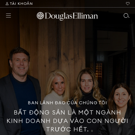
TÀI KHOẢN
BAN LÃNH ĐẠO CỦA CHÚNG TÔI
BẤT ĐỘNG SẢN LÀ MỘT NGÀNH
KINH DOANH DỰA VÀO CON NGƯỜI
TRƯỚC HẾT.