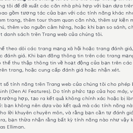
g tôi để đề xuất các căn nhà phù hợp với bạn dựa trê
bao gồm tương tác của bạn với các tính năng khác nh
xem trang, thêm tour tham quan căn nhà, thêm sự kiện
hú, thêm vào nguồn cảm hứng, hoặc khi bạn so sánh, ch
 danh sách trên Trang web của chúng tôi.
hể theo dõi các trang mạng xã hội hoặc trang đánh giá
c đánh giá. Khi bạn đăng thông tin trên các trang mạng
ó thể thu thập thông tin về hoạt động của bạn trên cá
trên trang, hoặc cung cấp đánh giá hoặc nhận xét.
t số tính năng trên Trang web của chúng tôi cho phép 
 sinh (Gen AI Features). Do tính phức tạp của học máy,
trường hợp, tạo ra kết quả không chính xác hoặc bị làm
 ý: bạn không nên dựa vào kết quả mà các tính năng n
cho lời khuyên chuyên môn, và rằng bạn cần tự đánh gi
 ra, bạn thừa nhận rằng bất kỳ tính năng nào như vậy
as Elliman.