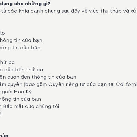
 dụng cho những gì?
ả các khía cạnh chung sau đây về việc thu thập và xử l
hập
thông tin của bạn
hông tin của bạn
 thứ ba
eb của bên thứ ba
iên quan đến thông tin của bạn
hẩm quyền (bao gồm Quyền riêng tư của bạn tại Californ
ngoài Hoa Kỳ
thông tin của bạn
ch Bảo mật của chúng tôi
ôi
thập