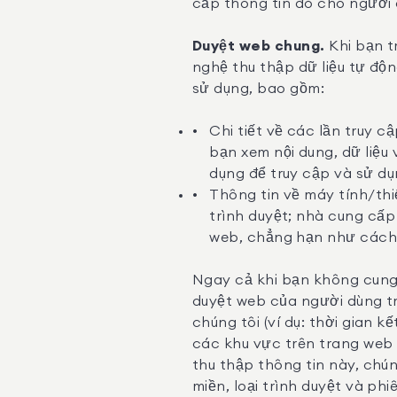
cấp thông tin đó cho người
Duyệt web chung.
Khi bạn t
nghệ thu thập dữ liệu tự độn
sử dụng, bao gồm:
Chi tiết về các lần truy 
bạn xem nội dung, dữ liệu v
dụng để truy cập và sử dụ
Thông tin về máy tính/thiế
trình duyệt; nhà cung cấp
web, chẳng hạn như cách
Ngay cả khi bạn không cung 
duyệt web của người dùng tr
chúng tôi (ví dụ: thời gian k
các khu vực trên trang web 
thu thập thông tin này, chún
miền, loại trình duyệt và phi