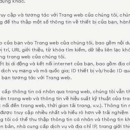
 dùng khác.
ruy cập và tương tác với Trang web của chúng tôi, chú
g để thu thập một số thông tin về thiết bị của bạn, hàn
cập của bạn vào Trang web của chúng tôi, bao gồm nội 
ị trí, URL giới thiệu, từ khóa tìm kiếm, dữ liệu liên lạc 
ng trang web của chúng tôi.
t bị di động và kết nối internet của bạn, bao gồm địa ch
 dịch vụ mạng và mã quốc gia; ID thiết bị và/hoặc ID qu
 bạn tương tác với Trang web.
cấp thông tin cá nhân qua trang web, chúng tôi vẫn th
ên trang web và thông tin về hiệu suất kỹ thuật của tr
ết nối đến trang web, thời gian tải trang, v.v.). Thông ti
được truy cập nhiều nhất và hiểu rõ hơn về trải nghiệm
g tôi có thể thu thập thông tin cá nhân và thông tin kh
ên bản, nhà cung cấp dịch vụ và địa chỉ IP, trang giới th