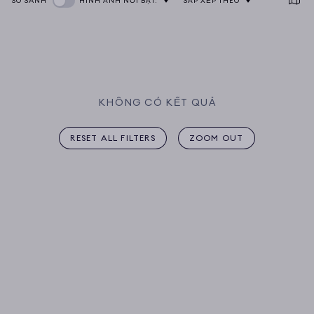
SO SÁNH
HÌNH ẢNH NỔI BẬT:
SẮP XẾP THEO
KHÔNG CÓ KẾT QUẢ
RESET ALL FILTERS
ZOOM OUT