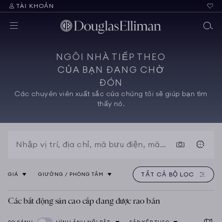
TÀI KHOẢN
NGÔI NHÀ TIẾP THEO
CỦA BẠN ĐANG CHỜ
ĐÓN
Các chuyên viên xuất sắc của chúng tôi sẽ giúp bạn tìm
thấy nó.
TẤT CẢ BỘ LỌC
GIÁ
GIƯỜNG / PHÒNG TẮM
Các bất động sản cao cấp đang được rao bán