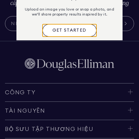
cấp, lối sống và văn hóa, được tuyển chọn riêng
cho bạn.
Upload an image you love or snap a photo, and
we’ll share property results inspired by it.
GET STARTED
CÔNG TY
TÀI NGUYÊN
BỘ SƯU TẬP THƯƠNG HIỆU