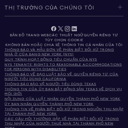
THỊ TRƯỜNG CỦA CHÚNG TÔI
BẢN ĐỒ TRANG WEB
CÁC THUẬT NGỮ
QUYỀN RIÊNG TƯ
TÙY CHỌN COOKIE
KHÔNG BÁN HOẶC CHIA SẺ THÔNG TIN CÁ NHÂN CỦA TÔI
THÔNG BÁO VÀ MẪU ĐƠN VỀ PHÂN BIỆT ĐỐI XỬ TRONG
NHÀ Ở CỦA BANG NEW YORK (NYS)
QUY TRÌNH HOẠT ĐỘNG TIÊU CHUẨN CỦA NYS
NYS TENANTS' RIGHTS TO REASONABLE ACCOMMODATIONS
FOR PERSONS WITH DISABILITIES
THÔNG BÁO VỀ ĐẠO LUẬT BẢO VỆ QUYỀN RIÊNG TƯ CỦA
NGƯỜI TIÊU DÙNG CALIFORNIA
THÔNG BÁO BẢO VỆ NGƯỜI TIÊU DÙNG TEXAS
THÔNG TIN CỦA ỦY BAN BẤT ĐỘNG SẢN TEXAS VỀ DỊCH VỤ
MÔI GIỚI
NỘI DUNG CỦA LUẬT NHÂN QUYỀN THÀNH PHỐ NEW YORK
ỦY BAN NHÂN QUYỀN THÀNH PHỐ NEW YORK
THÔNG TIN VỀ PHÂN BIỆT ĐỐI XỬ TRONG NGUỒN THU NHẬP
TẠI THÀNH PHỐ NEW YORK
CÁC CÂU HỎI THƯỜNG GẶP VỀ PHÂN BIỆT ĐỐI XỬ TRONG
THU NHẬP CỦA NGƯỜI THUÊ NHÀ TẠI THÀNH PHỐ NEW