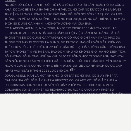
YORK
NGUỒN DỮ LIỆU HIỂN THỊ CÓ THỂ LÀ CHỦ SỞ HỮU TÀI SẢN HOẶC HỒ SƠ CÔNG
KHAI DO CÁC BÊN THỨ BA PHI CHÍNH PHỦ CUNG CẤP. NÓ ĐƯỢC XEM LÀ ĐÁNG
TIN CẬY NHƯNG KHÔNG ĐƯỢC BẢO ĐẢM. ĐỐI VỚI NGƯỜI XEM TẠI COLORADO,
THÔNG TIN VỀ TÀI SẢN KHÔNG THƯƠNG MẠI ĐƯỢC CUNG CẤP RIÊNG CHO MỤC
ĐÍCH SỬ DỤNG CÁ NHÂN, KHÔNG THƯƠNG MẠI CỦA BẠN.
575 MADISON AVENUE, NEW YORK, NY 10022.
212.891.7000
© 2026 DOUGLAS
ELLIMAN REAL ESTATE. NHÀ CUNG CẤP CƠ HỘI VIỆC LÀM BÌNH ĐẲNG. TẤT CẢ
THÔNG TIN ĐƯỢC CUNG CẤP TẠI ĐÂY CHỈ CÓ MỤC ĐÍCH THAM KHẢO. MẶC DÙ
THÔNG TIN NÀY ĐƯỢC TIN LÀ ĐÚNG, NÓ ĐƯỢC CUNG CẤP VỚI ĐIỀU KIỆN CÓ
THỂ CHỨA LỖI, THIẾU SÓT, THAY ĐỔI HOẶC RÚT LẠI MÀ KHÔNG CẦN THÔNG BÁO.
TẤT CẢ THÔNG TIN VỀ TÀI SẢN, BAO GỒM NHƯNG KHÔNG GIỚI HẠN Ở DIỆN TÍCH,
SỐ PHÒNG, SỐ PHÒNG NGỦ VÀ KHU VỰC TRƯỜNG HỌC TRONG DANH SÁCH TÀI
SẢN NÊN ĐƯỢC XÁC MINH BỞI LUẬT SƯ, KIẾN TRÚC SƯ HOẶC CHUYÊN GIA QUY
HOẠCH CỦA BẠN. CƠ HỘI NHÀ Ở BÌNH ĐẲNG. DỮ LIỆU DANH SÁCH ĐƯỢC CẬP
NHẬT VÀO NGÀY 8 THG 8 2026 LÚC 6:50 CH.
DOUGLAS ELLIMAN LÀ MỘT NHÀ MÔI GIỚI BẤT ĐỘNG SẢN CÓ GIẤY PHÉP TẠI
CALIFORNIA VỚI SỐ GIẤY PHÉP # 01947727, COLORADO VỚI SỐ GIẤY PHÉP #
EC100053892, CONNECTICUT VỚI SỐ GIẤY PHÉP # REB.0314827, KHU VỰC
COLUMBIA VỚI GIẤY PHÉP SỐ REO40000160, FLORIDA VỚI GIẤY PHÉP SỐ
CQ1020232, MARYLAND VỚI GIẤY PHÉP SỐ 645270, MASSACHUSETTS VỚI GIẤY
PHÉP SỐ 422764, NEVADA VỚI GIẤY PHÉP SỐ 1454643, NEW JERSEY VỚI GIẤY
PHÉP SỐ 0572105, NEW YORK VỚI GIẤY PHÉP SỐ 10991211812, TEXAS VỚI GIẤY
PHÉP SỐ 9008706, VÀ VIRGINIA VỚI GIẤY PHÉP SỐ 0226035659.
KẺ LỪA ĐẢO ĐANG GIẢ MẠO CÁC ĐẠI LÝ BẤT ĐỘNG SẢN VÀ SỬ DỤNG CÁC DANH
SÁCH BẤT ĐỘNG SẢN ĐANG HOẠT ĐỘNG ĐỂ YÊU CẦU KHOẢN ĐẶT CỌC GIẢ MẠO.
NẾU BẠN CÓ THẮC MẮC VỀ TÍNH HỢP PHÁP CỦA MỘT NHÂN VIÊN HOẶC DANH
SÁCH BẤT ĐỘNG SẢN CỦA DOUGLAS ELLIMAN, VUI LÒNG LIÊN HỆ TRỰC TIẾP VỚI