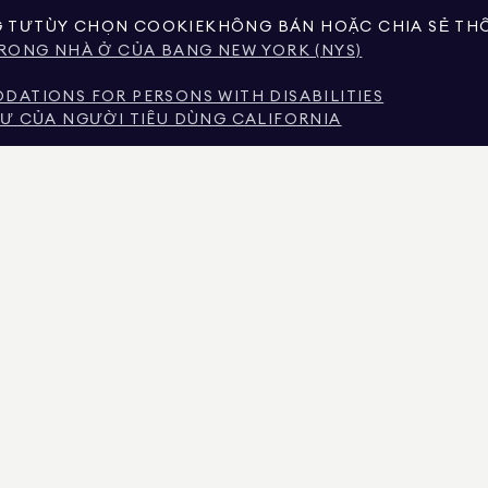
G TƯ
TÙY CHỌN COOKIE
KHÔNG BÁN HOẶC CHIA SẺ THÔ
RONG NHÀ Ở CỦA BANG NEW YORK (NYS)
ATIONS FOR PERSONS WITH DISABILITIES
Ư CỦA NGƯỜI TIÊU DÙNG CALIFORNIA
DỊCH VỤ MÔI GIỚI
EW YORK
 THU NHẬP TẠI THÀNH PHỐ NEW YORK
Ử TRONG THU NHẬP CỦA NGƯỜI THUÊ NHÀ TẠI THÀNH 
 KHAI DO CÁC BÊN THỨ BA PHI CHÍNH PHỦ CUNG CẤP. NÓ ĐƯỢC XEM LÀ ĐÁNG TIN C
SỬ DỤNG CÁ NHÂN, KHÔNG THƯƠNG MẠI CỦA BẠN.
AN REAL ESTATE. NHÀ CUNG CẤP CƠ HỘI VIỆC LÀM BÌNH ĐẲNG. TẤT CẢ THÔNG TIN ĐƯ
ẾU SÓT, THAY ĐỔI HOẶC RÚT LẠI MÀ KHÔNG CẦN THÔNG BÁO. TẤT CẢ THÔNG TIN VỀ T
 BỞI LUẬT SƯ, KIẾN TRÚC SƯ HOẶC CHUYÊN GIA QUY HOẠCH CỦA BẠN. CƠ HỘI NHÀ 
FORNIA VỚI SỐ GIẤY PHÉP # 01947727, COLORADO VỚI SỐ GIẤY PHÉP # EC100053892, 
GIẤY PHÉP SỐ 645270, MASSACHUSETTS VỚI GIẤY PHÉP SỐ 422764, NEVADA VỚI GIẤY P
HÉP SỐ 0226035659.
H SÁCH BẤT ĐỘNG SẢN ĐANG HOẠT ĐỘNG ĐỂ YÊU CẦU KHOẢN ĐẶT CỌC GIẢ MẠO. NẾU 
ÂN VIÊN ĐÓ QUA LIÊN KẾT “AGENTS” TRONG MENU TRÊN CÙNG. DOUGLAS ELLIMAN SẼ 
YÊU CẦU GỬI TIỀN NGHI NGỜ, ĐỪNG GỬI TIỀN. HÃY BÁO CÁO VỚI SỞ THƯỢNG VIỆN N