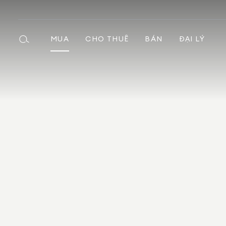
MUA
CHO THUÊ
BÁN
ĐẠI LÝ