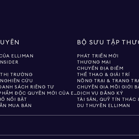
GUYÊN
BỘ SƯU TẬP TH
 CỦA ELLIMAN
PHÁT TRIỂN MỚI
INSIDER
THƯƠNG MẠI
CHUYỂN ĐỊA ĐIỂM
 THỊ TRƯỜNG
THỂ THAO & GIẢI TRÍ
 NGHIÊN CỨU
NÔNG TRẠI & TRANG TR
DANH SÁCH RIÊNG TƯ
CHUYÊN GIA MÔI GIỚI 
CÁC SẢN PHẨM ĐỘC QUYỀN MỚI CỦA ELLIMAN
DỊCH VỤ ĐĂNG KÝ
Ố NỔI BẬT
ẪN MUA BÁN
DU THUYỀN ELLIMAN