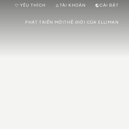
YÊU THÍCH
TÀI KHOẢN
CÀI ĐẶT
PHÁT TRIỂN MỚI
THẾ GIỚI CỦA ELLIMAN