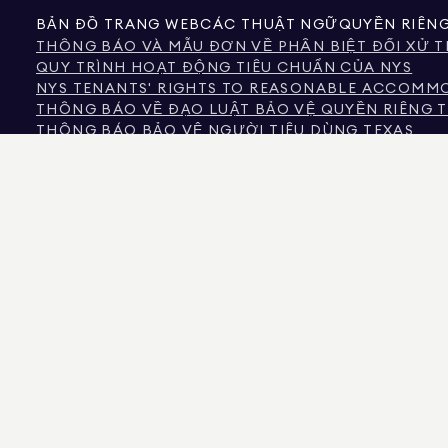
BẢN ĐỒ TRANG WEB
CÁC THUẬT NGỮ
QUYỀN RIÊN
THÔNG BÁO VÀ MẪU ĐƠN VỀ PHÂN BIỆT ĐỐI XỬ T
QUY TRÌNH HOẠT ĐỘNG TIÊU CHUẨN CỦA NYS
NYS TENANTS' RIGHTS TO REASONABLE ACCOMMOD
THÔNG BÁO VỀ ĐẠO LUẬT BẢO VỆ QUYỀN RIÊNG T
THÔNG BÁO BẢO VỆ NGƯỜI TIÊU DÙNG TEXAS
THÔNG TIN CỦA ỦY BAN BẤT ĐỘNG SẢN TEXAS VỀ 
NỘI DUNG CỦA LUẬT NHÂN QUYỀN THÀNH PHỐ N
ỦY BAN NHÂN QUYỀN THÀNH PHỐ NEW YORK
THÔNG TIN VỀ PHÂN BIỆT ĐỐI XỬ TRONG NGUỒN
CÁC CÂU HỎI THƯỜNG GẶP VỀ PHÂN BIỆT ĐỐI X
NGUỒN DỮ LIỆU HIỂN THỊ CÓ THỂ LÀ CHỦ SỞ HỮU TÀI SẢN HOẶC HỒ SƠ CÔNG
TIN VỀ TÀI SẢN KHÔNG THƯƠNG MẠI ĐƯỢC CUNG CẤP RIÊNG CHO MỤC ĐÍCH 
575 MADISON AVENUE, NEW YORK, NY 10022.
212.891.7000
© 2026 DOUGLAS ELLIM
ĐƯỢC TIN LÀ ĐÚNG, NÓ ĐƯỢC CUNG CẤP VỚI ĐIỀU KIỆN CÓ THỂ CHỨA LỖI, THI
NGỦ VÀ KHU VỰC TRƯỜNG HỌC TRONG DANH SÁCH TÀI SẢN NÊN ĐƯỢC XÁC MINH
LÚC 1:40 SA.
DOUGLAS ELLIMAN LÀ MỘT NHÀ MÔI GIỚI BẤT ĐỘNG SẢN CÓ GIẤY PHÉP TẠI CALI
PHÉP SỐ REO40000160, FLORIDA VỚI GIẤY PHÉP SỐ CQ1020232, MARYLAND VỚI 
PHÉP SỐ 10991211812, TEXAS VỚI GIẤY PHÉP SỐ 9008706, VÀ VIRGINIA VỚI GIẤY P
KẺ LỪA ĐẢO ĐANG GIẢ MẠO CÁC ĐẠI LÝ BẤT ĐỘNG SẢN VÀ SỬ DỤNG CÁC DAN
BẤT ĐỘNG SẢN CỦA DOUGLAS ELLIMAN, VUI LÒNG LIÊN HỆ TRỰC TIẾP VỚI NH
ĐỘNG SẢN. CÁC PHÍ NÀY BỊ CẤM THEO LUẬT NEW YORK. NẾU BẠN NHẬN ĐƯỢC 