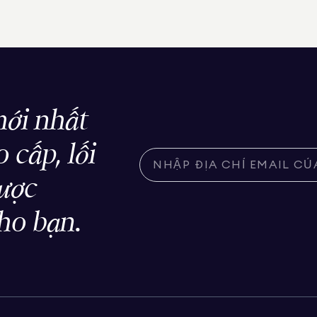
ới nhất
 cấp, lối
được
ho bạn.