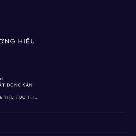
ƯƠNG HIỆU
ẠI
BẤT ĐỘNG SẢN
TÀI SẢN, QUỸ TÍN THÁC & THỦ TỤC THỪA KẾ