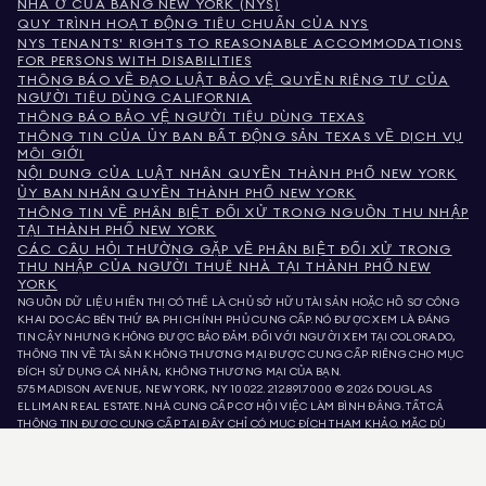
NHÀ Ở CỦA BANG NEW YORK (NYS)
QUY TRÌNH HOẠT ĐỘNG TIÊU CHUẨN CỦA NYS
NYS TENANTS' RIGHTS TO REASONABLE ACCOMMODATIONS
FOR PERSONS WITH DISABILITIES
THÔNG BÁO VỀ ĐẠO LUẬT BẢO VỆ QUYỀN RIÊNG TƯ CỦA
NGƯỜI TIÊU DÙNG CALIFORNIA
THÔNG BÁO BẢO VỆ NGƯỜI TIÊU DÙNG TEXAS
THÔNG TIN CỦA ỦY BAN BẤT ĐỘNG SẢN TEXAS VỀ DỊCH VỤ
MÔI GIỚI
NỘI DUNG CỦA LUẬT NHÂN QUYỀN THÀNH PHỐ NEW YORK
ỦY BAN NHÂN QUYỀN THÀNH PHỐ NEW YORK
THÔNG TIN VỀ PHÂN BIỆT ĐỐI XỬ TRONG NGUỒN THU NHẬP
TẠI THÀNH PHỐ NEW YORK
CÁC CÂU HỎI THƯỜNG GẶP VỀ PHÂN BIỆT ĐỐI XỬ TRONG
THU NHẬP CỦA NGƯỜI THUÊ NHÀ TẠI THÀNH PHỐ NEW
YORK
NGUỒN DỮ LIỆU HIỂN THỊ CÓ THỂ LÀ CHỦ SỞ HỮU TÀI SẢN HOẶC HỒ SƠ CÔNG
KHAI DO CÁC BÊN THỨ BA PHI CHÍNH PHỦ CUNG CẤP. NÓ ĐƯỢC XEM LÀ ĐÁNG
TIN CẬY NHƯNG KHÔNG ĐƯỢC BẢO ĐẢM. ĐỐI VỚI NGƯỜI XEM TẠI COLORADO,
THÔNG TIN VỀ TÀI SẢN KHÔNG THƯƠNG MẠI ĐƯỢC CUNG CẤP RIÊNG CHO MỤC
ĐÍCH SỬ DỤNG CÁ NHÂN, KHÔNG THƯƠNG MẠI CỦA BẠN.
575 MADISON AVENUE, NEW YORK, NY 10022.
212.891.7000
© 2026 DOUGLAS
ELLIMAN REAL ESTATE. NHÀ CUNG CẤP CƠ HỘI VIỆC LÀM BÌNH ĐẲNG. TẤT CẢ
THÔNG TIN ĐƯỢC CUNG CẤP TẠI ĐÂY CHỈ CÓ MỤC ĐÍCH THAM KHẢO. MẶC DÙ
THÔNG TIN NÀY ĐƯỢC TIN LÀ ĐÚNG, NÓ ĐƯỢC CUNG CẤP VỚI ĐIỀU KIỆN CÓ
THỂ CHỨA LỖI, THIẾU SÓT, THAY ĐỔI HOẶC RÚT LẠI MÀ KHÔNG CẦN THÔNG BÁO.
TẤT CẢ THÔNG TIN VỀ TÀI SẢN, BAO GỒM NHƯNG KHÔNG GIỚI HẠN Ở DIỆN TÍCH,