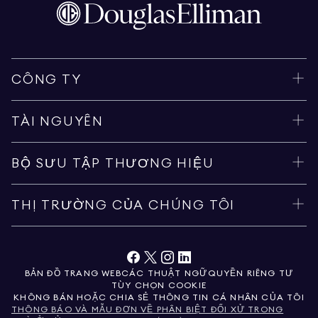
CÔNG TY
TÀI NGUYÊN
BỘ SƯU TẬP THƯƠNG HIỆU
THỊ TRƯỜNG CỦA CHÚNG TÔI
BẢN ĐỒ TRANG WEB
CÁC THUẬT NGỮ
QUYỀN RIÊNG TƯ
TÙY CHỌN COOKIE
KHÔNG BÁN HOẶC CHIA SẺ THÔNG TIN CÁ NHÂN CỦA TÔI
THÔNG BÁO VÀ MẪU ĐƠN VỀ PHÂN BIỆT ĐỐI XỬ TRONG