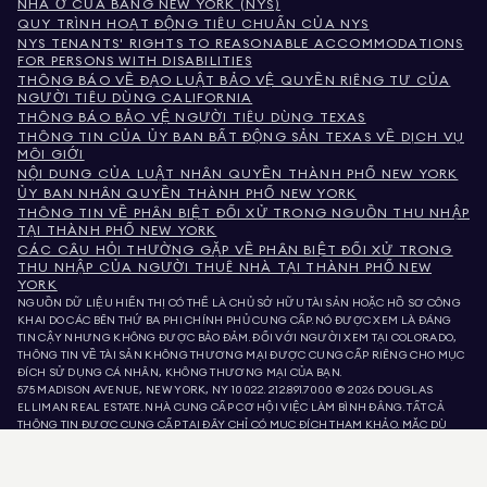
NHÀ Ở CỦA BANG NEW YORK (NYS)
QUY TRÌNH HOẠT ĐỘNG TIÊU CHUẨN CỦA NYS
NYS TENANTS' RIGHTS TO REASONABLE ACCOMMODATIONS
FOR PERSONS WITH DISABILITIES
THÔNG BÁO VỀ ĐẠO LUẬT BẢO VỆ QUYỀN RIÊNG TƯ CỦA
NGƯỜI TIÊU DÙNG CALIFORNIA
THÔNG BÁO BẢO VỆ NGƯỜI TIÊU DÙNG TEXAS
THÔNG TIN CỦA ỦY BAN BẤT ĐỘNG SẢN TEXAS VỀ DỊCH VỤ
MÔI GIỚI
NỘI DUNG CỦA LUẬT NHÂN QUYỀN THÀNH PHỐ NEW YORK
ỦY BAN NHÂN QUYỀN THÀNH PHỐ NEW YORK
THÔNG TIN VỀ PHÂN BIỆT ĐỐI XỬ TRONG NGUỒN THU NHẬP
TẠI THÀNH PHỐ NEW YORK
CÁC CÂU HỎI THƯỜNG GẶP VỀ PHÂN BIỆT ĐỐI XỬ TRONG
THU NHẬP CỦA NGƯỜI THUÊ NHÀ TẠI THÀNH PHỐ NEW
YORK
NGUỒN DỮ LIỆU HIỂN THỊ CÓ THỂ LÀ CHỦ SỞ HỮU TÀI SẢN HOẶC HỒ SƠ CÔNG
KHAI DO CÁC BÊN THỨ BA PHI CHÍNH PHỦ CUNG CẤP. NÓ ĐƯỢC XEM LÀ ĐÁNG
TIN CẬY NHƯNG KHÔNG ĐƯỢC BẢO ĐẢM. ĐỐI VỚI NGƯỜI XEM TẠI COLORADO,
THÔNG TIN VỀ TÀI SẢN KHÔNG THƯƠNG MẠI ĐƯỢC CUNG CẤP RIÊNG CHO MỤC
ĐÍCH SỬ DỤNG CÁ NHÂN, KHÔNG THƯƠNG MẠI CỦA BẠN.
575 MADISON AVENUE, NEW YORK, NY 10022.
212.891.7000
© 2026 DOUGLAS
ELLIMAN REAL ESTATE. NHÀ CUNG CẤP CƠ HỘI VIỆC LÀM BÌNH ĐẲNG. TẤT CẢ
THÔNG TIN ĐƯỢC CUNG CẤP TẠI ĐÂY CHỈ CÓ MỤC ĐÍCH THAM KHẢO. MẶC DÙ
THÔNG TIN NÀY ĐƯỢC TIN LÀ ĐÚNG, NÓ ĐƯỢC CUNG CẤP VỚI ĐIỀU KIỆN CÓ
THỂ CHỨA LỖI, THIẾU SÓT, THAY ĐỔI HOẶC RÚT LẠI MÀ KHÔNG CẦN THÔNG BÁO.
TẤT CẢ THÔNG TIN VỀ TÀI SẢN, BAO GỒM NHƯNG KHÔNG GIỚI HẠN Ở DIỆN TÍCH,