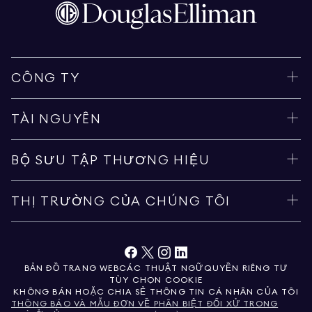
CÔNG TY
TÀI NGUYÊN
BỘ SƯU TẬP THƯƠNG HIỆU
THỊ TRƯỜNG CỦA CHÚNG TÔI
BẢN ĐỒ TRANG WEB
CÁC THUẬT NGỮ
QUYỀN RIÊNG TƯ
TÙY CHỌN COOKIE
KHÔNG BÁN HOẶC CHIA SẺ THÔNG TIN CÁ NHÂN CỦA TÔI
THÔNG BÁO VÀ MẪU ĐƠN VỀ PHÂN BIỆT ĐỐI XỬ TRONG