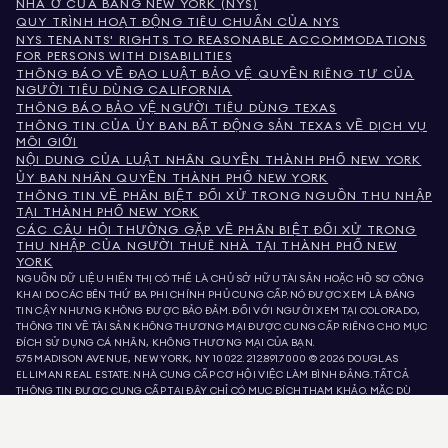
NHÀ Ở CỦA BANG NEW YORK (NYS)
QUY TRÌNH HOẠT ĐỘNG TIÊU CHUẨN CỦA NYS
NYS TENANTS' RIGHTS TO REASONABLE ACCOMMODATIONS
FOR PERSONS WITH DISABILITIES
THÔNG BÁO VỀ ĐẠO LUẬT BẢO VỆ QUYỀN RIÊNG TƯ CỦA
NGƯỜI TIÊU DÙNG CALIFORNIA
THÔNG BÁO BẢO VỆ NGƯỜI TIÊU DÙNG TEXAS
THÔNG TIN CỦA ỦY BAN BẤT ĐỘNG SẢN TEXAS VỀ DỊCH VỤ
MÔI GIỚI
NỘI DUNG CỦA LUẬT NHÂN QUYỀN THÀNH PHỐ NEW YORK
ỦY BAN NHÂN QUYỀN THÀNH PHỐ NEW YORK
THÔNG TIN VỀ PHÂN BIỆT ĐỐI XỬ TRONG NGUỒN THU NHẬP
TẠI THÀNH PHỐ NEW YORK
CÁC CÂU HỎI THƯỜNG GẶP VỀ PHÂN BIỆT ĐỐI XỬ TRONG
THU NHẬP CỦA NGƯỜI THUÊ NHÀ TẠI THÀNH PHỐ NEW
YORK
NGUỒN DỮ LIỆU HIỂN THỊ CÓ THỂ LÀ CHỦ SỞ HỮU TÀI SẢN HOẶC HỒ SƠ CÔNG
KHAI DO CÁC BÊN THỨ BA PHI CHÍNH PHỦ CUNG CẤP. NÓ ĐƯỢC XEM LÀ ĐÁNG
TIN CẬY NHƯNG KHÔNG ĐƯỢC BẢO ĐẢM. ĐỐI VỚI NGƯỜI XEM TẠI COLORADO,
THÔNG TIN VỀ TÀI SẢN KHÔNG THƯƠNG MẠI ĐƯỢC CUNG CẤP RIÊNG CHO MỤC
ĐÍCH SỬ DỤNG CÁ NHÂN, KHÔNG THƯƠNG MẠI CỦA BẠN.
575 MADISON AVENUE, NEW YORK, NY 10022.
212.891.7000
© 2026 DOUGLAS
ELLIMAN REAL ESTATE. NHÀ CUNG CẤP CƠ HỘI VIỆC LÀM BÌNH ĐẲNG. TẤT CẢ
THÔNG TIN ĐƯỢC CUNG CẤP TẠI ĐÂY CHỈ CÓ MỤC ĐÍCH THAM KHẢO. MẶC DÙ
THÔNG TIN NÀY ĐƯỢC TIN LÀ ĐÚNG, NÓ ĐƯỢC CUNG CẤP VỚI ĐIỀU KIỆN CÓ
THỂ CHỨA LỖI, THIẾU SÓT, THAY ĐỔI HOẶC RÚT LẠI MÀ KHÔNG CẦN THÔNG BÁO.
TẤT CẢ THÔNG TIN VỀ TÀI SẢN, BAO GỒM NHƯNG KHÔNG GIỚI HẠN Ở DIỆN TÍCH,