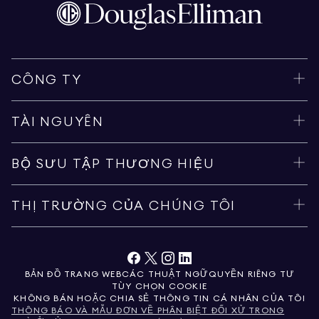
CÔNG TY
TÀI NGUYÊN
BỘ SƯU TẬP THƯƠNG HIỆU
THỊ TRƯỜNG CỦA CHÚNG TÔI
BẢN ĐỒ TRANG WEB
CÁC THUẬT NGỮ
QUYỀN RIÊNG TƯ
TÙY CHỌN COOKIE
KHÔNG BÁN HOẶC CHIA SẺ THÔNG TIN CÁ NHÂN CỦA TÔI
THÔNG BÁO VÀ MẪU ĐƠN VỀ PHÂN BIỆT ĐỐI XỬ TRONG