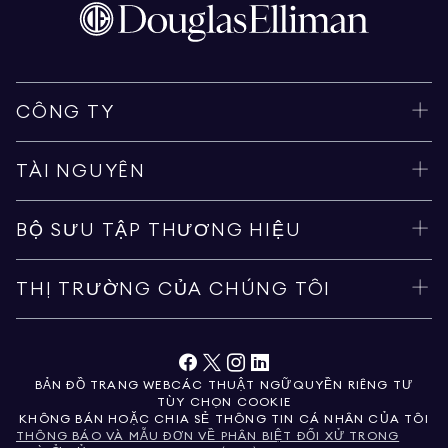
CÔNG TY
TÀI NGUYÊN
BỘ SƯU TẬP THƯƠNG HIỆU
THỊ TRƯỜNG CỦA CHÚNG TÔI
BẢN ĐỒ TRANG WEB
CÁC THUẬT NGỮ
QUYỀN RIÊNG TƯ
TÙY CHỌN COOKIE
KHÔNG BÁN HOẶC CHIA SẺ THÔNG TIN CÁ NHÂN CỦA TÔI
THÔNG BÁO VÀ MẪU ĐƠN VỀ PHÂN BIỆT ĐỐI XỬ TRONG