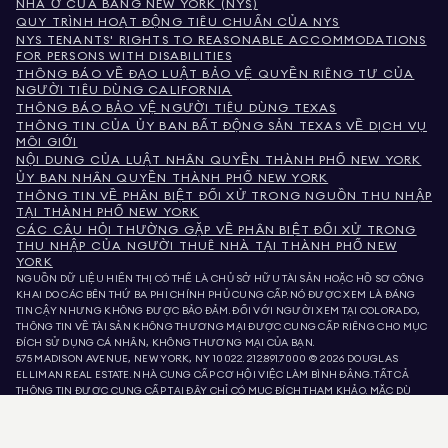
NHÀ Ở CỦA BANG NEW YORK (NYS)
QUY TRÌNH HOẠT ĐỘNG TIÊU CHUẨN CỦA NYS
NYS TENANTS' RIGHTS TO REASONABLE ACCOMMODATIONS
FOR PERSONS WITH DISABILITIES
THÔNG BÁO VỀ ĐẠO LUẬT BẢO VỆ QUYỀN RIÊNG TƯ CỦA
NGƯỜI TIÊU DÙNG CALIFORNIA
THÔNG BÁO BẢO VỆ NGƯỜI TIÊU DÙNG TEXAS
THÔNG TIN CỦA ỦY BAN BẤT ĐỘNG SẢN TEXAS VỀ DỊCH VỤ
MÔI GIỚI
NỘI DUNG CỦA LUẬT NHÂN QUYỀN THÀNH PHỐ NEW YORK
ỦY BAN NHÂN QUYỀN THÀNH PHỐ NEW YORK
THÔNG TIN VỀ PHÂN BIỆT ĐỐI XỬ TRONG NGUỒN THU NHẬP
TẠI THÀNH PHỐ NEW YORK
CÁC CÂU HỎI THƯỜNG GẶP VỀ PHÂN BIỆT ĐỐI XỬ TRONG
THU NHẬP CỦA NGƯỜI THUÊ NHÀ TẠI THÀNH PHỐ NEW
YORK
NGUỒN DỮ LIỆU HIỂN THỊ CÓ THỂ LÀ CHỦ SỞ HỮU TÀI SẢN HOẶC HỒ SƠ CÔNG
KHAI DO CÁC BÊN THỨ BA PHI CHÍNH PHỦ CUNG CẤP. NÓ ĐƯỢC XEM LÀ ĐÁNG
TIN CẬY NHƯNG KHÔNG ĐƯỢC BẢO ĐẢM. ĐỐI VỚI NGƯỜI XEM TẠI COLORADO,
THÔNG TIN VỀ TÀI SẢN KHÔNG THƯƠNG MẠI ĐƯỢC CUNG CẤP RIÊNG CHO MỤC
ĐÍCH SỬ DỤNG CÁ NHÂN, KHÔNG THƯƠNG MẠI CỦA BẠN.
575 MADISON AVENUE, NEW YORK, NY 10022.
212.891.7000
© 2026 DOUGLAS
ELLIMAN REAL ESTATE. NHÀ CUNG CẤP CƠ HỘI VIỆC LÀM BÌNH ĐẲNG. TẤT CẢ
THÔNG TIN ĐƯỢC CUNG CẤP TẠI ĐÂY CHỈ CÓ MỤC ĐÍCH THAM KHẢO. MẶC DÙ
THÔNG TIN NÀY ĐƯỢC TIN LÀ ĐÚNG, NÓ ĐƯỢC CUNG CẤP VỚI ĐIỀU KIỆN CÓ
THỂ CHỨA LỖI, THIẾU SÓT, THAY ĐỔI HOẶC RÚT LẠI MÀ KHÔNG CẦN THÔNG BÁO.
TẤT CẢ THÔNG TIN VỀ TÀI SẢN, BAO GỒM NHƯNG KHÔNG GIỚI HẠN Ở DIỆN TÍCH,