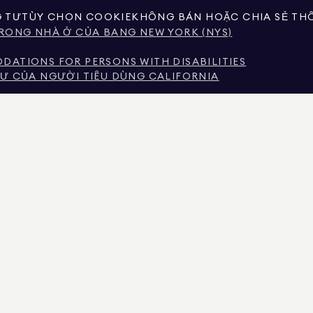
G TƯ
TÙY CHỌN COOKIE
KHÔNG BÁN HOẶC CHIA SẺ THÔ
RONG NHÀ Ở CỦA BANG NEW YORK (NYS)
ATIONS FOR PERSONS WITH DISABILITIES
Ư CỦA NGƯỜI TIÊU DÙNG CALIFORNIA
DỊCH VỤ MÔI GIỚI
EW YORK
 THU NHẬP TẠI THÀNH PHỐ NEW YORK
Ử TRONG THU NHẬP CỦA NGƯỜI THUÊ NHÀ TẠI THÀNH 
 KHAI DO CÁC BÊN THỨ BA PHI CHÍNH PHỦ CUNG CẤP. NÓ ĐƯỢC XEM LÀ ĐÁNG TIN C
SỬ DỤNG CÁ NHÂN, KHÔNG THƯƠNG MẠI CỦA BẠN.
AN REAL ESTATE. NHÀ CUNG CẤP CƠ HỘI VIỆC LÀM BÌNH ĐẲNG. TẤT CẢ THÔNG TIN ĐƯ
ẾU SÓT, THAY ĐỔI HOẶC RÚT LẠI MÀ KHÔNG CẦN THÔNG BÁO. TẤT CẢ THÔNG TIN VỀ T
 BỞI LUẬT SƯ, KIẾN TRÚC SƯ HOẶC CHUYÊN GIA QUY HOẠCH CỦA BẠN. CƠ HỘI NHÀ 
FORNIA VỚI SỐ GIẤY PHÉP # 01947727, COLORADO VỚI SỐ GIẤY PHÉP # EC100053892, 
GIẤY PHÉP SỐ 645270, MASSACHUSETTS VỚI GIẤY PHÉP SỐ 422764, NEVADA VỚI GIẤY P
HÉP SỐ 0226035659.
H SÁCH BẤT ĐỘNG SẢN ĐANG HOẠT ĐỘNG ĐỂ YÊU CẦU KHOẢN ĐẶT CỌC GIẢ MẠO. NẾU 
ÂN VIÊN ĐÓ QUA LIÊN KẾT “AGENTS” TRONG MENU TRÊN CÙNG. DOUGLAS ELLIMAN SẼ 
YÊU CẦU GỬI TIỀN NGHI NGỜ, ĐỪNG GỬI TIỀN. HÃY BÁO CÁO VỚI SỞ THƯỢNG VIỆN N