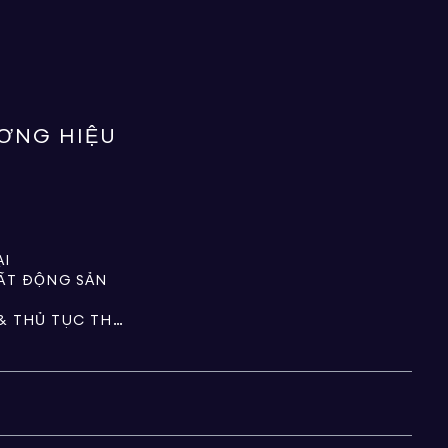
ƯƠNG HIỆU
ẠI
BẤT ĐỘNG SẢN
TÀI SẢN, QUỸ TÍN THÁC & THỦ TỤC THỪA KẾ