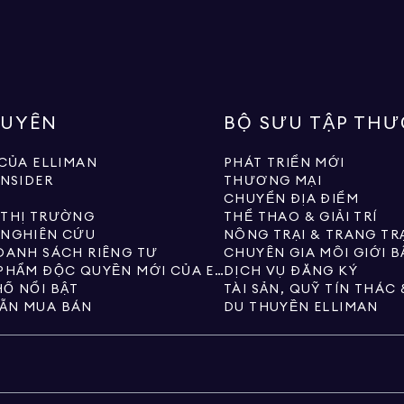
GUYÊN
BỘ SƯU TẬP TH
 CỦA ELLIMAN
PHÁT TRIỂN MỚI
INSIDER
THƯƠNG MẠI
CHUYỂN ĐỊA ĐIỂM
 THỊ TRƯỜNG
THỂ THAO & GIẢI TRÍ
 NGHIÊN CỨU
NÔNG TRẠI & TRANG TR
DANH SÁCH RIÊNG TƯ
CHUYÊN GIA MÔI GIỚI 
CÁC SẢN PHẨM ĐỘC QUYỀN MỚI CỦA ELLIMAN
DỊCH VỤ ĐĂNG KÝ
Ố NỔI BẬT
ẪN MUA BÁN
DU THUYỀN ELLIMAN