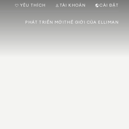
YÊU THÍCH
TÀI KHOẢN
CÀI ĐẶT
PHÁT TRIỂN MỚI
THẾ GIỚI CỦA ELLIMAN