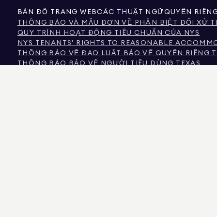
BẢN ĐỒ TRANG WEB
CÁC THUẬT NGỮ
QUYỀN RIÊN
THÔNG BÁO VÀ MẪU ĐƠN VỀ PHÂN BIỆT ĐỐI XỬ T
QUY TRÌNH HOẠT ĐỘNG TIÊU CHUẨN CỦA NYS
NYS TENANTS' RIGHTS TO REASONABLE ACCOMMOD
THÔNG BÁO VỀ ĐẠO LUẬT BẢO VỆ QUYỀN RIÊNG T
THÔNG BÁO BẢO VỆ NGƯỜI TIÊU DÙNG TEXAS
THÔNG TIN CỦA ỦY BAN BẤT ĐỘNG SẢN TEXAS VỀ 
NỘI DUNG CỦA LUẬT NHÂN QUYỀN THÀNH PHỐ N
ỦY BAN NHÂN QUYỀN THÀNH PHỐ NEW YORK
THÔNG TIN VỀ PHÂN BIỆT ĐỐI XỬ TRONG NGUỒN
CÁC CÂU HỎI THƯỜNG GẶP VỀ PHÂN BIỆT ĐỐI X
NGUỒN DỮ LIỆU HIỂN THỊ CÓ THỂ LÀ CHỦ SỞ HỮU TÀI SẢN HOẶC HỒ SƠ CÔNG
TIN VỀ TÀI SẢN KHÔNG THƯƠNG MẠI ĐƯỢC CUNG CẤP RIÊNG CHO MỤC ĐÍCH 
575 MADISON AVENUE, NEW YORK, NY 10022.
212.891.7000
© 2026 DOUGLAS ELLIM
ĐƯỢC TIN LÀ ĐÚNG, NÓ ĐƯỢC CUNG CẤP VỚI ĐIỀU KIỆN CÓ THỂ CHỨA LỖI, THI
NGỦ VÀ KHU VỰC TRƯỜNG HỌC TRONG DANH SÁCH TÀI SẢN NÊN ĐƯỢC XÁC MINH
LÚC 5:01 SA.
DOUGLAS ELLIMAN LÀ MỘT NHÀ MÔI GIỚI BẤT ĐỘNG SẢN CÓ GIẤY PHÉP TẠI CALI
PHÉP SỐ REO40000160, FLORIDA VỚI GIẤY PHÉP SỐ CQ1020232, MARYLAND VỚI 
PHÉP SỐ 10991211812, TEXAS VỚI GIẤY PHÉP SỐ 9008706, VÀ VIRGINIA VỚI GIẤY P
KẺ LỪA ĐẢO ĐANG GIẢ MẠO CÁC ĐẠI LÝ BẤT ĐỘNG SẢN VÀ SỬ DỤNG CÁC DAN
BẤT ĐỘNG SẢN CỦA DOUGLAS ELLIMAN, VUI LÒNG LIÊN HỆ TRỰC TIẾP VỚI NH
ĐỘNG SẢN. CÁC PHÍ NÀY BỊ CẤM THEO LUẬT NEW YORK. NẾU BẠN NHẬN ĐƯỢC 