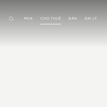
MUA
CHO THUÊ
BÁN
ĐẠI LÝ