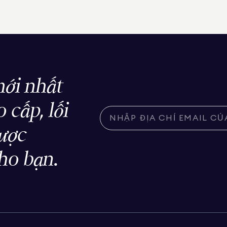
ới nhất
 cấp, lối
được
ho bạn.