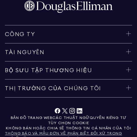
CÔNG TY
TÀI NGUYÊN
BỘ SƯU TẬP THƯƠNG HIỆU
THỊ TRƯỜNG CỦA CHÚNG TÔI
BẢN ĐỒ TRANG WEB
CÁC THUẬT NGỮ
QUYỀN RIÊNG TƯ
TÙY CHỌN COOKIE
KHÔNG BÁN HOẶC CHIA SẺ THÔNG TIN CÁ NHÂN CỦA TÔI
THÔNG BÁO VÀ MẪU ĐƠN VỀ PHÂN BIỆT ĐỐI XỬ TRONG