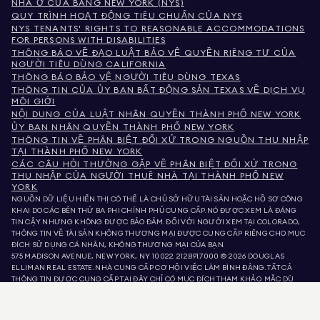
NHÀ Ở CỦA BANG NEW YORK (NYS)
QUY TRÌNH HOẠT ĐỘNG TIÊU CHUẨN CỦA NYS
NYS TENANTS' RIGHTS TO REASONABLE ACCOMMODATIONS
FOR PERSONS WITH DISABILITIES
THÔNG BÁO VỀ ĐẠO LUẬT BẢO VỆ QUYỀN RIÊNG TƯ CỦA
NGƯỜI TIÊU DÙNG CALIFORNIA
THÔNG BÁO BẢO VỆ NGƯỜI TIÊU DÙNG TEXAS
THÔNG TIN CỦA ỦY BAN BẤT ĐỘNG SẢN TEXAS VỀ DỊCH VỤ
MÔI GIỚI
NỘI DUNG CỦA LUẬT NHÂN QUYỀN THÀNH PHỐ NEW YORK
ỦY BAN NHÂN QUYỀN THÀNH PHỐ NEW YORK
THÔNG TIN VỀ PHÂN BIỆT ĐỐI XỬ TRONG NGUỒN THU NHẬP
TẠI THÀNH PHỐ NEW YORK
CÁC CÂU HỎI THƯỜNG GẶP VỀ PHÂN BIỆT ĐỐI XỬ TRONG
THU NHẬP CỦA NGƯỜI THUÊ NHÀ TẠI THÀNH PHỐ NEW
YORK
NGUỒN DỮ LIỆU HIỂN THỊ CÓ THỂ LÀ CHỦ SỞ HỮU TÀI SẢN HOẶC HỒ SƠ CÔNG
KHAI DO CÁC BÊN THỨ BA PHI CHÍNH PHỦ CUNG CẤP. NÓ ĐƯỢC XEM LÀ ĐÁNG
TIN CẬY NHƯNG KHÔNG ĐƯỢC BẢO ĐẢM. ĐỐI VỚI NGƯỜI XEM TẠI COLORADO,
THÔNG TIN VỀ TÀI SẢN KHÔNG THƯƠNG MẠI ĐƯỢC CUNG CẤP RIÊNG CHO MỤC
ĐÍCH SỬ DỤNG CÁ NHÂN, KHÔNG THƯƠNG MẠI CỦA BẠN.
575 MADISON AVENUE, NEW YORK, NY 10022.
212.891.7000
© 2026 DOUGLAS
ELLIMAN REAL ESTATE. NHÀ CUNG CẤP CƠ HỘI VIỆC LÀM BÌNH ĐẲNG. TẤT CẢ
THÔNG TIN ĐƯỢC CUNG CẤP TẠI ĐÂY CHỈ CÓ MỤC ĐÍCH THAM KHẢO. MẶC DÙ
THÔNG TIN NÀY ĐƯỢC TIN LÀ ĐÚNG, NÓ ĐƯỢC CUNG CẤP VỚI ĐIỀU KIỆN CÓ
THỂ CHỨA LỖI, THIẾU SÓT, THAY ĐỔI HOẶC RÚT LẠI MÀ KHÔNG CẦN THÔNG BÁO.
TẤT CẢ THÔNG TIN VỀ TÀI SẢN, BAO GỒM NHƯNG KHÔNG GIỚI HẠN Ở DIỆN TÍCH,