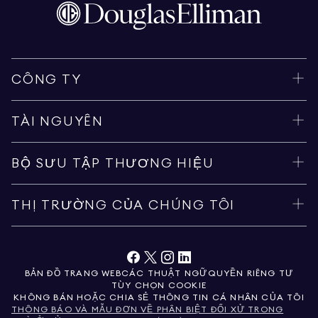
CÔNG TY
TÀI NGUYÊN
BỘ SƯU TẬP THƯƠNG HIỆU
THỊ TRƯỜNG CỦA CHÚNG TÔI
BẢN ĐỒ TRANG WEB
CÁC THUẬT NGỮ
QUYỀN RIÊNG TƯ
TÙY CHỌN COOKIE
KHÔNG BÁN HOẶC CHIA SẺ THÔNG TIN CÁ NHÂN CỦA TÔI
THÔNG BÁO VÀ MẪU ĐƠN VỀ PHÂN BIỆT ĐỐI XỬ TRONG