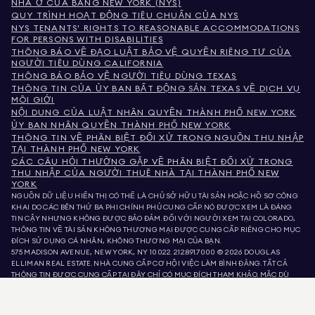
NHÀ Ở CỦA BANG NEW YORK (NYS)
QUY TRÌNH HOẠT ĐỘNG TIÊU CHUẨN CỦA NYS
NYS TENANTS' RIGHTS TO REASONABLE ACCOMMODATIONS
FOR PERSONS WITH DISABILITIES
THÔNG BÁO VỀ ĐẠO LUẬT BẢO VỆ QUYỀN RIÊNG TƯ CỦA
NGƯỜI TIÊU DÙNG CALIFORNIA
THÔNG BÁO BẢO VỆ NGƯỜI TIÊU DÙNG TEXAS
THÔNG TIN CỦA ỦY BAN BẤT ĐỘNG SẢN TEXAS VỀ DỊCH VỤ
MÔI GIỚI
NỘI DUNG CỦA LUẬT NHÂN QUYỀN THÀNH PHỐ NEW YORK
ỦY BAN NHÂN QUYỀN THÀNH PHỐ NEW YORK
THÔNG TIN VỀ PHÂN BIỆT ĐỐI XỬ TRONG NGUỒN THU NHẬP
TẠI THÀNH PHỐ NEW YORK
CÁC CÂU HỎI THƯỜNG GẶP VỀ PHÂN BIỆT ĐỐI XỬ TRONG
THU NHẬP CỦA NGƯỜI THUÊ NHÀ TẠI THÀNH PHỐ NEW
YORK
NGUỒN DỮ LIỆU HIỂN THỊ CÓ THỂ LÀ CHỦ SỞ HỮU TÀI SẢN HOẶC HỒ SƠ CÔNG
KHAI DO CÁC BÊN THỨ BA PHI CHÍNH PHỦ CUNG CẤP. NÓ ĐƯỢC XEM LÀ ĐÁNG
TIN CẬY NHƯNG KHÔNG ĐƯỢC BẢO ĐẢM. ĐỐI VỚI NGƯỜI XEM TẠI COLORADO,
THÔNG TIN VỀ TÀI SẢN KHÔNG THƯƠNG MẠI ĐƯỢC CUNG CẤP RIÊNG CHO MỤC
ĐÍCH SỬ DỤNG CÁ NHÂN, KHÔNG THƯƠNG MẠI CỦA BẠN.
575 MADISON AVENUE, NEW YORK, NY 10022.
212.891.7000
© 2026 DOUGLAS
ELLIMAN REAL ESTATE. NHÀ CUNG CẤP CƠ HỘI VIỆC LÀM BÌNH ĐẲNG. TẤT CẢ
THÔNG TIN ĐƯỢC CUNG CẤP TẠI ĐÂY CHỈ CÓ MỤC ĐÍCH THAM KHẢO. MẶC DÙ
THÔNG TIN NÀY ĐƯỢC TIN LÀ ĐÚNG, NÓ ĐƯỢC CUNG CẤP VỚI ĐIỀU KIỆN CÓ
THỂ CHỨA LỖI, THIẾU SÓT, THAY ĐỔI HOẶC RÚT LẠI MÀ KHÔNG CẦN THÔNG BÁO.
TẤT CẢ THÔNG TIN VỀ TÀI SẢN, BAO GỒM NHƯNG KHÔNG GIỚI HẠN Ở DIỆN TÍCH,