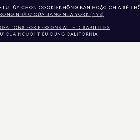
G TƯ
TÙY CHỌN COOKIE
KHÔNG BÁN HOẶC CHIA SẺ THÔ
RONG NHÀ Ở CỦA BANG NEW YORK (NYS)
ATIONS FOR PERSONS WITH DISABILITIES
Ư CỦA NGƯỜI TIÊU DÙNG CALIFORNIA
DỊCH VỤ MÔI GIỚI
EW YORK
 THU NHẬP TẠI THÀNH PHỐ NEW YORK
Ử TRONG THU NHẬP CỦA NGƯỜI THUÊ NHÀ TẠI THÀNH 
 KHAI DO CÁC BÊN THỨ BA PHI CHÍNH PHỦ CUNG CẤP. NÓ ĐƯỢC XEM LÀ ĐÁNG TIN C
SỬ DỤNG CÁ NHÂN, KHÔNG THƯƠNG MẠI CỦA BẠN.
AN REAL ESTATE. NHÀ CUNG CẤP CƠ HỘI VIỆC LÀM BÌNH ĐẲNG. TẤT CẢ THÔNG TIN ĐƯ
ẾU SÓT, THAY ĐỔI HOẶC RÚT LẠI MÀ KHÔNG CẦN THÔNG BÁO. TẤT CẢ THÔNG TIN VỀ T
 BỞI LUẬT SƯ, KIẾN TRÚC SƯ HOẶC CHUYÊN GIA QUY HOẠCH CỦA BẠN. CƠ HỘI NHÀ 
FORNIA VỚI SỐ GIẤY PHÉP # 01947727, COLORADO VỚI SỐ GIẤY PHÉP # EC100053892, 
GIẤY PHÉP SỐ 645270, MASSACHUSETTS VỚI GIẤY PHÉP SỐ 422764, NEVADA VỚI GIẤY P
HÉP SỐ 0226035659.
H SÁCH BẤT ĐỘNG SẢN ĐANG HOẠT ĐỘNG ĐỂ YÊU CẦU KHOẢN ĐẶT CỌC GIẢ MẠO. NẾU 
ÂN VIÊN ĐÓ QUA LIÊN KẾT “AGENTS” TRONG MENU TRÊN CÙNG. DOUGLAS ELLIMAN SẼ 
YÊU CẦU GỬI TIỀN NGHI NGỜ, ĐỪNG GỬI TIỀN. HÃY BÁO CÁO VỚI SỞ THƯỢNG VIỆN N