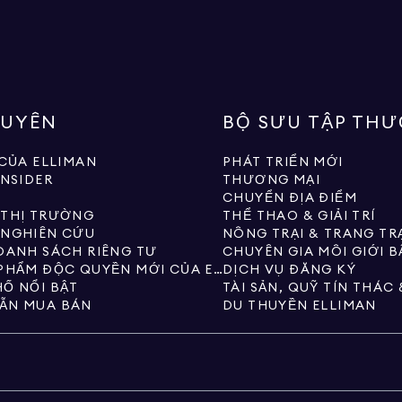
GUYÊN
BỘ SƯU TẬP TH
 CỦA ELLIMAN
PHÁT TRIỂN MỚI
INSIDER
THƯƠNG MẠI
CHUYỂN ĐỊA ĐIỂM
 THỊ TRƯỜNG
THỂ THAO & GIẢI TRÍ
 NGHIÊN CỨU
NÔNG TRẠI & TRANG TR
DANH SÁCH RIÊNG TƯ
CHUYÊN GIA MÔI GIỚI 
CÁC SẢN PHẨM ĐỘC QUYỀN MỚI CỦA ELLIMAN
DỊCH VỤ ĐĂNG KÝ
Ố NỔI BẬT
ẪN MUA BÁN
DU THUYỀN ELLIMAN