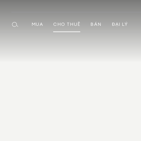
MUA
CHO THUÊ
BÁN
ĐẠI LÝ