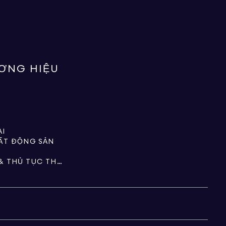
ƯƠNG HIỆU
ẠI
BẤT ĐỘNG SẢN
TÀI SẢN, QUỸ TÍN THÁC & THỦ TỤC THỪA KẾ