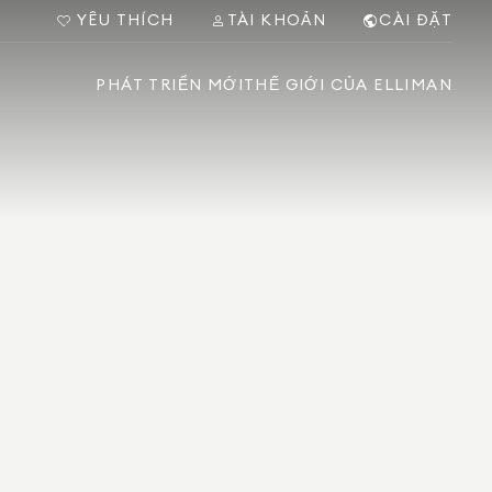
YÊU THÍCH
TÀI KHOẢN
CÀI ĐẶT
PHÁT TRIỂN MỚI
THẾ GIỚI CỦA ELLIMAN