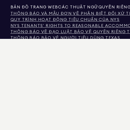
BẢN ĐỒ TRANG WEB
CÁC THUẬT NGỮ
QUYỀN RIÊN
THÔNG BÁO VÀ MẪU ĐƠN VỀ PHÂN BIỆT ĐỐI XỬ T
QUY TRÌNH HOẠT ĐỘNG TIÊU CHUẨN CỦA NYS
NYS TENANTS' RIGHTS TO REASONABLE ACCOMMOD
THÔNG BÁO VỀ ĐẠO LUẬT BẢO VỆ QUYỀN RIÊNG T
THÔNG BÁO BẢO VỆ NGƯỜI TIÊU DÙNG TEXAS
THÔNG TIN CỦA ỦY BAN BẤT ĐỘNG SẢN TEXAS VỀ 
NỘI DUNG CỦA LUẬT NHÂN QUYỀN THÀNH PHỐ N
ỦY BAN NHÂN QUYỀN THÀNH PHỐ NEW YORK
THÔNG TIN VỀ PHÂN BIỆT ĐỐI XỬ TRONG NGUỒN
CÁC CÂU HỎI THƯỜNG GẶP VỀ PHÂN BIỆT ĐỐI X
NGUỒN DỮ LIỆU HIỂN THỊ CÓ THỂ LÀ CHỦ SỞ HỮU TÀI SẢN HOẶC HỒ SƠ CÔNG
TIN VỀ TÀI SẢN KHÔNG THƯƠNG MẠI ĐƯỢC CUNG CẤP RIÊNG CHO MỤC ĐÍCH 
575 MADISON AVENUE, NEW YORK, NY 10022.
212.891.7000
© 2026 DOUGLAS ELLIM
ĐƯỢC TIN LÀ ĐÚNG, NÓ ĐƯỢC CUNG CẤP VỚI ĐIỀU KIỆN CÓ THỂ CHỨA LỖI, THI
NGỦ VÀ KHU VỰC TRƯỜNG HỌC TRONG DANH SÁCH TÀI SẢN NÊN ĐƯỢC XÁC MINH
LÚC 3:39 CH.
DOUGLAS ELLIMAN LÀ MỘT NHÀ MÔI GIỚI BẤT ĐỘNG SẢN CÓ GIẤY PHÉP TẠI CALI
PHÉP SỐ REO40000160, FLORIDA VỚI GIẤY PHÉP SỐ CQ1020232, MARYLAND VỚI 
PHÉP SỐ 10991211812, TEXAS VỚI GIẤY PHÉP SỐ 9008706, VÀ VIRGINIA VỚI GIẤY P
KẺ LỪA ĐẢO ĐANG GIẢ MẠO CÁC ĐẠI LÝ BẤT ĐỘNG SẢN VÀ SỬ DỤNG CÁC DAN
BẤT ĐỘNG SẢN CỦA DOUGLAS ELLIMAN, VUI LÒNG LIÊN HỆ TRỰC TIẾP VỚI NH
ĐỘNG SẢN. CÁC PHÍ NÀY BỊ CẤM THEO LUẬT NEW YORK. NẾU BẠN NHẬN ĐƯỢC 