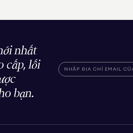
ới nhất
 cấp, lối
được
ho bạn.