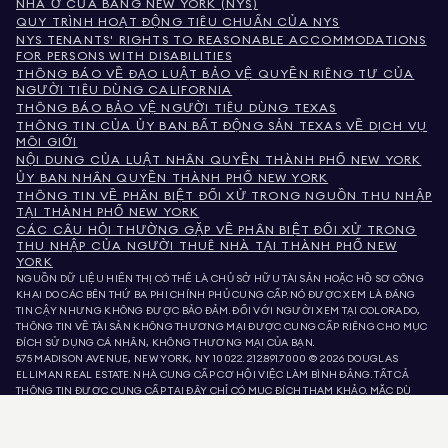
NHÀ Ở CỦA BANG NEW YORK (NYS)
QUY TRÌNH HOẠT ĐỘNG TIÊU CHUẨN CỦA NYS
NYS TENANTS' RIGHTS TO REASONABLE ACCOMMODATIONS
FOR PERSONS WITH DISABILITIES
THÔNG BÁO VỀ ĐẠO LUẬT BẢO VỆ QUYỀN RIÊNG TƯ CỦA
NGƯỜI TIÊU DÙNG CALIFORNIA
THÔNG BÁO BẢO VỆ NGƯỜI TIÊU DÙNG TEXAS
THÔNG TIN CỦA ỦY BAN BẤT ĐỘNG SẢN TEXAS VỀ DỊCH VỤ
MÔI GIỚI
NỘI DUNG CỦA LUẬT NHÂN QUYỀN THÀNH PHỐ NEW YORK
ỦY BAN NHÂN QUYỀN THÀNH PHỐ NEW YORK
THÔNG TIN VỀ PHÂN BIỆT ĐỐI XỬ TRONG NGUỒN THU NHẬP
TẠI THÀNH PHỐ NEW YORK
CÁC CÂU HỎI THƯỜNG GẶP VỀ PHÂN BIỆT ĐỐI XỬ TRONG
THU NHẬP CỦA NGƯỜI THUÊ NHÀ TẠI THÀNH PHỐ NEW
YORK
NGUỒN DỮ LIỆU HIỂN THỊ CÓ THỂ LÀ CHỦ SỞ HỮU TÀI SẢN HOẶC HỒ SƠ CÔNG
KHAI DO CÁC BÊN THỨ BA PHI CHÍNH PHỦ CUNG CẤP. NÓ ĐƯỢC XEM LÀ ĐÁNG
TIN CẬY NHƯNG KHÔNG ĐƯỢC BẢO ĐẢM. ĐỐI VỚI NGƯỜI XEM TẠI COLORADO,
THÔNG TIN VỀ TÀI SẢN KHÔNG THƯƠNG MẠI ĐƯỢC CUNG CẤP RIÊNG CHO MỤC
ĐÍCH SỬ DỤNG CÁ NHÂN, KHÔNG THƯƠNG MẠI CỦA BẠN.
575 MADISON AVENUE, NEW YORK, NY 10022.
212.891.7000
© 2026 DOUGLAS
ELLIMAN REAL ESTATE. NHÀ CUNG CẤP CƠ HỘI VIỆC LÀM BÌNH ĐẲNG. TẤT CẢ
THÔNG TIN ĐƯỢC CUNG CẤP TẠI ĐÂY CHỈ CÓ MỤC ĐÍCH THAM KHẢO. MẶC DÙ
THÔNG TIN NÀY ĐƯỢC TIN LÀ ĐÚNG, NÓ ĐƯỢC CUNG CẤP VỚI ĐIỀU KIỆN CÓ
THỂ CHỨA LỖI, THIẾU SÓT, THAY ĐỔI HOẶC RÚT LẠI MÀ KHÔNG CẦN THÔNG BÁO.
TẤT CẢ THÔNG TIN VỀ TÀI SẢN, BAO GỒM NHƯNG KHÔNG GIỚI HẠN Ở DIỆN TÍCH,