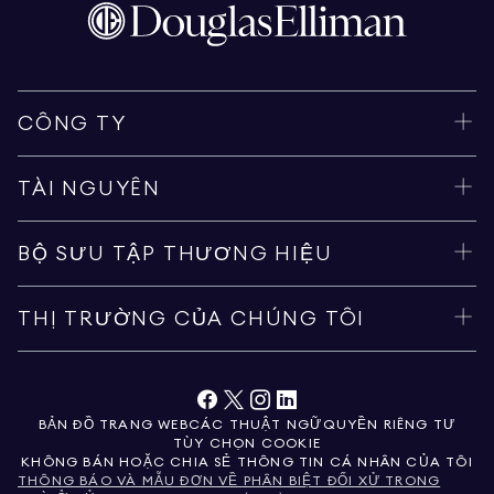
CÔNG TY
TÀI NGUYÊN
BỘ SƯU TẬP THƯƠNG HIỆU
THỊ TRƯỜNG CỦA CHÚNG TÔI
BẢN ĐỒ TRANG WEB
CÁC THUẬT NGỮ
QUYỀN RIÊNG TƯ
TÙY CHỌN COOKIE
KHÔNG BÁN HOẶC CHIA SẺ THÔNG TIN CÁ NHÂN CỦA TÔI
THÔNG BÁO VÀ MẪU ĐƠN VỀ PHÂN BIỆT ĐỐI XỬ TRONG