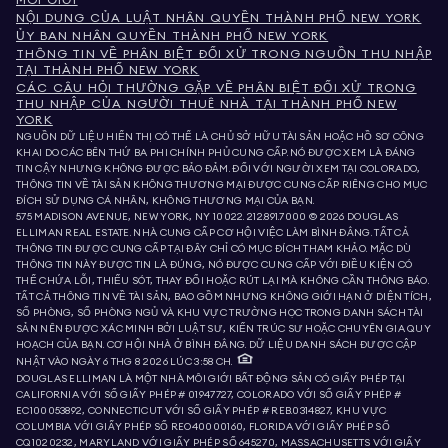
MÔI GIỚI
NỘI DUNG CỦA LUẬT NHÂN QUYỀN THÀNH PHỐ NEW YORK
ỦY BAN NHÂN QUYỀN THÀNH PHỐ NEW YORK
THÔNG TIN VỀ PHÂN BIỆT ĐỐI XỬ TRONG NGUỒN THU NHẬP
TẠI THÀNH PHỐ NEW YORK
CÁC CÂU HỎI THƯỜNG GẶP VỀ PHÂN BIỆT ĐỐI XỬ TRONG
THU NHẬP CỦA NGƯỜI THUÊ NHÀ TẠI THÀNH PHỐ NEW
YORK
NGUỒN DỮ LIỆU HIỂN THỊ CÓ THỂ LÀ CHỦ SỞ HỮU TÀI SẢN HOẶC HỒ SƠ CÔNG
KHAI DO CÁC BÊN THỨ BA PHI CHÍNH PHỦ CUNG CẤP. NÓ ĐƯỢC XEM LÀ ĐÁNG
TIN CẬY NHƯNG KHÔNG ĐƯỢC BẢO ĐẢM. ĐỐI VỚI NGƯỜI XEM TẠI COLORADO,
THÔNG TIN VỀ TÀI SẢN KHÔNG THƯƠNG MẠI ĐƯỢC CUNG CẤP RIÊNG CHO MỤC
ĐÍCH SỬ DỤNG CÁ NHÂN, KHÔNG THƯƠNG MẠI CỦA BẠN.
575 MADISON AVENUE, NEW YORK, NY 10022.
212.891.7000
© 2026 DOUGLAS
ELLIMAN REAL ESTATE. NHÀ CUNG CẤP CƠ HỘI VIỆC LÀM BÌNH ĐẲNG. TẤT CẢ
THÔNG TIN ĐƯỢC CUNG CẤP TẠI ĐÂY CHỈ CÓ MỤC ĐÍCH THAM KHẢO. MẶC DÙ
THÔNG TIN NÀY ĐƯỢC TIN LÀ ĐÚNG, NÓ ĐƯỢC CUNG CẤP VỚI ĐIỀU KIỆN CÓ
THỂ CHỨA LỖI, THIẾU SÓT, THAY ĐỔI HOẶC RÚT LẠI MÀ KHÔNG CẦN THÔNG BÁO.
TẤT CẢ THÔNG TIN VỀ TÀI SẢN, BAO GỒM NHƯNG KHÔNG GIỚI HẠN Ở DIỆN TÍCH,
SỐ PHÒNG, SỐ PHÒNG NGỦ VÀ KHU VỰC TRƯỜNG HỌC TRONG DANH SÁCH TÀI
SẢN NÊN ĐƯỢC XÁC MINH BỞI LUẬT SƯ, KIẾN TRÚC SƯ HOẶC CHUYÊN GIA QUY
HOẠCH CỦA BẠN. CƠ HỘI NHÀ Ở BÌNH ĐẲNG. DỮ LIỆU DANH SÁCH ĐƯỢC CẬP
NHẬT VÀO NGÀY 6 THG 8 2026 LÚC 3:58 CH.
DOUGLAS ELLIMAN LÀ MỘT NHÀ MÔI GIỚI BẤT ĐỘNG SẢN CÓ GIẤY PHÉP TẠI
CALIFORNIA VỚI SỐ GIẤY PHÉP # 01947727, COLORADO VỚI SỐ GIẤY PHÉP #
EC100053892, CONNECTICUT VỚI SỐ GIẤY PHÉP # REB.0314827, KHU VỰC
COLUMBIA VỚI GIẤY PHÉP SỐ REO40000160, FLORIDA VỚI GIẤY PHÉP SỐ
CQ1020232, MARYLAND VỚI GIẤY PHÉP SỐ 645270, MASSACHUSETTS VỚI GIẤY