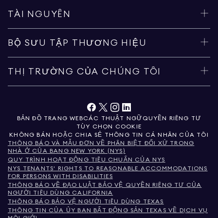
TÀI NGUYÊN
BỘ SƯU TẬP THƯƠNG HIỆU
THỊ TRƯỜNG CỦA CHÚNG TÔI
BẢN ĐỒ TRANG WEB
CÁC THUẬT NGỮ
QUYỀN RIÊNG TƯ
TÙY CHỌN COOKIE
KHÔNG BÁN HOẶC CHIA SẺ THÔNG TIN CÁ NHÂN CỦA TÔI
THÔNG BÁO VÀ MẪU ĐƠN VỀ PHÂN BIỆT ĐỐI XỬ TRONG
NHÀ Ở CỦA BANG NEW YORK (NYS)
QUY TRÌNH HOẠT ĐỘNG TIÊU CHUẨN CỦA NYS
NYS TENANTS' RIGHTS TO REASONABLE ACCOMMODATIONS
FOR PERSONS WITH DISABILITIES
THÔNG BÁO VỀ ĐẠO LUẬT BẢO VỆ QUYỀN RIÊNG TƯ CỦA
NGƯỜI TIÊU DÙNG CALIFORNIA
THÔNG BÁO BẢO VỆ NGƯỜI TIÊU DÙNG TEXAS
THÔNG TIN CỦA ỦY BAN BẤT ĐỘNG SẢN TEXAS VỀ DỊCH VỤ