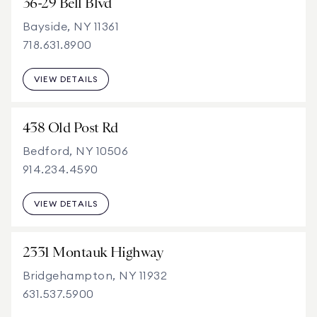
36-29 Bell Blvd
Bayside, NY 11361
718.631.8900
VIEW DETAILS
438 Old Post Rd
Bedford, NY 10506
914.234.4590
VIEW DETAILS
2331 Montauk Highway
Bridgehampton, NY 11932
631.537.5900