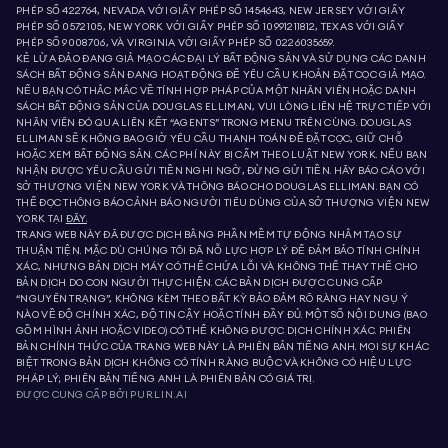
PHÉP SỐ 422764, NEVADA VỚI GIẤY PHÉP SỐ 1454643, NEW JERSEY VỚI GIẤY
PHÉP SỐ 0572105, NEW YORK VỚI GIẤY PHÉP SỐ 10991211812, TEXAS VỚI GIẤY
PHÉP SỐ 9008706, VÀ VIRGINIA VỚI GIẤY PHÉP SỐ 0226035659.
KẺ LỪA ĐẢO ĐANG GIẢ MẠO CÁC ĐẠI LÝ BẤT ĐỘNG SẢN VÀ SỬ DỤNG CÁC DANH
SÁCH BẤT ĐỘNG SẢN ĐANG HOẠT ĐỘNG ĐỂ YÊU CẦU KHOẢN ĐẶT CỌC GIẢ MẠO.
NẾU BẠN CÓ THẮC MẮC VỀ TÍNH HỢP PHÁP CỦA MỘT NHÂN VIÊN HOẶC DANH
SÁCH BẤT ĐỘNG SẢN CỦA DOUGLAS ELLIMAN, VUI LÒNG LIÊN HỆ TRỰC TIẾP VỚI
NHÂN VIÊN ĐÓ QUA LIÊN KẾT “AGENTS” TRONG MENU TRÊN CÙNG. DOUGLAS
ELLIMAN SẼ KHÔNG BAO GIỜ YÊU CẦU THANH TOÁN ĐỂ ĐẶT CỌC, GIỮ CHỖ
HOẶC XEM BẤT ĐỘNG SẢN. CÁC PHÍ NÀY BỊ CẤM THEO LUẬT NEW YORK. NẾU BẠN
NHẬN ĐƯỢC YÊU CẦU GỬI TIỀN NGHI NGỜ, ĐỪNG GỬI TIỀN. HÃY BÁO CÁO VỚI
SỞ THƯỢNG VIỆN NEW YORK VÀ THÔNG BÁO CHO DOUGLAS ELLIMAN. BẠN CÓ
THỂ ĐỌC THÔNG BÁO CẢNH BÁO NGƯỜI TIÊU DÙNG CỦA SỞ THƯỢNG VIỆN NEW
YORK TẠI
ĐÂY.
TRANG WEB NÀY ĐÃ ĐƯỢC DỊCH BẰNG PHẦN MỀM TỰ ĐỘNG NHẰM TẠO SỰ
THUẬN TIỆN. MẶC DÙ CHÚNG TÔI ĐÃ NỖ LỰC HỢP LÝ ĐỂ ĐẢM BẢO TÍNH CHÍNH
XÁC, NHƯNG BẢN DỊCH MÁY CÓ THỂ CHỨA LỖI VÀ KHÔNG THỂ THAY THẾ CHO
BẢN DỊCH DO CON NGƯỜI THỰC HIỆN. CÁC BẢN DỊCH ĐƯỢC CUNG CẤP
“NGUYÊN TRẠNG”, KHÔNG KÈM THEO BẤT KỲ BẢO ĐẢM RÕ RÀNG HAY NGỤ Ý
NÀO VỀ ĐỘ CHÍNH XÁC, ĐỘ TIN CẬY HOẶC TÍNH ĐẦY ĐỦ. MỘT SỐ NỘI DUNG (BAO
GỒM HÌNH ẢNH HOẶC VIDEO) CÓ THỂ KHÔNG ĐƯỢC DỊCH CHÍNH XÁC. PHIÊN
BẢN CHÍNH THỨC CỦA TRANG WEB NÀY LÀ PHIÊN BẢN TIẾNG ANH. MỌI SỰ KHÁC
BIỆT TRONG BẢN DỊCH KHÔNG CÓ TÍNH RÀNG BUỘC VÀ KHÔNG CÓ HIỆU LỰC
PHÁP LÝ; PHIÊN BẢN TIẾNG ANH LÀ PHIÊN BẢN CÓ GIÁ TRỊ.
ĐƯỢC CUNG CẤP BỞI
PURLIN.AI