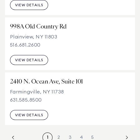
VIEW DETAILS
998A Old Country Rd
Plainview, NY 11803
516.681.2600
VIEW DETAILS
2410 N. Ocean Ave, Suite 101
Farmingville, NY 11738
631.585.8500
VIEW DETAILS
1
2
3
4
5