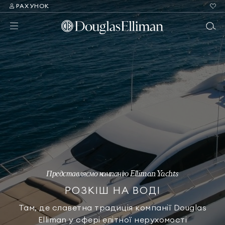
РАХУНОК
Представляємо компанію Elliman Yachts
РОЗКІШ НА ВОДІ
Там, де славетна традиція компанії Douglas
Elliman у сфері елітної нерухомості