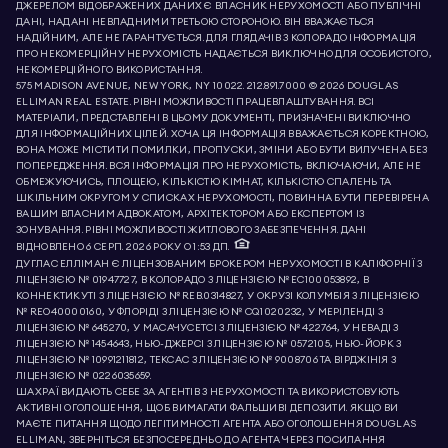
ДЖЕРЕЛОМ ВІДОБРАЖЕНИХ ДАНИХ Є ВЛАСНИК НЕРУХОМОСТІ АБО ПУБЛІЧНІ
ДАНІ, НАДАНІ НЕВЛАДНИМИ ТРЕТЬОЮ СТОРОНОЮ. ВІН ВВАЖАЄТЬСЯ
НАДІЙНИМ, АЛЕ НЕ ГАРАНТУЄТЬСЯ. ДЛЯ ГЛЯДАЧІВ З КОЛОРАДО ІНФОРМАЦІЯ
ПРО НЕКОМЕРЦІЙНУ НЕРУХОМІСТЬ НАДАЄТЬСЯ ВИКЛЮЧНО ДЛЯ ОСОБИСТОГО,
НЕКОМЕРЦІЙНОГО ВИКОРИСТАННЯ.
575 MADISON AVENUE, NEW YORK, NY 10022.
212.891.7000
© 2026 DOUGLAS
ELLIMAN REAL ESTATE. РІВНІ МОЖЛИВОСТІ ПРАЦЕВЛАШТУВАННЯ. ВСІ
МАТЕРІАЛИ, ПРЕДСТАВЛЕНІ В ЦЬОМУ ДОКУМЕНТІ, ПРИЗНАЧЕНІ ВИКЛЮЧНО
ДЛЯ ІНФОРМАЦІЙНИХ ЦІЛЕЙ. ХОЧА ЦЯ ІНФОРМАЦІЯ ВВАЖАЄТЬСЯ КОРЕКТНОЮ,
ВОНА МОЖЕ МІСТИТИ ПОМИЛКИ, ПРОПУСКИ, ЗМІНИ АБО БУТИ ВИЛУЧЕНА БЕЗ
ПОПЕРЕДЖЕННЯ. ВСЯ ІНФОРМАЦІЯ ПРО НЕРУХОМІСТЬ, ВКЛЮЧАЮЧИ, АЛЕ НЕ
ОБМЕЖУЮЧИСЬ, ПЛОЩЕЮ, КІЛЬКІСТЮ КІМНАТ, КІЛЬКІСТЮ СПАЛЕНЬ ТА
ШКІЛЬНИМ ОКРУГОМ У СПИСКАХ НЕРУХОМОСТІ, ПОВИННА БУТИ ПЕРЕВІРЕНА
ВАШИМ ВЛАСНИМ АДВОКАТОМ, АРХІТЕКТОРОМ АБО ЕКСПЕРТОМ ІЗ
ЗОНУВАННЯ. РІВНІ МОЖЛИВОСТІ ЖИТЛОВОГО ЗАБЕЗПЕЧЕННЯ. ДАНІ
ВІДНОВЛЕНО 6 СЕРП. 2026 РОКУ О 1:53 ДП.
ДУГЛАС ЕЛЛІМАН Є ЛІЦЕНЗОВАНИМ БРОКЕРОМ НЕРУХОМОСТІ В КАЛІФОРНІЇ З
ЛІЦЕНЗІЄЮ № 01947727, В КОЛОРАДО З ЛІЦЕНЗІЄЮ № EC100053892, В
КОННЕКТИКУТІ З ЛІЦЕНЗІЄЮ № REB.0314827, У ОКРУЗІ КОЛУМБІЯ З ЛІЦЕНЗІЄЮ
№ REO40000160, У ФЛОРІДІ З ЛІЦЕНЗІЄЮ № CQ1020232, У МЕРІЛЕНДІ З
ЛІЦЕНЗІЄЮ № 645270, У МАСАЧУСЕТСІ З ЛІЦЕНЗІЄЮ № 422764, У НЕВАДІ З
ЛІЦЕНЗІЄЮ № 1454643, НЬЮ-ДЖЕРСІ З ЛІЦЕНЗІЄЮ № 0572105, НЬЮ-ЙОРК З
ЛІЦЕНЗІЄЮ № 10991211812, ТЕКСАС З ЛІЦЕНЗІЄЮ № 9008706 ТА ВІРДЖІНІЯ З
ЛІЦЕНЗІЄЮ № 0226035659.
ШАХРАЇ ВИДАЮТЬ СЕБЕ ЗА АГЕНТІВ З НЕРУХОМОСТІ ТА ВИКОРИСТОВУЮТЬ
АКТИВНІ ОГОЛОШЕННЯ, ЩОБ ВИМАГАТИ ФАЛЬШИВІ ДЕПОЗИТИ. ЯКЩО ВИ
МАЄТЕ ПИТАННЯ ЩОДО ЛЕГІТИМНОСТІ АГЕНТА АБО ОГОЛОШЕННЯ DOUGLAS
ELLIMAN, ЗВЕРНІТЬСЯ БЕЗПОСЕРЕДНЬО ДО АГЕНТА ЧЕРЕЗ ПОСИЛАННЯ