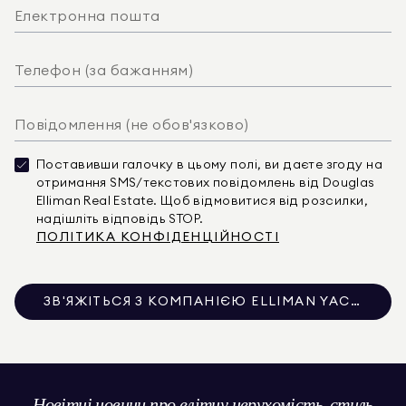
Поставивши галочку в цьому полі, ви даєте згоду на
отримання SMS/текстових повідомлень від Douglas
Elliman Real Estate. Щоб відмовитися від розсилки,
надішліть відповідь STOP.
ПОЛІТИКА КОНФІДЕНЦІЙНОСТІ
ЗВ'ЯЖІТЬСЯ З КОМПАНІЄЮ ELLIMAN YACHTS
Новітні новини про елітну нерухомість, стиль