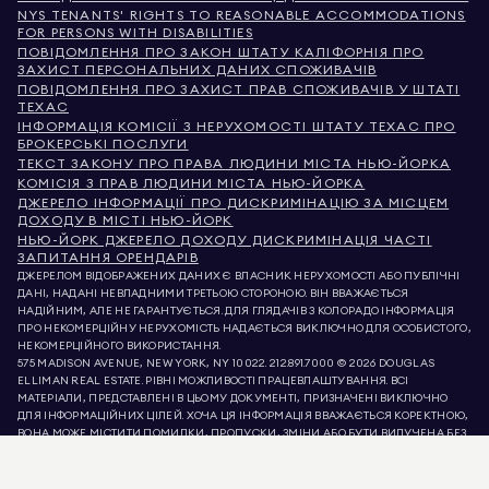
NYS TENANTS' RIGHTS TO REASONABLE ACCOMMODATIONS
FOR PERSONS WITH DISABILITIES
ПОВІДОМЛЕННЯ ПРО ЗАКОН ШТАТУ КАЛІФОРНІЯ ПРО
ЗАХИСТ ПЕРСОНАЛЬНИХ ДАНИХ СПОЖИВАЧІВ
ПОВІДОМЛЕННЯ ПРО ЗАХИСТ ПРАВ СПОЖИВАЧІВ У ШТАТІ
ТЕХАС
ІНФОРМАЦІЯ КОМІСІЇ З НЕРУХОМОСТІ ШТАТУ ТЕХАС ПРО
БРОКЕРСЬКІ ПОСЛУГИ
ТЕКСТ ЗАКОНУ ПРО ПРАВА ЛЮДИНИ МІСТА НЬЮ-ЙОРКА
КОМІСІЯ З ПРАВ ЛЮДИНИ МІСТА НЬЮ-ЙОРКА
ДЖЕРЕЛО ІНФОРМАЦІЇ ПРО ДИСКРИМІНАЦІЮ ЗА МІСЦЕМ
ДОХОДУ В МІСТІ НЬЮ-ЙОРК
НЬЮ-ЙОРК ДЖЕРЕЛО ДОХОДУ ДИСКРИМІНАЦІЯ ЧАСТІ
ЗАПИТАННЯ ОРЕНДАРІВ
ДЖЕРЕЛОМ ВІДОБРАЖЕНИХ ДАНИХ Є ВЛАСНИК НЕРУХОМОСТІ АБО ПУБЛІЧНІ
ДАНІ, НАДАНІ НЕВЛАДНИМИ ТРЕТЬОЮ СТОРОНОЮ. ВІН ВВАЖАЄТЬСЯ
НАДІЙНИМ, АЛЕ НЕ ГАРАНТУЄТЬСЯ. ДЛЯ ГЛЯДАЧІВ З КОЛОРАДО ІНФОРМАЦІЯ
ПРО НЕКОМЕРЦІЙНУ НЕРУХОМІСТЬ НАДАЄТЬСЯ ВИКЛЮЧНО ДЛЯ ОСОБИСТОГО,
НЕКОМЕРЦІЙНОГО ВИКОРИСТАННЯ.
575 MADISON AVENUE, NEW YORK, NY 10022.
212.891.7000
© 2026 DOUGLAS
ELLIMAN REAL ESTATE. РІВНІ МОЖЛИВОСТІ ПРАЦЕВЛАШТУВАННЯ. ВСІ
МАТЕРІАЛИ, ПРЕДСТАВЛЕНІ В ЦЬОМУ ДОКУМЕНТІ, ПРИЗНАЧЕНІ ВИКЛЮЧНО
ДЛЯ ІНФОРМАЦІЙНИХ ЦІЛЕЙ. ХОЧА ЦЯ ІНФОРМАЦІЯ ВВАЖАЄТЬСЯ КОРЕКТНОЮ,
ВОНА МОЖЕ МІСТИТИ ПОМИЛКИ, ПРОПУСКИ, ЗМІНИ АБО БУТИ ВИЛУЧЕНА БЕЗ
ПОПЕРЕДЖЕННЯ. ВСЯ ІНФОРМАЦІЯ ПРО НЕРУХОМІСТЬ, ВКЛЮЧАЮЧИ, АЛЕ НЕ
ОБМЕЖУЮЧИСЬ, ПЛОЩЕЮ, КІЛЬКІСТЮ КІМНАТ, КІЛЬКІСТЮ СПАЛЕНЬ ТА
ШКІЛЬНИМ ОКРУГОМ У СПИСКАХ НЕРУХОМОСТІ, ПОВИННА БУТИ ПЕРЕВІРЕНА