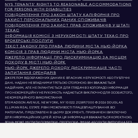
NYS TENANTS' RIGHTS TO REASONABLE ACCOMMODATIONS
FOR PERSONS WITH DISABILITIES
ПОВІДОМЛЕННЯ ПРО ЗАКОН ШТАТУ КАЛІФОРНІЯ ПРО
ЗАХИСТ ПЕРСОНАЛЬНИХ ДАНИХ СПОЖИВАЧІВ
ПОВІДОМЛЕННЯ ПРО ЗАХИСТ ПРАВ СПОЖИВАЧІВ У ШТАТІ
ТЕХАС
ІНФОРМАЦІЯ КОМІСІЇ З НЕРУХОМОСТІ ШТАТУ ТЕХАС ПРО
БРОКЕРСЬКІ ПОСЛУГИ
ТЕКСТ ЗАКОНУ ПРО ПРАВА ЛЮДИНИ МІСТА НЬЮ-ЙОРКА
КОМІСІЯ З ПРАВ ЛЮДИНИ МІСТА НЬЮ-ЙОРКА
ДЖЕРЕЛО ІНФОРМАЦІЇ ПРО ДИСКРИМІНАЦІЮ ЗА МІСЦЕМ
ДОХОДУ В МІСТІ НЬЮ-ЙОРК
НЬЮ-ЙОРК ДЖЕРЕЛО ДОХОДУ ДИСКРИМІНАЦІЯ ЧАСТІ
ЗАПИТАННЯ ОРЕНДАРІВ
ДЖЕРЕЛОМ ВІДОБРАЖЕНИХ ДАНИХ Є ВЛАСНИК НЕРУХОМОСТІ АБО ПУБЛІЧНІ
ДАНІ, НАДАНІ НЕВЛАДНИМИ ТРЕТЬОЮ СТОРОНОЮ. ВІН ВВАЖАЄТЬСЯ
НАДІЙНИМ, АЛЕ НЕ ГАРАНТУЄТЬСЯ. ДЛЯ ГЛЯДАЧІВ З КОЛОРАДО ІНФОРМАЦІЯ
ПРО НЕКОМЕРЦІЙНУ НЕРУХОМІСТЬ НАДАЄТЬСЯ ВИКЛЮЧНО ДЛЯ ОСОБИСТОГО,
НЕКОМЕРЦІЙНОГО ВИКОРИСТАННЯ.
575 MADISON AVENUE, NEW YORK, NY 10022.
212.891.7000
© 2026 DOUGLAS
ELLIMAN REAL ESTATE. РІВНІ МОЖЛИВОСТІ ПРАЦЕВЛАШТУВАННЯ. ВСІ
МАТЕРІАЛИ, ПРЕДСТАВЛЕНІ В ЦЬОМУ ДОКУМЕНТІ, ПРИЗНАЧЕНІ ВИКЛЮЧНО
ДЛЯ ІНФОРМАЦІЙНИХ ЦІЛЕЙ. ХОЧА ЦЯ ІНФОРМАЦІЯ ВВАЖАЄТЬСЯ КОРЕКТНОЮ,
ВОНА МОЖЕ МІСТИТИ ПОМИЛКИ, ПРОПУСКИ, ЗМІНИ АБО БУТИ ВИЛУЧЕНА БЕЗ
ПОПЕРЕДЖЕННЯ. ВСЯ ІНФОРМАЦІЯ ПРО НЕРУХОМІСТЬ, ВКЛЮЧАЮЧИ, АЛЕ НЕ
ОБМЕЖУЮЧИСЬ, ПЛОЩЕЮ, КІЛЬКІСТЮ КІМНАТ, КІЛЬКІСТЮ СПАЛЕНЬ ТА
ШКІЛЬНИМ ОКРУГОМ У СПИСКАХ НЕРУХОМОСТІ, ПОВИННА БУТИ ПЕРЕВІРЕНА