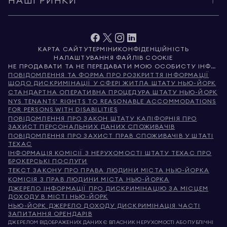
НАШІ РИНКИ
КАРТА САЙТУ
ТЕРМІНИ
КОНФІДЕНЦІЙНІСТЬ
НАЛАШТУВАННЯ ФАЙЛІВ COOKIE
НЕ ПРОДАВАТИ ТА НЕ ПЕРЕДАВАТИ МОЮ ОСОБИСТУ ІНФОРМАЦІЮ
ПОВІДОМЛЕННЯ ТА ФОРМА ПРО РОЗКРИТТЯ ІНФОРМАЦІЇ
ЩОДО ДИСКРИМІНАЦІЇ У СФЕРІ ЖИТЛА ШТАТУ НЬЮ-ЙОРК
СТАНДАРТНА ОПЕРАТИВНА ПРОЦЕДУРА ШТАТУ НЬЮ-ЙОРК
NYS TENANTS' RIGHTS TO REASONABLE ACCOMMODATIONS
FOR PERSONS WITH DISABILITIES
ПОВІДОМЛЕННЯ ПРО ЗАКОН ШТАТУ КАЛІФОРНІЯ ПРО
ЗАХИСТ ПЕРСОНАЛЬНИХ ДАНИХ СПОЖИВАЧІВ
ПОВІДОМЛЕННЯ ПРО ЗАХИСТ ПРАВ СПОЖИВАЧІВ У ШТАТІ
ТЕХАС
ІНФОРМАЦІЯ КОМІСІЇ З НЕРУХОМОСТІ ШТАТУ ТЕХАС ПРО
БРОКЕРСЬКІ ПОСЛУГИ
ТЕКСТ ЗАКОНУ ПРО ПРАВА ЛЮДИНИ МІСТА НЬЮ-ЙОРКА
КОМІСІЯ З ПРАВ ЛЮДИНИ МІСТА НЬЮ-ЙОРКА
ДЖЕРЕЛО ІНФОРМАЦІЇ ПРО ДИСКРИМІНАЦІЮ ЗА МІСЦЕМ
ДОХОДУ В МІСТІ НЬЮ-ЙОРК
НЬЮ-ЙОРК ДЖЕРЕЛО ДОХОДУ ДИСКРИМІНАЦІЯ ЧАСТІ
ЗАПИТАННЯ ОРЕНДАРІВ
ДЖЕРЕЛОМ ВІДОБРАЖЕНИХ ДАНИХ Є ВЛАСНИК НЕРУХОМОСТІ АБО ПУБЛІЧНІ