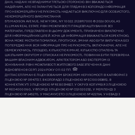
ДАНІ, НАДАНІ НЕВЛАДНИМИ ТРЕТЬОЮ СТОРОНОЮ. ВІН ВВАЖАЄТЬСЯ
НАДІЙНИМ, АЛЕ НЕ ГАРАНТУЄТЬСЯ. ДЛЯ ГЛЯДАЧІВ З КОЛОРАДО ІНФОРМАЦІЯ
ПРО НЕКОМЕРЦІЙНУ НЕРУХОМІСТЬ НАДАЄТЬСЯ ВИКЛЮЧНО ДЛЯ ОСОБИСТОГО,
НЕКОМЕРЦІЙНОГО ВИКОРИСТАННЯ.
575 MADISON AVENUE, NEW YORK, NY 10022.
212.891.7000
© 2026 DOUGLAS
ELLIMAN REAL ESTATE. РІВНІ МОЖЛИВОСТІ ПРАЦЕВЛАШТУВАННЯ. ВСІ
МАТЕРІАЛИ, ПРЕДСТАВЛЕНІ В ЦЬОМУ ДОКУМЕНТІ, ПРИЗНАЧЕНІ ВИКЛЮЧНО
ДЛЯ ІНФОРМАЦІЙНИХ ЦІЛЕЙ. ХОЧА ЦЯ ІНФОРМАЦІЯ ВВАЖАЄТЬСЯ КОРЕКТНОЮ,
ВОНА МОЖЕ МІСТИТИ ПОМИЛКИ, ПРОПУСКИ, ЗМІНИ АБО БУТИ ВИЛУЧЕНА БЕЗ
ПОПЕРЕДЖЕННЯ. ВСЯ ІНФОРМАЦІЯ ПРО НЕРУХОМІСТЬ, ВКЛЮЧАЮЧИ, АЛЕ НЕ
ОБМЕЖУЮЧИСЬ, ПЛОЩЕЮ, КІЛЬКІСТЮ КІМНАТ, КІЛЬКІСТЮ СПАЛЕНЬ ТА
ШКІЛЬНИМ ОКРУГОМ У СПИСКАХ НЕРУХОМОСТІ, ПОВИННА БУТИ ПЕРЕВІРЕНА
ВАШИМ ВЛАСНИМ АДВОКАТОМ, АРХІТЕКТОРОМ АБО ЕКСПЕРТОМ ІЗ
ЗОНУВАННЯ. РІВНІ МОЖЛИВОСТІ ЖИТЛОВОГО ЗАБЕЗПЕЧЕННЯ. ДАНІ
ВІДНОВЛЕНО 8 СЕРП. 2026 РОКУ О 11:02 ПП.
ДУГЛАС ЕЛЛІМАН Є ЛІЦЕНЗОВАНИМ БРОКЕРОМ НЕРУХОМОСТІ В КАЛІФОРНІЇ З
ЛІЦЕНЗІЄЮ № 01947727, В КОЛОРАДО З ЛІЦЕНЗІЄЮ № EC100053892, В
КОННЕКТИКУТІ З ЛІЦЕНЗІЄЮ № REB.0314827, У ОКРУЗІ КОЛУМБІЯ З ЛІЦЕНЗІЄЮ
№ REO40000160, У ФЛОРІДІ З ЛІЦЕНЗІЄЮ № CQ1020232, У МЕРІЛЕНДІ З
ЛІЦЕНЗІЄЮ № 645270, У МАСАЧУСЕТСІ З ЛІЦЕНЗІЄЮ № 422764, У НЕВАДІ З
ЛІЦЕНЗІЄЮ № 1454643, НЬЮ-ДЖЕРСІ З ЛІЦЕНЗІЄЮ № 0572105, НЬЮ-ЙОРК З
ЛІЦЕНЗІЄЮ № 10991211812, ТЕКСАС З ЛІЦЕНЗІЄЮ № 9008706 ТА ВІРДЖІНІЯ З
ЛІЦЕНЗІЄЮ № 0226035659.
ШАХРАЇ ВИДАЮТЬ СЕБЕ ЗА АГЕНТІВ З НЕРУХОМОСТІ ТА ВИКОРИСТОВУЮТЬ
АКТИВНІ ОГОЛОШЕННЯ, ЩОБ ВИМАГАТИ ФАЛЬШИВІ ДЕПОЗИТИ. ЯКЩО ВИ
МАЄТЕ ПИТАННЯ ЩОДО ЛЕГІТИМНОСТІ АГЕНТА АБО ОГОЛОШЕННЯ DOUGLAS
ELLIMAN, ЗВЕРНІТЬСЯ БЕЗПОСЕРЕДНЬО ДО АГЕНТА ЧЕРЕЗ ПОСИЛАННЯ
«АГЕНТИ» У ВЕРХНЬОМУ МЕНЮ. DOUGLAS ELLIMAN НІКОЛИ НЕ ПРОСИТЬ