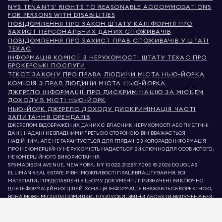
NYS TENANTS' RIGHTS TO REASONABLE ACCOMMODATIONS
FOR PERSONS WITH DISABILITIES
ПОВІДОМЛЕННЯ ПРО ЗАКОН ШТАТУ КАЛІФОРНІЯ ПРО
ЗАХИСТ ПЕРСОНАЛЬНИХ ДАНИХ СПОЖИВАЧІВ
ПОВІДОМЛЕННЯ ПРО ЗАХИСТ ПРАВ СПОЖИВАЧІВ У ШТАТІ
ТЕХАС
ІНФОРМАЦІЯ КОМІСІЇ З НЕРУХОМОСТІ ШТАТУ ТЕХАС ПРО
БРОКЕРСЬКІ ПОСЛУГИ
ТЕКСТ ЗАКОНУ ПРО ПРАВА ЛЮДИНИ МІСТА НЬЮ-ЙОРКА
КОМІСІЯ З ПРАВ ЛЮДИНИ МІСТА НЬЮ-ЙОРКА
ДЖЕРЕЛО ІНФОРМАЦІЇ ПРО ДИСКРИМІНАЦІЮ ЗА МІСЦЕМ
ДОХОДУ В МІСТІ НЬЮ-ЙОРК
НЬЮ-ЙОРК ДЖЕРЕЛО ДОХОДУ ДИСКРИМІНАЦІЯ ЧАСТІ
ЗАПИТАННЯ ОРЕНДАРІВ
ДЖЕРЕЛОМ ВІДОБРАЖЕНИХ ДАНИХ Є ВЛАСНИК НЕРУХОМОСТІ АБО ПУБЛІЧНІ
ДАНІ, НАДАНІ НЕВЛАДНИМИ ТРЕТЬОЮ СТОРОНОЮ. ВІН ВВАЖАЄТЬСЯ
НАДІЙНИМ, АЛЕ НЕ ГАРАНТУЄТЬСЯ. ДЛЯ ГЛЯДАЧІВ З КОЛОРАДО ІНФОРМАЦІЯ
ПРО НЕКОМЕРЦІЙНУ НЕРУХОМІСТЬ НАДАЄТЬСЯ ВИКЛЮЧНО ДЛЯ ОСОБИСТОГО,
НЕКОМЕРЦІЙНОГО ВИКОРИСТАННЯ.
575 MADISON AVENUE, NEW YORK, NY 10022.
212.891.7000
© 2026 DOUGLAS
ELLIMAN REAL ESTATE. РІВНІ МОЖЛИВОСТІ ПРАЦЕВЛАШТУВАННЯ. ВСІ
МАТЕРІАЛИ, ПРЕДСТАВЛЕНІ В ЦЬОМУ ДОКУМЕНТІ, ПРИЗНАЧЕНІ ВИКЛЮЧНО
ДЛЯ ІНФОРМАЦІЙНИХ ЦІЛЕЙ. ХОЧА ЦЯ ІНФОРМАЦІЯ ВВАЖАЄТЬСЯ КОРЕКТНОЮ,
ВОНА МОЖЕ МІСТИТИ ПОМИЛКИ, ПРОПУСКИ, ЗМІНИ АБО БУТИ ВИЛУЧЕНА БЕЗ
ПОПЕРЕДЖЕННЯ. ВСЯ ІНФОРМАЦІЯ ПРО НЕРУХОМІСТЬ, ВКЛЮЧАЮЧИ, АЛЕ НЕ
ОБМЕЖУЮЧИСЬ, ПЛОЩЕЮ, КІЛЬКІСТЮ КІМНАТ, КІЛЬКІСТЮ СПАЛЕНЬ ТА
ШКІЛЬНИМ ОКРУГОМ У СПИСКАХ НЕРУХОМОСТІ, ПОВИННА БУТИ ПЕРЕВІРЕНА