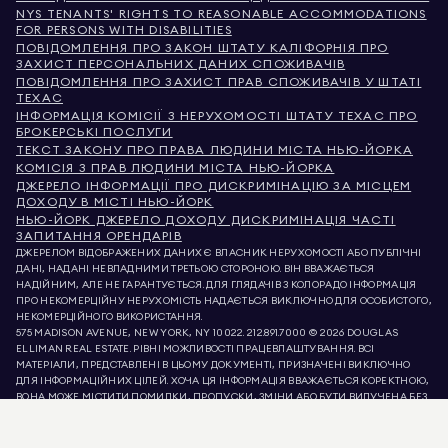
NYS TENANTS' RIGHTS TO REASONABLE ACCOMMODATIONS
FOR PERSONS WITH DISABILITIES
ПОВІДОМЛЕННЯ ПРО ЗАКОН ШТАТУ КАЛІФОРНІЯ ПРО
ЗАХИСТ ПЕРСОНАЛЬНИХ ДАНИХ СПОЖИВАЧІВ
ПОВІДОМЛЕННЯ ПРО ЗАХИСТ ПРАВ СПОЖИВАЧІВ У ШТАТІ
ТЕХАС
ІНФОРМАЦІЯ КОМІСІЇ З НЕРУХОМОСТІ ШТАТУ ТЕХАС ПРО
БРОКЕРСЬКІ ПОСЛУГИ
ТЕКСТ ЗАКОНУ ПРО ПРАВА ЛЮДИНИ МІСТА НЬЮ-ЙОРКА
КОМІСІЯ З ПРАВ ЛЮДИНИ МІСТА НЬЮ-ЙОРКА
ДЖЕРЕЛО ІНФОРМАЦІЇ ПРО ДИСКРИМІНАЦІЮ ЗА МІСЦЕМ
ДОХОДУ В МІСТІ НЬЮ-ЙОРК
НЬЮ-ЙОРК ДЖЕРЕЛО ДОХОДУ ДИСКРИМІНАЦІЯ ЧАСТІ
ЗАПИТАННЯ ОРЕНДАРІВ
ДЖЕРЕЛОМ ВІДОБРАЖЕНИХ ДАНИХ Є ВЛАСНИК НЕРУХОМОСТІ АБО ПУБЛІЧНІ
ДАНІ, НАДАНІ НЕВЛАДНИМИ ТРЕТЬОЮ СТОРОНОЮ. ВІН ВВАЖАЄТЬСЯ
НАДІЙНИМ, АЛЕ НЕ ГАРАНТУЄТЬСЯ. ДЛЯ ГЛЯДАЧІВ З КОЛОРАДО ІНФОРМАЦІЯ
ПРО НЕКОМЕРЦІЙНУ НЕРУХОМІСТЬ НАДАЄТЬСЯ ВИКЛЮЧНО ДЛЯ ОСОБИСТОГО,
НЕКОМЕРЦІЙНОГО ВИКОРИСТАННЯ.
575 MADISON AVENUE, NEW YORK, NY 10022.
212.891.7000
© 2026 DOUGLAS
ELLIMAN REAL ESTATE. РІВНІ МОЖЛИВОСТІ ПРАЦЕВЛАШТУВАННЯ. ВСІ
МАТЕРІАЛИ, ПРЕДСТАВЛЕНІ В ЦЬОМУ ДОКУМЕНТІ, ПРИЗНАЧЕНІ ВИКЛЮЧНО
ДЛЯ ІНФОРМАЦІЙНИХ ЦІЛЕЙ. ХОЧА ЦЯ ІНФОРМАЦІЯ ВВАЖАЄТЬСЯ КОРЕКТНОЮ,
ВОНА МОЖЕ МІСТИТИ ПОМИЛКИ, ПРОПУСКИ, ЗМІНИ АБО БУТИ ВИЛУЧЕНА БЕЗ
ПОПЕРЕДЖЕННЯ. ВСЯ ІНФОРМАЦІЯ ПРО НЕРУХОМІСТЬ, ВКЛЮЧАЮЧИ, АЛЕ НЕ
ОБМЕЖУЮЧИСЬ, ПЛОЩЕЮ, КІЛЬКІСТЮ КІМНАТ, КІЛЬКІСТЮ СПАЛЕНЬ ТА
ШКІЛЬНИМ ОКРУГОМ У СПИСКАХ НЕРУХОМОСТІ, ПОВИННА БУТИ ПЕРЕВІРЕНА