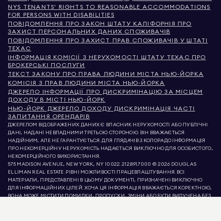
NYS TENANTS' RIGHTS TO REASONABLE ACCOMMODATIONS
FOR PERSONS WITH DISABILITIES
ПОВІДОМЛЕННЯ ПРО ЗАКОН ШТАТУ КАЛІФОРНІЯ ПРО
ЗАХИСТ ПЕРСОНАЛЬНИХ ДАНИХ СПОЖИВАЧІВ
ПОВІДОМЛЕННЯ ПРО ЗАХИСТ ПРАВ СПОЖИВАЧІВ У ШТАТІ
ТЕХАС
ІНФОРМАЦІЯ КОМІСІЇ З НЕРУХОМОСТІ ШТАТУ ТЕХАС ПРО
БРОКЕРСЬКІ ПОСЛУГИ
ТЕКСТ ЗАКОНУ ПРО ПРАВА ЛЮДИНИ МІСТА НЬЮ-ЙОРКА
КОМІСІЯ З ПРАВ ЛЮДИНИ МІСТА НЬЮ-ЙОРКА
ДЖЕРЕЛО ІНФОРМАЦІЇ ПРО ДИСКРИМІНАЦІЮ ЗА МІСЦЕМ
ДОХОДУ В МІСТІ НЬЮ-ЙОРК
НЬЮ-ЙОРК ДЖЕРЕЛО ДОХОДУ ДИСКРИМІНАЦІЯ ЧАСТІ
ЗАПИТАННЯ ОРЕНДАРІВ
ДЖЕРЕЛОМ ВІДОБРАЖЕНИХ ДАНИХ Є ВЛАСНИК НЕРУХОМОСТІ АБО ПУБЛІЧНІ
ДАНІ, НАДАНІ НЕВЛАДНИМИ ТРЕТЬОЮ СТОРОНОЮ. ВІН ВВАЖАЄТЬСЯ
НАДІЙНИМ, АЛЕ НЕ ГАРАНТУЄТЬСЯ. ДЛЯ ГЛЯДАЧІВ З КОЛОРАДО ІНФОРМАЦІЯ
ПРО НЕКОМЕРЦІЙНУ НЕРУХОМІСТЬ НАДАЄТЬСЯ ВИКЛЮЧНО ДЛЯ ОСОБИСТОГО,
НЕКОМЕРЦІЙНОГО ВИКОРИСТАННЯ.
575 MADISON AVENUE, NEW YORK, NY 10022.
212.891.7000
© 2026 DOUGLAS
ELLIMAN REAL ESTATE. РІВНІ МОЖЛИВОСТІ ПРАЦЕВЛАШТУВАННЯ. ВСІ
МАТЕРІАЛИ, ПРЕДСТАВЛЕНІ В ЦЬОМУ ДОКУМЕНТІ, ПРИЗНАЧЕНІ ВИКЛЮЧНО
ДЛЯ ІНФОРМАЦІЙНИХ ЦІЛЕЙ. ХОЧА ЦЯ ІНФОРМАЦІЯ ВВАЖАЄТЬСЯ КОРЕКТНОЮ,
ВОНА МОЖЕ МІСТИТИ ПОМИЛКИ, ПРОПУСКИ, ЗМІНИ АБО БУТИ ВИЛУЧЕНА БЕЗ
ПОПЕРЕДЖЕННЯ. ВСЯ ІНФОРМАЦІЯ ПРО НЕРУХОМІСТЬ, ВКЛЮЧАЮЧИ, АЛЕ НЕ
ОБМЕЖУЮЧИСЬ, ПЛОЩЕЮ, КІЛЬКІСТЮ КІМНАТ, КІЛЬКІСТЮ СПАЛЕНЬ ТА
ШКІЛЬНИМ ОКРУГОМ У СПИСКАХ НЕРУХОМОСТІ, ПОВИННА БУТИ ПЕРЕВІРЕНА